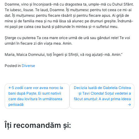
Doamne, vino și înconjoară-mă cu dragostea ta, umple-mă cu Duhul Sfânt.
Te iubesc, Iisuse. Te laud, Doamne. Îți mulțumesc pentru tot ceea ce mi-ai
dat. Îți mulțumesc pentru fiecare răsărit și pentru fiecare apus. Ai grijă de
mine și de familia mea și nu mă lăsa să alunec pe drumuri greșite. Îndrumă-
mi pașii pe calea cea bună și pătrunde în mintea și-n sufletul meu.
Șterge cu puterea Ta cea mare orice urmă de ură sau gânduri rele! Te voi
urmări în fiecare zi din viața mea. Amin.
Maria, Maica Domnului, toți Îngerii și Sfinții, vă rog ajutați-mă. Amin.”
Posted in
Diverse
Post
5 zodii care vor avea noroc la
Decizia luată de Gabriela Cristea
bani după Paște. Ei sunt nativii
și Tavi Clonda! Soțul vedetei a
navigation
care dau lovitura în următoarea
făcut anunțul: A avut prima ideea
perioadă
Îți recomandăm și: