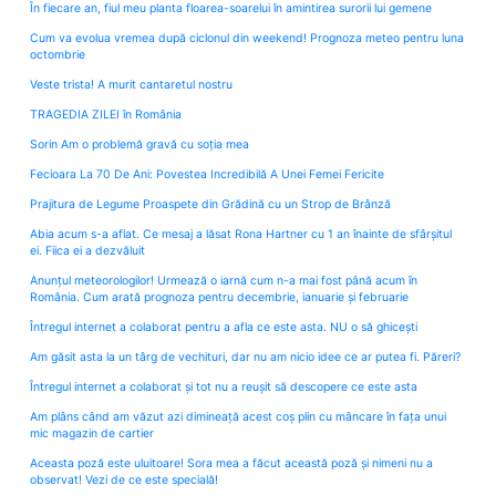
În fiecare an, fiul meu planta floarea-soarelui în amintirea surorii lui gemene
Cum va evolua vremea după ciclonul din weekend! Prognoza meteo pentru luna
octombrie
Veste trista! A murit cantaretul nostru
TRAGEDIA ZILEI în România
Sorin Am o problemă gravă cu soția mea
Fecioara La 70 De Ani: Povestea Incredibilă A Unei Femei Fericite
Prajitura de Legume Proaspete din Grădină cu un Strop de Brânză
Abia acum s-a aflat. Ce mesaj a lăsat Rona Hartner cu 1 an înainte de sfârșitul
ei. Fiica ei a dezvăluit
Anunțul meteorologilor! Urmează o iarnă cum n-a mai fost până acum în
România. Cum arată prognoza pentru decembrie, ianuarie și februarie
Întregul internet a colaborat pentru a afla ce este asta. NU o să ghicești
Am găsit asta la un târg de vechituri, dar nu am nicio idee ce ar putea fi. Păreri?
Întregul internet a colaborat și tot nu a reușit să descopere ce este asta
Am plâns când am văzut azi dimineață acest coș plin cu mâncare în fața unui
mic magazin de cartier
Aceasta poză este uluitoare! Sora mea a făcut această poză și nimeni nu a
observat! Vezi de ce este specială!