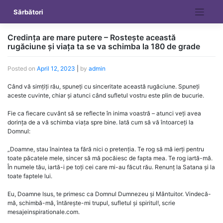
Skip
Sărbători
to
content
Credința are mare putere – Rostește această
rugăciune și viața ta se va schimba la 180 de grade
Posted on
April 12, 2023
|
by
admin
Când vă simțiți rău, spuneți cu sinceritate această rugăciune. Spuneți
aceste cuvinte, chiar și atunci când sufletul vostru este plin de bucurie.
Fie ca fiecare cuvânt să se reflecte în inima voastră – atunci veți avea
dorința de a vă schimba viața spre bine. Iată cum să vă întoarceți la
Domnul:
„Doamne, stau înaintea ta fără nici o pretenția. Te rog să mă ierți pentru
toate păcatele mele, sincer să mă pocăiesc de fapta mea. Te rog iartă-mă.
În numele tău, iartă-i pe toți cei care mi-au făcut rău. Renunț la Satana și la
toate faptele lui.
Eu, Doamne Isus, te primesc ca Domnul Dumnezeu și Mântuitor. Vindecă-
mă, schimbă-mă, întărește-mi trupul, sufletul și spiritul!, scrie
mesajeinspirationale.com.