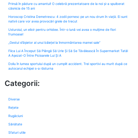
Prinsă în pădure cu amantul! O celebră prezentatoare de la noi și-a spulberat
căsnicia de 15 ani
Horoscop Cristina Demetrescu: 4 zodii pornesc pe un nou drum în viață. Ei sunt
nativii care vor avea provocări grele de trecut
Usturoiul, un elixir pentru orhidee. Într-o lună vei avea o mulţime de flori
frumoase!
„Gestul sfâșietor al unui băiețel la înmormântarea mamei sale”
Fiica Lui A Început Să Plângă Să Urle Și Să Se Tăvălească În Supermarket Tatăl
A Așezat-O Între Picioarele Lui Și A
Doliu în lumea sportului după un cumplit accident. Trei sportivi au murit după ce
autocarul echipei s-a răsturna
Categorii:
Diverse
Rețete
Rugăciuni
Sănătate
Sfaturi utile