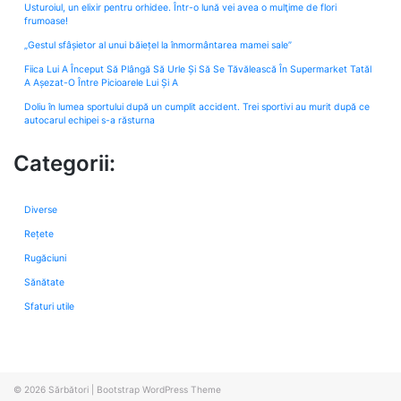
Usturoiul, un elixir pentru orhidee. Într-o lună vei avea o mulţime de flori
frumoase!
„Gestul sfâșietor al unui băiețel la înmormântarea mamei sale”
Fiica Lui A Început Să Plângă Să Urle Și Să Se Tăvălească În Supermarket Tatăl
A Așezat-O Între Picioarele Lui Și A
Doliu în lumea sportului după un cumplit accident. Trei sportivi au murit după ce
autocarul echipei s-a răsturna
Categorii:
Diverse
Rețete
Rugăciuni
Sănătate
Sfaturi utile
© 2026
Sărbători
|
Bootstrap WordPress Theme