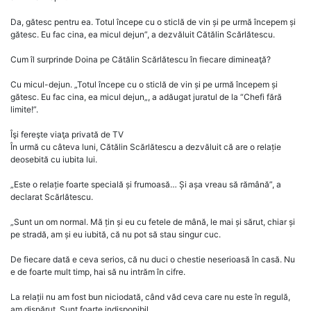
Da, gătesc pentru ea. Totul începe cu o sticlă de vin și pe urmă începem și
gătesc. Eu fac cina, ea micul dejun”, a dezvăluit Cătălin Scărlătescu.
Cum îl surprinde Doina pe Cătălin Scărlătescu în fiecare dimineaţă?
Cu micul-dejun. „Totul începe cu o sticlă de vin și pe urmă începem și
gătesc. Eu fac cina, ea micul dejun„, a adăugat juratul de la “Chefi fără
limite!”.
Îşi fereşte viaţa privată de TV
În urmă cu câteva luni, Cătălin Scărlătescu a dezvăluit că are o relație
deosebită cu iubita lui.
„Este o relație foarte specială și frumoasă… Și așa vreau să rămână”, a
declarat Scărlătescu.
„Sunt un om normal. Mă țin și eu cu fetele de mână, le mai și sărut, chiar și
pe stradă, am și eu iubită, că nu pot să stau singur cuc.
De fiecare dată e ceva serios, că nu duci o chestie neserioasă în casă. Nu
e de foarte mult timp, hai să nu intrăm în cifre.
La relații nu am fost bun niciodată, când văd ceva care nu este în regulă,
am dispărut. Sunt foarte indisponibil.