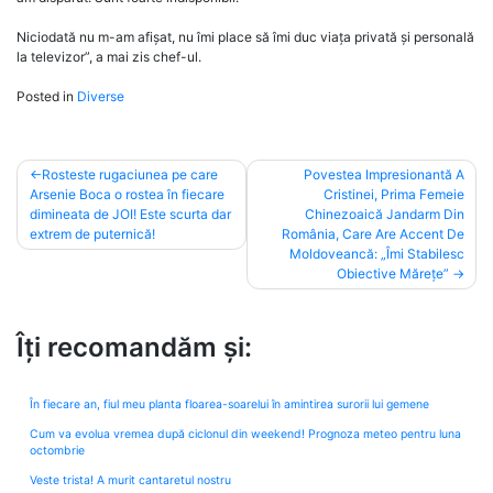
Niciodată nu m-am afișat, nu îmi place să îmi duc viața privată și personală
la televizor”, a mai zis chef-ul.
Posted in
Diverse
Post
Rosteste rugaciunea pe care
Povestea Impresionantă A
Arsenie Boca o rostea în fiecare
Cristinei, Prima Femeie
navigation
dimineata de JOI! Este scurta dar
Chinezoaică Jandarm Din
extrem de puternică!
România, Care Are Accent De
Moldoveancă: „Îmi Stabilesc
Obiective Mărețe”
Îți recomandăm și:
În fiecare an, fiul meu planta floarea-soarelui în amintirea surorii lui gemene
Cum va evolua vremea după ciclonul din weekend! Prognoza meteo pentru luna
octombrie
Veste trista! A murit cantaretul nostru