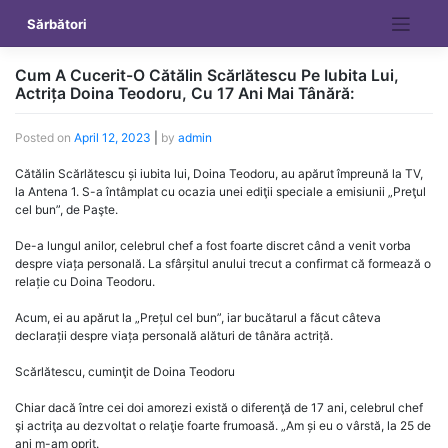
Skip
Sărbători
to
content
Cum A Cucerit-O Cătălin Scărlătescu Pe Iubita Lui,
Actrița Doina Teodoru, Cu 17 Ani Mai Tânără:
Posted on
April 12, 2023
|
by
admin
Cătălin Scărlătescu și iubita lui, Doina Teodoru, au apărut împreună la TV,
la Antena 1. S-a întâmplat cu ocazia unei ediţii speciale a emisiunii „Preţul
cel bun”, de Paşte.
De-a lungul anilor, celebrul chef a fost foarte discret când a venit vorba
despre viața personală. La sfârșitul anului trecut a confirmat că formează o
relație cu Doina Teodoru.
Acum, ei au apărut la „Prețul cel bun”, iar bucătarul a făcut câteva
declarații despre viața personală alături de tânăra actriță.
Scărlătescu, cuminţit de Doina Teodoru
Chiar dacă între cei doi amorezi există o diferenţă de 17 ani, celebrul chef
şi actriţa au dezvoltat o relaţie foarte frumoasă. „Am și eu o vârstă, la 25 de
ani m-am oprit.