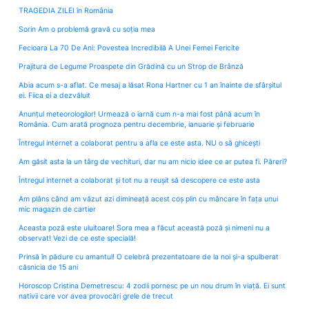
TRAGEDIA ZILEI în România
Sorin Am o problemă gravă cu soția mea
Fecioara La 70 De Ani: Povestea Incredibilă A Unei Femei Fericite
Prajitura de Legume Proaspete din Grădină cu un Strop de Brânză
Abia acum s-a aflat. Ce mesaj a lăsat Rona Hartner cu 1 an înainte de sfârșitul
ei. Fiica ei a dezvăluit
Anunțul meteorologilor! Urmează o iarnă cum n-a mai fost până acum în
România. Cum arată prognoza pentru decembrie, ianuarie și februarie
Întregul internet a colaborat pentru a afla ce este asta. NU o să ghicești
Am găsit asta la un târg de vechituri, dar nu am nicio idee ce ar putea fi. Păreri?
Întregul internet a colaborat și tot nu a reușit să descopere ce este asta
Am plâns când am văzut azi dimineață acest coș plin cu mâncare în fața unui
mic magazin de cartier
Aceasta poză este uluitoare! Sora mea a făcut această poză și nimeni nu a
observat! Vezi de ce este specială!
Prinsă în pădure cu amantul! O celebră prezentatoare de la noi și-a spulberat
căsnicia de 15 ani
Horoscop Cristina Demetrescu: 4 zodii pornesc pe un nou drum în viață. Ei sunt
nativii care vor avea provocări grele de trecut