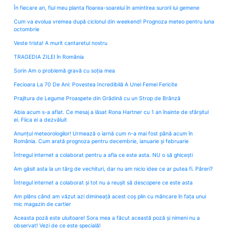
În fiecare an, fiul meu planta floarea-soarelui în amintirea surorii lui gemene
Cum va evolua vremea după ciclonul din weekend! Prognoza meteo pentru luna
octombrie
Veste trista! A murit cantaretul nostru
TRAGEDIA ZILEI în România
Sorin Am o problemă gravă cu soția mea
Fecioara La 70 De Ani: Povestea Incredibilă A Unei Femei Fericite
Prajitura de Legume Proaspete din Grădină cu un Strop de Brânză
Abia acum s-a aflat. Ce mesaj a lăsat Rona Hartner cu 1 an înainte de sfârșitul
ei. Fiica ei a dezvăluit
Anunțul meteorologilor! Urmează o iarnă cum n-a mai fost până acum în
România. Cum arată prognoza pentru decembrie, ianuarie și februarie
Întregul internet a colaborat pentru a afla ce este asta. NU o să ghicești
Am găsit asta la un târg de vechituri, dar nu am nicio idee ce ar putea fi. Păreri?
Întregul internet a colaborat și tot nu a reușit să descopere ce este asta
Am plâns când am văzut azi dimineață acest coș plin cu mâncare în fața unui
mic magazin de cartier
Aceasta poză este uluitoare! Sora mea a făcut această poză și nimeni nu a
observat! Vezi de ce este specială!