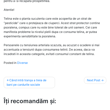
pentru a-si recapata prospetimea.
Atentie!
Telina este o planta suculenta care este acoperita de un strat de
“pesticide” care o protejeaza de ciuperci. Acest strat protector contine
psoralena, compus care nu este bine tolerat de unii oameni. Cei care
manifesta probleme la nivelul pielii dupa ce consuma telina, ar putea
experimenta sensibilitate la psoralena.
Persoanele cu tensiunea arteriala scazuta, au acuzat o scadere si mai
accentuata a tensiunii dupa consumarea telinii. De aceea, daca va
incadrati in aceasta categorie, evitati consumul constant de telina.
Posted in
Diverse
Post
Când intră tranșa a treia de
Next Post
bani pe cardurile sociale
navigation
Îți recomandăm și: