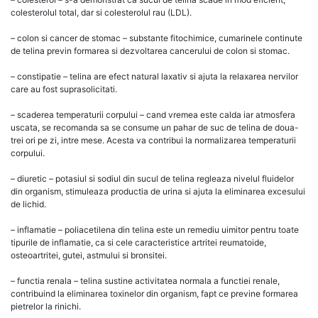
colesterolul total, dar si colesterolul rau (LDL).
– colon si cancer de stomac – substante fitochimice, cumarinele continute
de telina previn formarea si dezvoltarea cancerului de colon si stomac.
– constipatie – telina are efect natural laxativ si ajuta la relaxarea nervilor
care au fost suprasolicitati.
– scaderea temperaturii corpului – cand vremea este calda iar atmosfera
uscata, se recomanda sa se consume un pahar de suc de telina de doua-
trei ori pe zi, intre mese. Acesta va contribui la normalizarea temperaturii
corpului.
– diuretic – potasiul si sodiul din sucul de telina regleaza nivelul fluidelor
din organism, stimuleaza productia de urina si ajuta la eliminarea excesului
de lichid.
– inflamatie – poliacetilena din telina este un remediu uimitor pentru toate
tipurile de inflamatie, ca si cele caracteristice artritei reumatoide,
osteoartritei, gutei, astmului si bronsitei.
– functia renala – telina sustine activitatea normala a functiei renale,
contribuind la eliminarea toxinelor din organism, fapt ce previne formarea
pietrelor la rinichi.