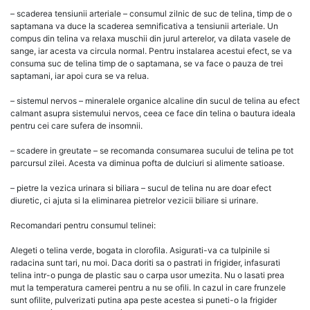
– scaderea tensiunii arteriale – consumul zilnic de suc de telina, timp de o
saptamana va duce la scaderea semnificativa a tensiunii arteriale. Un
compus din telina va relaxa muschii din jurul arterelor, va dilata vasele de
sange, iar acesta va circula normal. Pentru instalarea acestui efect, se va
consuma suc de telina timp de o saptamana, se va face o pauza de trei
saptamani, iar apoi cura se va relua.
– sistemul nervos – mineralele organice alcaline din sucul de telina au efect
calmant asupra sistemului nervos, ceea ce face din telina o bautura ideala
pentru cei care sufera de insomnii.
– scadere in greutate – se recomanda consumarea sucului de telina pe tot
parcursul zilei. Acesta va diminua pofta de dulciuri si alimente satioase.
– pietre la vezica urinara si biliara – sucul de telina nu are doar efect
diuretic, ci ajuta si la eliminarea pietrelor vezicii biliare si urinare.
Recomandari pentru consumul telinei:
Alegeti o telina verde, bogata in clorofila. Asigurati-va ca tulpinile si
radacina sunt tari, nu moi. Daca doriti sa o pastrati in frigider, infasurati
telina intr-o punga de plastic sau o carpa usor umezita. Nu o lasati prea
mut la temperatura camerei pentru a nu se ofili. In cazul in care frunzele
sunt ofilite, pulverizati putina apa peste acestea si puneti-o la frigider