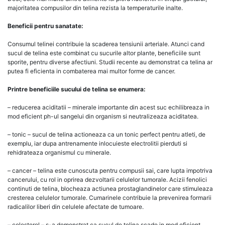
majoritatea compusilor din telina rezista la temperaturile inalte.
Beneficii pentru sanatate:
Consumul telinei contribuie la scaderea tensiunii arteriale. Atunci cand
sucul de telina este combinat cu sucurile altor plante, beneficiile sunt
sporite, pentru diverse afectiuni. Studii recente au demonstrat ca telina ar
putea fi eficienta in combaterea mai multor forme de cancer.
Printre beneficiile sucului de telina se enumera:
– reducerea aciditatii – minerale importante din acest suc echilibreaza in
mod eficient ph-ul sangelui din organism si neutralizeaza aciditatea.
– tonic – sucul de telina actioneaza ca un tonic perfect pentru atleti, de
exemplu, iar dupa antrenamente inlocuieste electrolitii pierduti si
rehidrateaza organismul cu minerale.
– cancer – telina este cunoscuta pentru compusii sai, care lupta impotriva
cancerului, cu rol in oprirea dezvoltarii celulelor tumorale. Acizii fenolici
continuti de telina, blocheaza actiunea prostaglandinelor care stimuleaza
cresterea celulelor tumorale. Cumarinele contribuie la prevenirea formarii
radicalilor liberi din celulele afectate de tumoare.
– colesterol – s-a demonstrat ca sucul de telina scade in mod eficient,