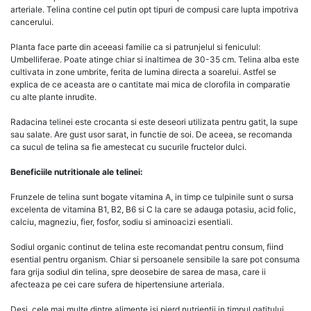
arteriale. Telina contine cel putin opt tipuri de compusi care lupta impotriva
cancerului.
Planta face parte din aceeasi familie ca si patrunjelul si feniculul:
Umbelliferae. Poate atinge chiar si inaltimea de 30-35 cm. Telina alba este
cultivata in zone umbrite, ferita de lumina directa a soarelui. Astfel se
explica de ce aceasta are o cantitate mai mica de clorofila in comparatie
cu alte plante inrudite.
Radacina telinei este crocanta si este deseori utilizata pentru gatit, la supe
sau salate. Are gust usor sarat, in functie de soi. De aceea, se recomanda
ca sucul de telina sa fie amestecat cu sucurile fructelor dulci.
Beneficiile nutritionale ale telinei:
Frunzele de telina sunt bogate vitamina A, in timp ce tulpinile sunt o sursa
excelenta de vitamina B1, B2, B6 si C la care se adauga potasiu, acid folic,
calciu, magneziu, fier, fosfor, sodiu si aminoacizi esentiali.
Sodiul organic continut de telina este recomandat pentru consum, fiind
esential pentru organism. Chiar si persoanele sensibile la sare pot consuma
fara grija sodiul din telina, spre deosebire de sarea de masa, care ii
afecteaza pe cei care sufera de hipertensiune arteriala.
Desi, cele mai multe dintre alimente isi pierd nutrientii in timpul gatitului,