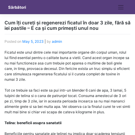
Skip
Sărbători
to
content
Cum îți cureți și regenerezi ficatul în doar 3 zile, fără să
iei pastile – E ca și cum primești unul nou
Posted on
May 5, 2023
|
by
admin
Ficatul este unul dintre cele mai importante organe din corpul uman, rolul
lui fiind esential pentru o calitate buna a vietii. Cand acest organ incepe sa
nu mai functioneze asa cum trebuie pot aparea o multime de boli grele
care, in timp, provoaca decesul. Din fericire exista un truc simplu si eficient
care stimuleaza regenerarea ficatului si il curata complet de toxine in
numai 3 zile.
Tot ce trebuie sa faci este sa pui intr-un blender 6 cani de apa, 3 lamai, 5
tulpini de telina si o cana de patrunjel tocat. Consuma amestecul de 3 ori
pe zi, timp de 3 zile, iar in aceasta perioada incearca sa nu mai mananci
alimente grele si sa bei multa apa. Vei observa ca la finalul curei te vei simti
mult mai bine si chiar vei scapa de cateva kilograme in plus.
Telina: beneficii asupra sanatatii
Beneficiile pentru sanatate ale telinei nu implica doar scaderea tensiunii