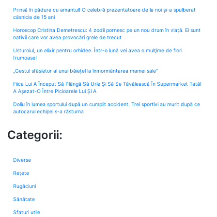
Prinsă în pădure cu amantul! O celebră prezentatoare de la noi și-a spulberat
căsnicia de 15 ani
Horoscop Cristina Demetrescu: 4 zodii pornesc pe un nou drum în viață. Ei sunt
nativii care vor avea provocări grele de trecut
Usturoiul, un elixir pentru orhidee. Într-o lună vei avea o mulţime de flori
frumoase!
„Gestul sfâșietor al unui băiețel la înmormântarea mamei sale”
Fiica Lui A Început Să Plângă Să Urle Și Să Se Tăvălească În Supermarket Tatăl
A Așezat-O Între Picioarele Lui Și A
Doliu în lumea sportului după un cumplit accident. Trei sportivi au murit după ce
autocarul echipei s-a răsturna
Categorii:
Diverse
Rețete
Rugăciuni
Sănătate
Sfaturi utile