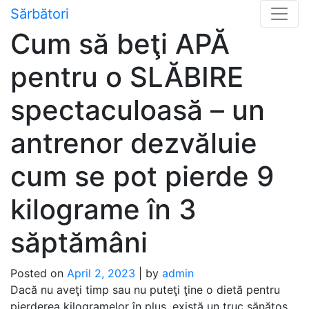
Skip
Sărbători
to
Cum să beţi APĂ
content
pentru o SLĂBIRE
spectaculoasă – un
antrenor dezvăluie
cum se pot pierde 9
kilograme în 3
săptămâni
Posted on
April 2, 2023
|
by
admin
Dacă nu aveţi timp sau nu puteţi ţine o dietă pentru
pierderea kilogramelor în plus, există un truc sănătos