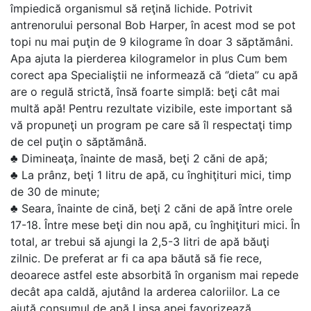
împiedică organismul să reţină lichide. Potrivit
antrenorului personal Bob Harper, în acest mod se pot
topi nu mai puţin de 9 kilograme în doar 3 săptămâni.
Apa ajuta la pierderea kilogramelor in plus Cum bem
corect apa Specialiştii ne informează că ‘’dieta’’ cu apă
are o regulă strictă, însă foarte simplă: beţi cât mai
multă apă! Pentru rezultate vizibile, este important să
vă propuneţi un program pe care să îl respectaţi timp
de cel puţin o săptămână.
♣ Dimineaţa, înainte de masă, beţi 2 căni de apă;
♣ La prânz, beţi 1 litru de apă, cu înghiţituri mici, timp
de 30 de minute;
♣ Seara, înainte de cină, beţi 2 căni de apă între orele
17-18. Între mese beţi din nou apă, cu înghiţituri mici. În
total, ar trebui să ajungi la 2,5-3 litri de apă băuţi
zilnic. De preferat ar fi ca apa băută să fie rece,
deoarece astfel este absorbită în organism mai repede
decât apa caldă, ajutând la arderea caloriilor. La ce
ajută consumul de apă Lipsa apei favorizează