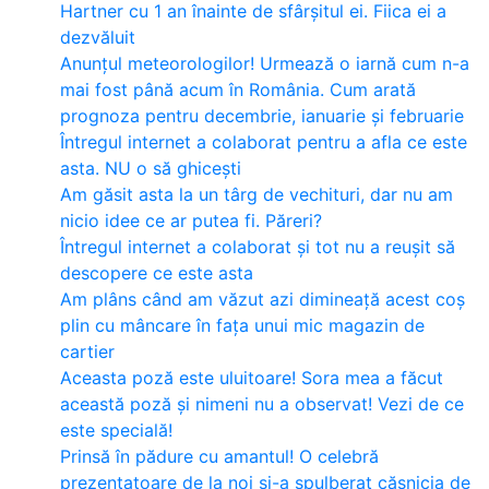
Hartner cu 1 an înainte de sfârșitul ei. Fiica ei a
dezvăluit
Anunțul meteorologilor! Urmează o iarnă cum n-a
mai fost până acum în România. Cum arată
prognoza pentru decembrie, ianuarie și februarie
Întregul internet a colaborat pentru a afla ce este
asta. NU o să ghicești
Am găsit asta la un târg de vechituri, dar nu am
nicio idee ce ar putea fi. Păreri?
Întregul internet a colaborat și tot nu a reușit să
descopere ce este asta
Am plâns când am văzut azi dimineață acest coș
plin cu mâncare în fața unui mic magazin de
cartier
Aceasta poză este uluitoare! Sora mea a făcut
această poză și nimeni nu a observat! Vezi de ce
este specială!
Prinsă în pădure cu amantul! O celebră
prezentatoare de la noi și-a spulberat căsnicia de