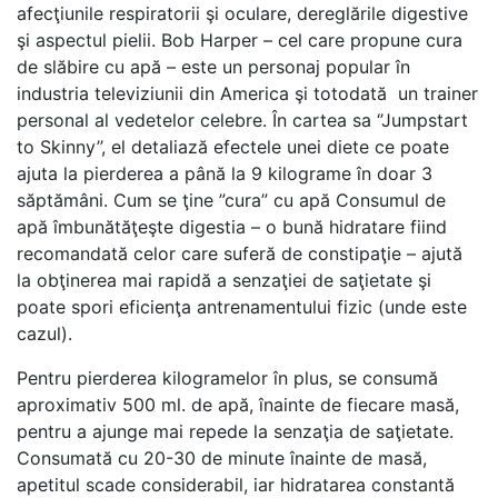
afecţiunile respiratorii şi oculare, dereglările digestive
şi aspectul pielii. Bob Harper – cel care propune cura
de slăbire cu apă – este un personaj popular în
industria televiziunii din America şi totodată un trainer
personal al vedetelor celebre. În cartea sa ‘’Jumpstart
to Skinny’’, el detaliază efectele unei diete ce poate
ajuta la pierderea a până la 9 kilograme în doar 3
săptămâni. Cum se ţine ”cura” cu apă Consumul de
apă îmbunătăţeşte digestia – o bună hidratare fiind
recomandată celor care suferă de constipaţie – ajută
la obţinerea mai rapidă a senzaţiei de saţietate şi
poate spori eficienţa antrenamentului fizic (unde este
cazul).
Pentru pierderea kilogramelor în plus, se consumă
aproximativ 500 ml. de apă, înainte de fiecare masă,
pentru a ajunge mai repede la senzaţia de saţietate.
Consumată cu 20-30 de minute înainte de masă,
apetitul scade considerabil, iar hidratarea constantă