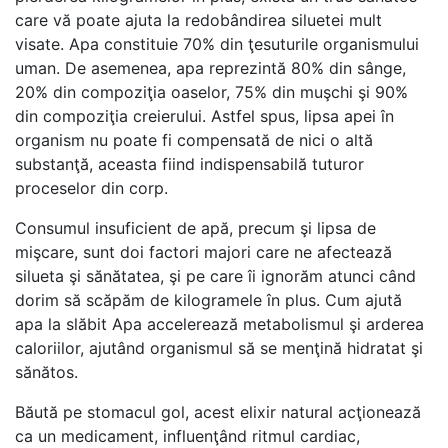
care vă poate ajuta la redobândirea siluetei mult
visate. Apa constituie 70% din ţesuturile organismului
uman. De asemenea, apa reprezintă 80% din sânge,
20% din compoziţia oaselor, 75% din muşchi şi 90%
din compoziţia creierului. Astfel spus, lipsa apei în
organism nu poate fi compensată de nici o altă
substanţă, aceasta fiind indispensabilă tuturor
proceselor din corp.
Consumul insuficient de apă, precum şi lipsa de
mişcare, sunt doi factori majori care ne afectează
silueta şi sănătatea, şi pe care îi ignorăm atunci când
dorim să scăpăm de kilogramele în plus. Cum ajută
apa la slăbit Apa accelerează metabolismul şi arderea
caloriilor, ajutând organismul să se menţină hidratat şi
sănătos.
Băută pe stomacul gol, acest elixir natural acţionează
ca un medicament, influenţând ritmul cardiac,