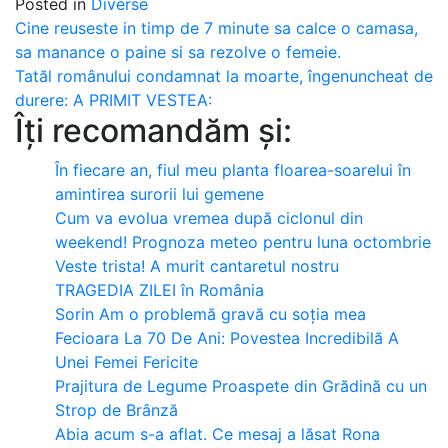
Posted in
Diverse
Post
Cine reuseste in timp de 7 minute sa calce o camasa,
sa manance o paine si sa rezolve o femeie.
navigation
Tatăl românului condamnat la moarte, îngenuncheat de
durere: A PRIMIT VESTEA:
Îți recomandăm și:
În fiecare an, fiul meu planta floarea-soarelui în
amintirea surorii lui gemene
Cum va evolua vremea după ciclonul din
weekend! Prognoza meteo pentru luna octombrie
Veste trista! A murit cantaretul nostru
TRAGEDIA ZILEI în România
Sorin Am o problemă gravă cu soția mea
Fecioara La 70 De Ani: Povestea Incredibilă A
Unei Femei Fericite
Prajitura de Legume Proaspete din Grădină cu un
Strop de Brânză
Abia acum s-a aflat. Ce mesaj a lăsat Rona