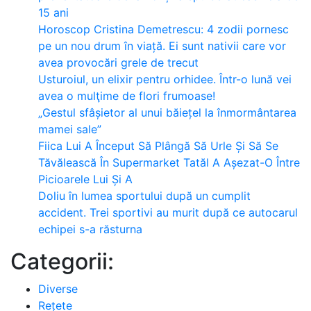
15 ani
Horoscop Cristina Demetrescu: 4 zodii pornesc
pe un nou drum în viață. Ei sunt nativii care vor
avea provocări grele de trecut
Usturoiul, un elixir pentru orhidee. Într-o lună vei
avea o mulţime de flori frumoase!
„Gestul sfâșietor al unui băiețel la înmormântarea
mamei sale”
Fiica Lui A Început Să Plângă Să Urle Și Să Se
Tăvălească În Supermarket Tatăl A Așezat-O Între
Picioarele Lui Și A
Doliu în lumea sportului după un cumplit
accident. Trei sportivi au murit după ce autocarul
echipei s-a răsturna
Categorii:
Diverse
Rețete