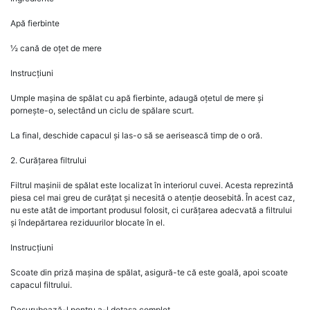
Apă fierbinte
½ cană de oțet de mere
Instrucțiuni
Umple mașina de spălat cu apă fierbinte, adaugă oțetul de mere și
pornește-o, selectând un ciclu de spălare scurt.
La final, deschide capacul și las-o să se aerisească timp de o oră.
2. Curățarea filtrului
Filtrul mașinii de spălat este localizat în interiorul cuvei. Acesta reprezintă
piesa cel mai greu de curățat și necesită o atenție deosebită. În acest caz,
nu este atât de important produsul folosit, ci curățarea adecvată a filtrului
și îndepărtarea reziduurilor blocate în el.
Instrucțiuni
Scoate din priză mașina de spălat, asigură-te că este goală, apoi scoate
capacul filtrului.
Deșurubează-l pentru a-l detașa complet.