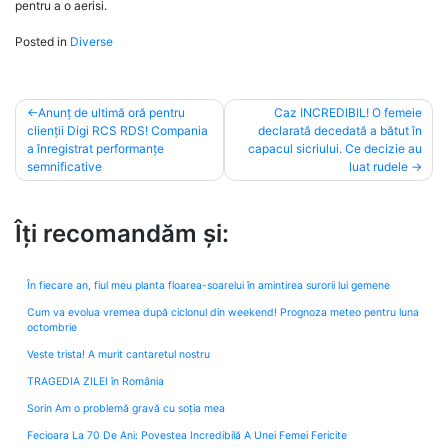
pentru a o aerisi.
Posted in
Diverse
Post
Anunț de ultimă oră pentru
Caz INCREDIBIL! O femeie
clienții Digi RCS RDS! Compania
declarată decedată a bătut în
navigation
a înregistrat performanțe
capacul sicriului. Ce decizie au
semnificative
luat rudele
Îți recomandăm și:
În fiecare an, fiul meu planta floarea-soarelui în amintirea surorii lui gemene
Cum va evolua vremea după ciclonul din weekend! Prognoza meteo pentru luna
octombrie
Veste trista! A murit cantaretul nostru
TRAGEDIA ZILEI în România
Sorin Am o problemă gravă cu soția mea
Fecioara La 70 De Ani: Povestea Incredibilă A Unei Femei Fericite