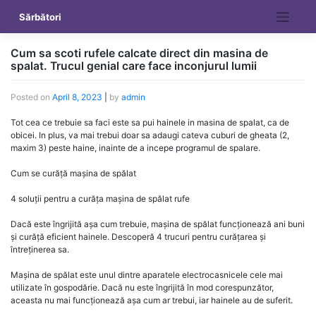
Skip
Sărbători
to
content
Cum sa scoti rufele calcate direct din masina de
spalat. Trucul genial care face inconjurul lumii
Posted on
April 8, 2023
|
by
admin
Tot cea ce trebuie sa faci este sa pui hainele in masina de spalat, ca de
obicei. In plus, va mai trebui doar sa adaugi cateva cuburi de gheata (2,
maxim 3) peste haine, inainte de a incepe programul de spalare.
Cum se curăță mașina de spălat
4 soluții pentru a curăța mașina de spălat rufe
Dacă este îngrijită așa cum trebuie, mașina de spălat funcționează ani buni
și curăță eficient hainele. Descoperă 4 trucuri pentru curățarea și
întreținerea sa.
Mașina de spălat este unul dintre aparatele electrocasnicele cele mai
utilizate în gospodărie. Dacă nu este îngrijită în mod corespunzător,
aceasta nu mai funcționează așa cum ar trebui, iar hainele au de suferit.