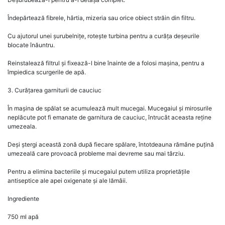
Îndepărtează fibrele, hârtia, mizeria sau orice obiect străin din filtru.
Cu ajutorul unei șurubelnițe, rotește turbina pentru a curăța deșeurile
blocate înăuntru.
Reinstalează filtrul și fixează-l bine înainte de a folosi mașina, pentru a
împiedica scurgerile de apă.
3. Curățarea garniturii de cauciuc
În mașina de spălat se acumulează mult mucegai. Mucegaiul și mirosurile
neplăcute pot fi emanate de garnitura de cauciuc, întrucât aceasta reține
umezeala.
Deși ștergi această zonă după fiecare spălare, întotdeauna rămâne puțină
umezeală care provoacă probleme mai devreme sau mai târziu.
Pentru a elimina bacteriile și mucegaiul putem utiliza proprietățile
antiseptice ale apei oxigenate și ale lămâii.
Ingrediente
750 ml apă