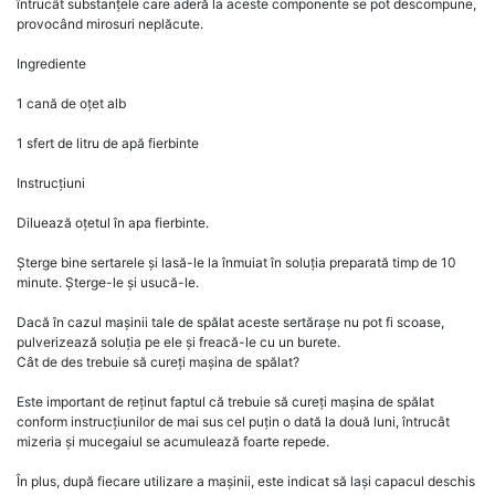
întrucât substanțele care aderă la aceste componente se pot descompune,
provocând mirosuri neplăcute.
Ingrediente
1 cană de oțet alb
1 sfert de litru de apă fierbinte
Instrucțiuni
Diluează oțetul în apa fierbinte.
Șterge bine sertarele și lasă-le la înmuiat în soluția preparată timp de 10
minute. Șterge-le și usucă-le.
Dacă în cazul mașinii tale de spălat aceste sertărașe nu pot fi scoase,
pulverizează soluția pe ele și freacă-le cu un burete.
Cât de des trebuie să cureți mașina de spălat?
Este important de reținut faptul că trebuie să cureți mașina de spălat
conform instrucțiunilor de mai sus cel puțin o dată la două luni, întrucât
mizeria și mucegaiul se acumulează foarte repede.
În plus, după fiecare utilizare a mașinii, este indicat să lași capacul deschis