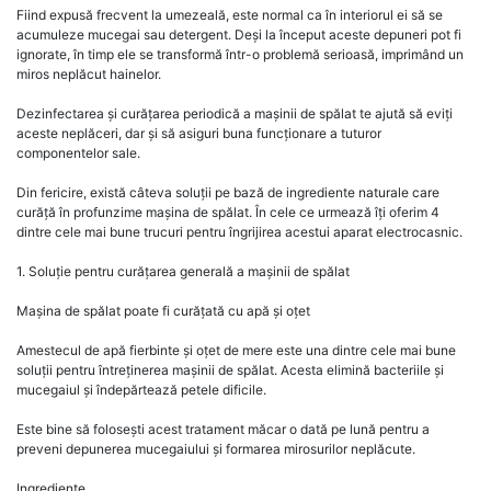
Fiind expusă frecvent la umezeală, este normal ca în interiorul ei să se
acumuleze mucegai sau detergent. Deși la început aceste depuneri pot fi
ignorate, în timp ele se transformă într-o problemă serioasă, imprimând un
miros neplăcut hainelor.
Dezinfectarea și curățarea periodică a mașinii de spălat te ajută să eviți
aceste neplăceri, dar și să asiguri buna funcționare a tuturor
componentelor sale.
Din fericire, există câteva soluții pe bază de ingrediente naturale care
curăță în profunzime mașina de spălat. În cele ce urmează îți oferim 4
dintre cele mai bune trucuri pentru îngrijirea acestui aparat electrocasnic.
1. Soluție pentru curățarea generală a mașinii de spălat
Mașina de spălat poate fi curățată cu apă și oțet
Amestecul de apă fierbinte și oțet de mere este una dintre cele mai bune
soluții pentru întreținerea mașinii de spălat. Acesta elimină bacteriile și
mucegaiul și îndepărtează petele dificile.
Este bine să folosești acest tratament măcar o dată pe lună pentru a
preveni depunerea mucegaiului și formarea mirosurilor neplăcute.
Ingrediente