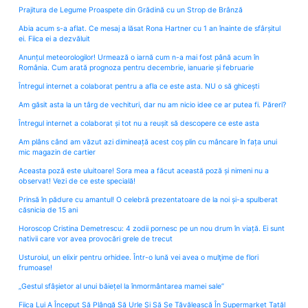
Prajitura de Legume Proaspete din Grădină cu un Strop de Brânză
Abia acum s-a aflat. Ce mesaj a lăsat Rona Hartner cu 1 an înainte de sfârșitul
ei. Fiica ei a dezvăluit
Anunțul meteorologilor! Urmează o iarnă cum n-a mai fost până acum în
România. Cum arată prognoza pentru decembrie, ianuarie și februarie
Întregul internet a colaborat pentru a afla ce este asta. NU o să ghicești
Am găsit asta la un târg de vechituri, dar nu am nicio idee ce ar putea fi. Păreri?
Întregul internet a colaborat și tot nu a reușit să descopere ce este asta
Am plâns când am văzut azi dimineață acest coș plin cu mâncare în fața unui
mic magazin de cartier
Aceasta poză este uluitoare! Sora mea a făcut această poză și nimeni nu a
observat! Vezi de ce este specială!
Prinsă în pădure cu amantul! O celebră prezentatoare de la noi și-a spulberat
căsnicia de 15 ani
Horoscop Cristina Demetrescu: 4 zodii pornesc pe un nou drum în viață. Ei sunt
nativii care vor avea provocări grele de trecut
Usturoiul, un elixir pentru orhidee. Într-o lună vei avea o mulţime de flori
frumoase!
„Gestul sfâșietor al unui băiețel la înmormântarea mamei sale”
Fiica Lui A Început Să Plângă Să Urle Și Să Se Tăvălească În Supermarket Tatăl