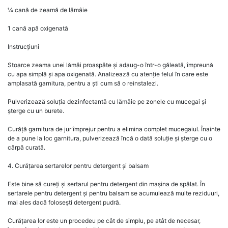
¼ cană de zeamă de lămâie
1 cană apă oxigenată
Instrucțiuni
Stoarce zeama unei lămâi proaspăte și adaug-o într-o găleată, împreună
cu apa simplă și apa oxigenată. Analizează cu atenție felul în care este
amplasată garnitura, pentru a ști cum să o reinstalezi.
Pulverizează soluția dezinfectantă cu lămâie pe zonele cu mucegai și
șterge cu un burete.
Curăță garnitura de jur împrejur pentru a elimina complet mucegaiul. Înainte
de a pune la loc garnitura, pulverizează încă o dată soluție și șterge cu o
cârpă curată.
4. Curățarea sertarelor pentru detergent și balsam
Este bine să cureți și sertarul pentru detergent din mașina de spălat. În
sertarele pentru detergent și pentru balsam se acumulează multe reziduuri,
mai ales dacă folosești detergent pudră.
Curățarea lor este un procedeu pe cât de simplu, pe atât de necesar,