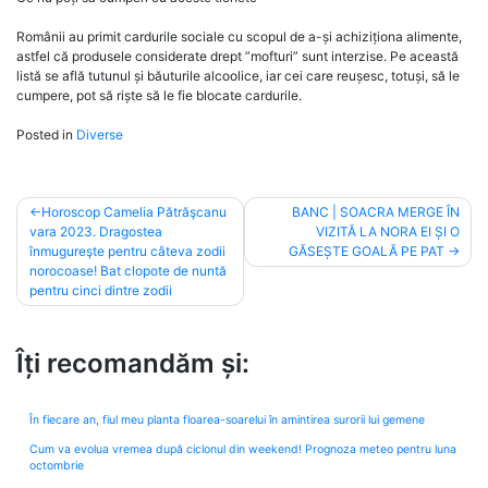
Românii au primit cardurile sociale cu scopul de a-și achiziționa alimente,
astfel că produsele considerate drept ”mofturi” sunt interzise. Pe această
listă se află tutunul și băuturile alcoolice, iar cei care reușesc, totuși, să le
cumpere, pot să riște să le fie blocate cardurile.
Posted in
Diverse
Post
Horoscop Camelia Pătrăşcanu
BANC | SOACRA MERGE ÎN
vara 2023. Dragostea
VIZITĂ LA NORA EI ȘI O
navigation
înmugureşte pentru câteva zodii
GĂSEȘTE GOALĂ PE PAT
norocoase! Bat clopote de nuntă
pentru cinci dintre zodii
Îți recomandăm și:
În fiecare an, fiul meu planta floarea-soarelui în amintirea surorii lui gemene
Cum va evolua vremea după ciclonul din weekend! Prognoza meteo pentru luna
octombrie