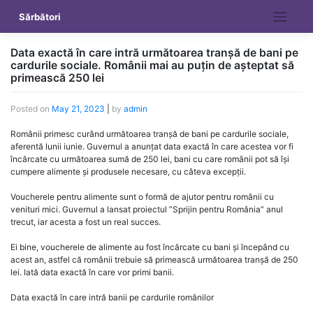
Skip
Sărbători
to
content
Data exactă în care intră următoarea tranșă de bani pe
cardurile sociale. Românii mai au puțin de așteptat să
primească 250 lei
Posted on
May 21, 2023
|
by
admin
Românii primesc curând următoarea tranșă de bani pe cardurile sociale,
aferentă lunii iunie. Guvernul a anunțat data exactă în care acestea vor fi
încărcate cu următoarea sumă de 250 lei, bani cu care românii pot să își
cumpere alimente și produsele necesare, cu câteva excepții.
Voucherele pentru alimente sunt o formă de ajutor pentru românii cu
venituri mici. Guvernul a lansat proiectul ”Sprijin pentru România” anul
trecut, iar acesta a fost un real succes.
Ei bine, voucherele de alimente au fost încărcate cu bani și începând cu
acest an, astfel că românii trebuie să primească următoarea tranșă de 250
lei. Iată data exactă în care vor primi banii.
Data exactă în care intră banii pe cardurile românilor