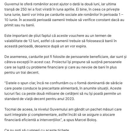
Guvernul le oferă românilor acest ajutor o dată la două luni, iar ultima
tranșă de 250 lei a fost virată în luna aprilie. Ei bine, în ceea ce privește
luna iunie, banii vor intra pe cardurile sociale ale românilor în perioada 1 –
10 iunie. În această perioadă oamenii trebuie să verifice constant dacă au
primit sau nu banii.
Este important de știut faptul că aceste vouchere au un termen de
valabilitate de 12 luni, astfel că oamenii trebuie să folosească banii în
această perioadă, deoarece după un an vor expira.
De asemenea, cardurile pot fi folosite de persoanele beneficiare, dar sunt și
câteva excepții în acest caz. Proiectul își propune să susțină persoanele
care se luptă cu probleme financiare și care au nevoie de bani în plus
pentru un trai decent.
”Datele o spun clar, încă ne confruntăm cu o formă dominantă de sărăcie
care poate conduce la precaritate alimentară, în anumite situații. Aceste
lucruri fac ca peste două milioane de cetățeni să nu îşi poată permite un
standard de viaţă decent pentru anul 2023.
Tocmai de aceea, la nivelul Guvernului am gândit un pachet măsuri care
sunt integrate și complementare, astfel încât să se asigure o alocare
financiară eficientă a intervențiilor.”, a spus Marcel Boloș.
Ce nu poți să cumperi cu aceste tichete