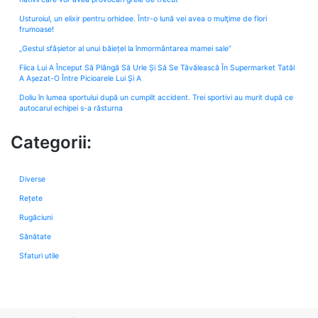
Usturoiul, un elixir pentru orhidee. Într-o lună vei avea o mulţime de flori
frumoase!
„Gestul sfâșietor al unui băiețel la înmormântarea mamei sale”
Fiica Lui A Început Să Plângă Să Urle Și Să Se Tăvălească În Supermarket Tatăl
A Așezat-O Între Picioarele Lui Și A
Doliu în lumea sportului după un cumplit accident. Trei sportivi au murit după ce
autocarul echipei s-a răsturna
Categorii:
Diverse
Rețete
Rugăciuni
Sănătate
Sfaturi utile