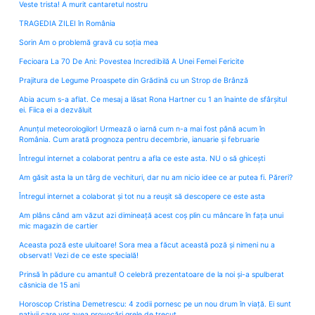
Veste trista! A murit cantaretul nostru
TRAGEDIA ZILEI în România
Sorin Am o problemă gravă cu soția mea
Fecioara La 70 De Ani: Povestea Incredibilă A Unei Femei Fericite
Prajitura de Legume Proaspete din Grădină cu un Strop de Brânză
Abia acum s-a aflat. Ce mesaj a lăsat Rona Hartner cu 1 an înainte de sfârșitul
ei. Fiica ei a dezvăluit
Anunțul meteorologilor! Urmează o iarnă cum n-a mai fost până acum în
România. Cum arată prognoza pentru decembrie, ianuarie și februarie
Întregul internet a colaborat pentru a afla ce este asta. NU o să ghicești
Am găsit asta la un târg de vechituri, dar nu am nicio idee ce ar putea fi. Păreri?
Întregul internet a colaborat și tot nu a reușit să descopere ce este asta
Am plâns când am văzut azi dimineață acest coș plin cu mâncare în fața unui
mic magazin de cartier
Aceasta poză este uluitoare! Sora mea a făcut această poză și nimeni nu a
observat! Vezi de ce este specială!
Prinsă în pădure cu amantul! O celebră prezentatoare de la noi și-a spulberat
căsnicia de 15 ani
Horoscop Cristina Demetrescu: 4 zodii pornesc pe un nou drum în viață. Ei sunt
nativii care vor avea provocări grele de trecut