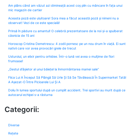
Am plâns când am văzut azi dimineață acest coș plin cu mâncare în fața unui
mic magazin de cartier
Aceasta poză este uluitoare! Sora mea a făcut această poză și nimeni nu a
observat! Vezi de ce este specială!
Prinsă în pădure cu amantul! O celebră prezentatoare de la noi și-a spulberat
căsnicia de 15 ani
Horoscop Cristina Demetrescu: 4 zodii pornesc pe un nou drum în viață. Ei sunt
nativii care vor avea provocări grele de trecut
Usturoiul, un elixir pentru orhidee. Într-o lună vei avea o mulţime de flori
frumoase!
„Gestul sfâșietor al unui băiețel la înmormântarea mamei sale”
Fiica Lui A Început Să Plângă Să Urle Și Să Se Tăvălească În Supermarket Tatăl
A Așezat-O Între Picioarele Lui Și A
Doliu în lumea sportului după un cumplit accident. Trei sportivi au murit după ce
autocarul echipei s-a răsturna
Categorii:
Diverse
Rețete