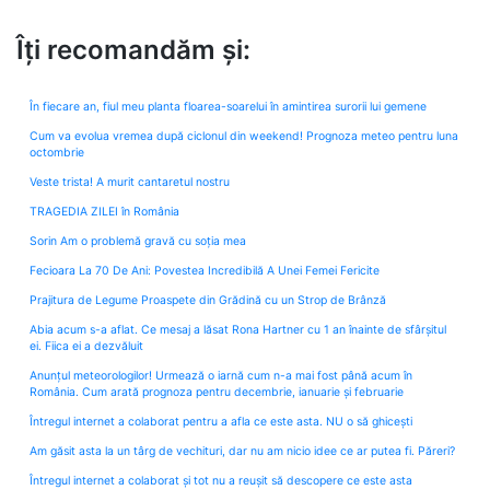
Îți recomandăm și:
În fiecare an, fiul meu planta floarea-soarelui în amintirea surorii lui gemene
Cum va evolua vremea după ciclonul din weekend! Prognoza meteo pentru luna
octombrie
Veste trista! A murit cantaretul nostru
TRAGEDIA ZILEI în România
Sorin Am o problemă gravă cu soția mea
Fecioara La 70 De Ani: Povestea Incredibilă A Unei Femei Fericite
Prajitura de Legume Proaspete din Grădină cu un Strop de Brânză
Abia acum s-a aflat. Ce mesaj a lăsat Rona Hartner cu 1 an înainte de sfârșitul
ei. Fiica ei a dezvăluit
Anunțul meteorologilor! Urmează o iarnă cum n-a mai fost până acum în
România. Cum arată prognoza pentru decembrie, ianuarie și februarie
Întregul internet a colaborat pentru a afla ce este asta. NU o să ghicești
Am găsit asta la un târg de vechituri, dar nu am nicio idee ce ar putea fi. Păreri?
Întregul internet a colaborat și tot nu a reușit să descopere ce este asta