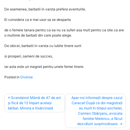
De asemenea, barbatii in varsta prefera aventurile.
Ei considera ca e mai usor sa se desparta
de o femeie tanara pentru ca ea nu va suferi asa mult pentru ca stie ca are
o multime de barbati din care poate alege.
De obicei, barbatii in varsta cu iubite tinere sunt
si prosperi, oameni de succes,
iar asta este un magnet pentru unele femei tinere.
Posted in
Diverse
Post
Scandalos! Mămă de 47 de ani
Apar noi informații despre cazul
și fiică de 13 împart același
Caracal! După ce doi magistrați
navigation
bărbat. Minora e însărcinată
au murit în timpul anchetei,
Carmen Obârșanu, avocata
familiei Melencu, a făcut
dezvăluiri surprinzătoare.