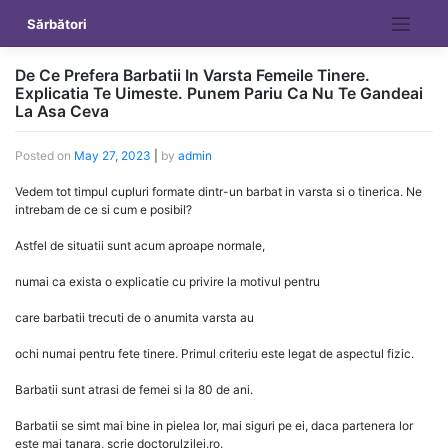
Skip
Sărbători
to
content
De Ce Prefera Barbatii In Varsta Femeile Tinere.
Explicatia Te Uimeste. Punem Pariu Ca Nu Te Gandeai
La Asa Ceva
Posted on
May 27, 2023
|
by
admin
Vedem tot timpul cupluri formate dintr-un barbat in varsta si o tinerica. Ne
intrebam de ce si cum e posibil?
Astfel de situatii sunt acum aproape normale,
numai ca exista o explicatie cu privire la motivul pentru
care barbatii trecuti de o anumita varsta au
ochi numai pentru fete tinere. Primul criteriu este legat de aspectul fizic.
Barbatii sunt atrasi de femei si la 80 de ani.
Barbatii se simt mai bine in pielea lor, mai siguri pe ei, daca partenera lor
este mai tanara, scrie doctorulzilei.ro.