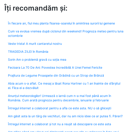
Îți recomandăm și:
În fiecare an, fiul meu planta floarea-soarelui în amintirea surorii lui gemene
Cum va evolua vremea după ciclonul din weekend! Prognoza meteo pentru luna
octombrie
Veste trista! A murit cantaretul nostru
TRAGEDIA ZILEI în România
Sorin Am o problemă gravă cu soția mea
Fecioara La 70 De Ani: Povestea Incredibilă A Unei Femei Fericite
Prajitura de Legume Proaspete din Grădină cu un Strop de Brânză
Abia acum s-a aflat. Ce mesaj a lăsat Rona Hartner cu 1 an înainte de sfârșitul
ei. Fiica ei a dezvăluit
Anunțul meteorologilor! Urmează o iarnă cum n-a mai fost până acum în
România. Cum arată prognoza pentru decembrie, ianuarie și februarie
Întregul internet a colaborat pentru a afla ce este asta. NU o să ghicești
Am găsit asta la un târg de vechituri, dar nu am nicio idee ce ar putea fi. Păreri?
Întregul internet a colaborat și tot nu a reușit să descopere ce este asta