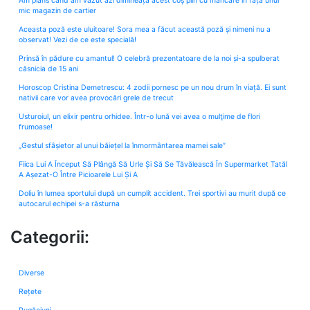
Am plâns când am văzut azi dimineață acest coș plin cu mâncare în fața unui
mic magazin de cartier
Aceasta poză este uluitoare! Sora mea a făcut această poză și nimeni nu a
observat! Vezi de ce este specială!
Prinsă în pădure cu amantul! O celebră prezentatoare de la noi și-a spulberat
căsnicia de 15 ani
Horoscop Cristina Demetrescu: 4 zodii pornesc pe un nou drum în viață. Ei sunt
nativii care vor avea provocări grele de trecut
Usturoiul, un elixir pentru orhidee. Într-o lună vei avea o mulţime de flori
frumoase!
„Gestul sfâșietor al unui băiețel la înmormântarea mamei sale”
Fiica Lui A Început Să Plângă Să Urle Și Să Se Tăvălească În Supermarket Tatăl
A Așezat-O Între Picioarele Lui Și A
Doliu în lumea sportului după un cumplit accident. Trei sportivi au murit după ce
autocarul echipei s-a răsturna
Categorii:
Diverse
Rețete