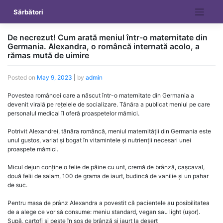
Skip
Sărbători
to
content
De necrezut! Cum arată meniul într-o maternitate din
Germania. Alexandra, o româncă internată acolo, a
rămas mută de uimire
Posted on
May 9, 2023
|
by
admin
Povestea româncei care a născut într-o maternitate din Germania a
devenit virală pe rețelele de socializare. Tânăra a publicat meniul pe care
personalul medical îl oferă proaspetelor mămici.
Potrivit Alexandrei, tânăra româncă, meniul maternității din Germania este
unul gustos, variat și bogat în vitamintele și nutrienții necesari unei
proaspete mămici.
Micul dejun conține o felie de pâine cu unt, cremă de brânză, cașcaval,
două felii de salam, 100 de grama de iaurt, budincă de vanilie și un pahar
de suc.
Pentru masa de prânz Alexandra a povestit că pacientele au posibilitatea
de a alege ce vor să consume: meniu standard, vegan sau light (ușor).
Supă, cartofi și pește în sos de brânză și iaurt la desert