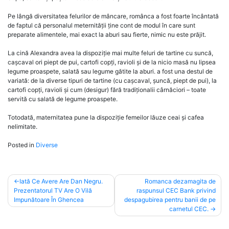
Pe lângă diversitatea felurilor de mâncare, românca a fost foarte încântată
de faptul că personalul meternității ține cont de modul în care sunt
preparate alimentele, mai exact la aburi sau fierte, nimic nu este prăjit.
La cină Alexandra avea la dispoziție mai multe feluri de tartine cu suncă,
cașcaval ori piept de pui, cartofi copți, ravioli și de la nicio masă nu lipsea
legume proaspete, salată sau legume gătite la aburi. a fost una destul de
variată: de la diverse tipuri de tartine (cu cașcaval, șuncă, piept de pui), la
cartofi copți, ravioli și cum (desigur) fără tradiționalii cârnăciori – toate
servită cu salată de legume proaspete.
Totodată, maternitatea pune la dispoziție femeilor lăuze ceai și cafea
nelimitate.
Posted in
Diverse
Post
Iată Ce Avere Are Dan Negru.
Romanca dezamagita de
Prezentatorul TV Are O Vilă
raspunsul CEC Bank privind
navigation
Impunătoare În Ghencea
despagubirea pentru banii de pe
carnetul CEC.