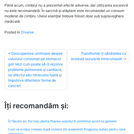
Până acum, cimbrul nu a prezentat efecte adverse, dar utilizarea excesivă
nu este recomandată. În sarcină şi alăptare este recomandat un consum
moderat de cimbru. Uleiul esenţial trebuie folosit doar sub supraveghere
medicală.
Posted in
Diverse
Post
Descoperirea uimitoare despre
Transformă-ți sănătatea cu
usturoiul consumat pe stomacul
această buruiană miraculoasă!
navigation
gol! Vezi cum poate să-ți rezolve
probleme pulmonare și cardiace,
iar efectul său miraculos luptă și
împotriva diferitelor forme de
cancer!
Îți recomandăm și:
În fiecare an, fiul meu planta floarea-soarelui în amintirea surorii lui gemene
Cum va evolua vremea după ciclonul din weekend! Prognoza meteo pentru luna
octombrie