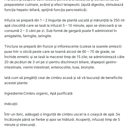
preparatelor culinare, având şi efect terapeutic (ajută digestia, stimulează
funcţia hepato-biliară, sprijină funcţia pancreatică).
Infuzia se prepară din 1 – 2 linguriţe de plantă uscată şi mărunţită la 250 ml
apă clocotită care se lasă la infuzat 5 – 10 minute, apoi se strecoară şi se
consumă 2 – 3 căni pe zi. Sub formă de gargară poate fi administrat în
amigdalite, faringite, laringite.
Tinctura se prepară din frunze şi inflorescente (culese la soarele amiezii)
puse într-o sticlă peste care se toarnă alcool de 60 – 70 de grade, se
închide ermetic şi se lasă la macerat timp de 15 zile; se administrează câte
20 de picături de 3 ori pe zi pentru dischinezii biliare, dispepsii gastro-
intestinale, viermi intestinali, enterocolite, tuse, bronșite.
Iată cum să pregătiți ceai de cimbru acasă și să vă bucurați de beneficiile
acestei plante:
Ingrediente:Cimbru organic, Apă purificată
Indicații:
Într-un ibric, adăugați o linguriță de cimbru uscat la o ceașcă de apă. Se
încălzește până se fierbe și apoi se înlătură. Acoperiți, infuzați timp de 5
minute și strecurați.