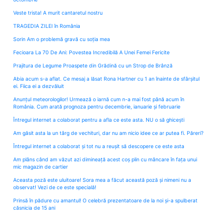
Veste trista! A murit cantaretul nostru
TRAGEDIA ZILEI în România
Sorin Am o problemă gravă cu soția mea
Fecioara La 70 De Ani: Povestea Incredibilă A Unei Femei Fericite
Prajitura de Legume Proaspete din Grădină cu un Strop de Brânză
Abia acum s-a aflat. Ce mesaj a lăsat Rona Hartner cu 1 an înainte de sfârșitul
ei. Fiica ei a dezvăluit
Anunțul meteorologilor! Urmează o iarnă cum n-a mai fost până acum în
România. Cum arată prognoza pentru decembrie, ianuarie și februarie
Întregul internet a colaborat pentru a afla ce este asta. NU o să ghicești
Am găsit asta la un târg de vechituri, dar nu am nicio idee ce ar putea fi. Păreri?
Întregul internet a colaborat și tot nu a reușit să descopere ce este asta
Am plâns când am văzut azi dimineață acest coș plin cu mâncare în fața unui
mic magazin de cartier
Aceasta poză este uluitoare! Sora mea a făcut această poză și nimeni nu a
observat! Vezi de ce este specială!
Prinsă în pădure cu amantul! O celebră prezentatoare de la noi și-a spulberat
căsnicia de 15 ani