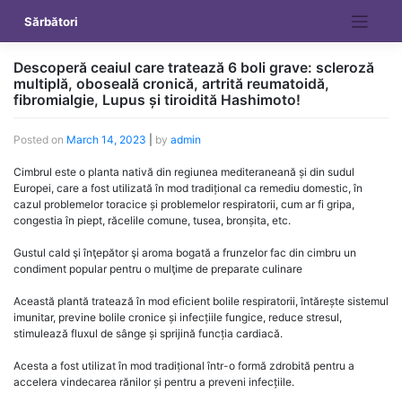
Skip
Sărbători
to
content
Descoperă ceaiul care tratează 6 boli grave: scleroză
multiplă, oboseală cronică, artrită reumatoidă,
fibromialgie, Lupus și tiroidită Hashimoto!
Posted on
March 14, 2023
|
by
admin
Cimbrul este o planta nativă din regiunea mediteraneană și din sudul
Europei, care a fost utilizată în mod tradițional ca remediu domestic, în
cazul problemelor toracice și problemelor respiratorii, cum ar fi gripa,
congestia în piept, răcelile comune, tusea, bronșita, etc.
Gustul cald şi înţepător şi aroma bogată a frunzelor fac din cimbru un
condiment popular pentru o mulţime de preparate culinare
Această plantă tratează în mod eficient bolile respiratorii, întărește sistemul
imunitar, previne bolile cronice și infecțiile fungice, reduce stresul,
stimulează fluxul de sânge și sprijină funcția cardiacă.
Acesta a fost utilizat în mod tradițional într-o formă zdrobită pentru a
accelera vindecarea rănilor și pentru a preveni infecțiile.