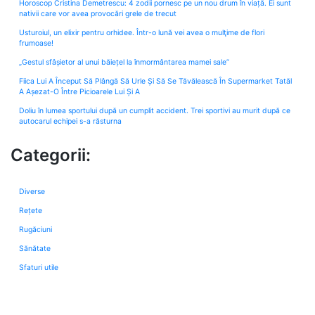
Horoscop Cristina Demetrescu: 4 zodii pornesc pe un nou drum în viață. Ei sunt
nativii care vor avea provocări grele de trecut
Usturoiul, un elixir pentru orhidee. Într-o lună vei avea o mulţime de flori
frumoase!
„Gestul sfâșietor al unui băiețel la înmormântarea mamei sale”
Fiica Lui A Început Să Plângă Să Urle Și Să Se Tăvălească În Supermarket Tatăl
A Așezat-O Între Picioarele Lui Și A
Doliu în lumea sportului după un cumplit accident. Trei sportivi au murit după ce
autocarul echipei s-a răsturna
Categorii:
Diverse
Rețete
Rugăciuni
Sănătate
Sfaturi utile