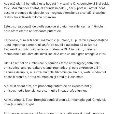
Această plantă benefică este bogată în vitamina C, A, complexul B și acidul
folic. Mai mult decât atât, el abundă în calciu, fier și potasiu, astfel încât
susține producția de globule roșii, reglează tensiunea arterială și susține
distribuția antioxidanților în organism.
Este o sursă bogată de bioflavonoide și uleiuri volatile, cum ar fi timolul,
care oferă efecte antioxidante puternice.
Terpenele, cum ar fi acizii rozmarinic și ursolic, au puternice proprietăți de
luptă împotriva cancerului, astfel că studiile au arătat că utilizarea
frecventă a cimbrului crește cantitatea de DHA în rinichi, creier, și
membranele celulare ale inimii, iar DHA este un acid gras omega-3 vital.
Uleiul esențial de cimbru are puternice efecte antifungice, antivirale,
antiseptice, anti-parazitare și anti-reumatice, și este extrem de util în
cazurile de lupus, scleroză multiplă, fibromialgie, tinitus, vertij, sindromul
oboselii cronice, artrita reumatoidă și tiroidita Hashimoto.
Mai mult decât atât, are proprietăți puternice de expectorant și
antispasmodic bronșic, care sunt utile în cazul afecțiunilor:
Astm,Laringită, Tuse, Bronșită acută și cronică, Inflamația gurii,Gingivită,
Infecții și iritații în gât
Frunzele proaspete sunt folosite pentru aromatizarea şi condimentarea