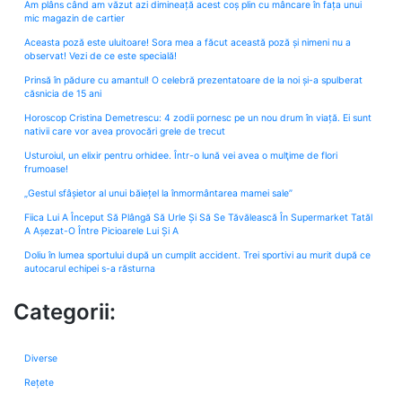
Am plâns când am văzut azi dimineață acest coș plin cu mâncare în fața unui
mic magazin de cartier
Aceasta poză este uluitoare! Sora mea a făcut această poză și nimeni nu a
observat! Vezi de ce este specială!
Prinsă în pădure cu amantul! O celebră prezentatoare de la noi și-a spulberat
căsnicia de 15 ani
Horoscop Cristina Demetrescu: 4 zodii pornesc pe un nou drum în viață. Ei sunt
nativii care vor avea provocări grele de trecut
Usturoiul, un elixir pentru orhidee. Într-o lună vei avea o mulţime de flori
frumoase!
„Gestul sfâșietor al unui băiețel la înmormântarea mamei sale”
Fiica Lui A Început Să Plângă Să Urle Și Să Se Tăvălească În Supermarket Tatăl
A Așezat-O Între Picioarele Lui Și A
Doliu în lumea sportului după un cumplit accident. Trei sportivi au murit după ce
autocarul echipei s-a răsturna
Categorii:
Diverse
Rețete