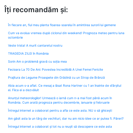
Îți recomandăm și:
În fiecare an, fiul meu planta floarea-soarelui în amintirea surorii lui gemene
Cum va evolua vremea după ciclonul din weekend! Prognoza meteo pentru luna
octombrie
Veste trista! A murit cantaretul nostru
TRAGEDIA ZILEI în România
Sorin Am o problemă gravă cu soția mea
Fecioara La 70 De Ani: Povestea Incredibilă A Unei Femei Fericite
Prajitura de Legume Proaspete din Grădină cu un Strop de Brânză
Abia acum s-a aflat. Ce mesaj a lăsat Rona Hartner cu 1 an înainte de sfârșitul
ei. Fiica ei a dezvăluit
Anunțul meteorologilor! Urmează o iarnă cum n-a mai fost până acum în
România. Cum arată prognoza pentru decembrie, ianuarie și februarie
Întregul internet a colaborat pentru a afla ce este asta. NU o să ghicești
Am găsit asta la un târg de vechituri, dar nu am nicio idee ce ar putea fi. Păreri?
Întregul internet a colaborat și tot nu a reușit să descopere ce este asta