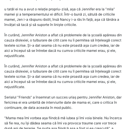
u tatăl ei nu a avut o relație propriu-zisă, așa că Jennifer era la ”mila”
mamei și a temperamentului ei dificil. Într-o bună zi, sătulă de criticile
mamei, Jen i-a răspuns răstit, însă Nancy i-a râs în față, așa că tânăra a
învățat să tacă și să suporte în liniște criticile.
În curând, Jennifer Aniston a aflat că problemele de la școală apăreau din
cauza dislexiei, o tulburare de citit care nu îi permitea să înțeleagă corect
textele scrise. Și-a dat seama că nu este proastă așa cum credea, iar de
aici a început să se întrebe dacă nu cumva criticile mamei erau, și ele,
nejustificate.
În curând, Jennifer Aniston a aflat că problemele de la școală apăreau din
cauza dislexiei, o tulburare de citit care nu îi permitea să înțeleagă corect
textele scrise. Și-a dat seama că nu este proastă așa cum credea, iar de
aici a început să se întrebe dacă nu cumva criticile mamei erau, și ele,
nejustificate.
Serialul ”Friends” a însemnat un succes uriaș pentru Jennifer Aniston, dar
fericirea ei era umbrită de interviurile date de mama ei, care o critica în
continuare, de data aceasta în mod public.
”Mama mea îmi vorbea așa fiindcă mă iubea și îmi voia binele. Nu încerca
să fie rea, nu își dădea seama că îmi va provoca traume care vor trece
după ani de terapie. Se purta așa fiindcă așa a fost și ea crescută”, a