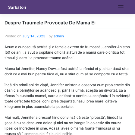
Skip
Sărbători
to
content
Despre Traumele Provocate De Mama Ei
Posted on
July 14, 2023
|
by
admin
Acum o cunoscută actriță și o femeie extrem de frumoasă, Jennifer Aniston
(50 de ani), a avut o copilărie dificilă alături de o mamă care o critica tot
timpul și care i-a provocat traume adânci.
Mama lui Jennifer, Nancy Dow, a fost actriță la rândul ei și, chiar dacă și-a
dorit ce e mai bun pentru fiica ei, nu a știut cum să se comporte cu o fetiță.
încă din primii ani de viață, Jennifer Aniston a observat cum problemele din
căsnicia părinților se adâncesc și, până la urmă, aceștia au divorțat. Ea a
rămas în custodia mamei, care a criticat-o continuu, scoțându-i în evidență
toate defectele fizice: ochii prea depărtați, nasul prea mare, câteva
kilograme în plus acumulate la pubertate.
Mai mult, Jennifer a crescut fiind convinsă că este ”proastă”, fiindcă la
școală nu se descurca deloc și nici nu se integra în colectiv din cauza
lipsei de încredere în sine. Acasă, avea o mamă foarte frumoasă și nu
reușea să îi semene, nici fizic, nici psihic.