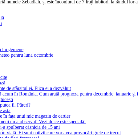
tă numele Zebadiah, și este înconjurat de 7 frați iubitori, la rândul lor a
ată
u
ii lui gemene
eteo pentru luna octombrie
cite
nză
 de sfârșitul ei. Fiica ei a dezvăluit
ă acum în România. Cum arată prognoza pentru decembrie, ianuarie și f
ghicești
putea fi. Păreri?
e asta
 în fața unui mic magazin de cartier
meni nu a observat! Vezi de ce este specială!
i-a spulberat căsnicia de 15 ani
 viață. Ei sunt nativii care vor avea provocări grele de trecut