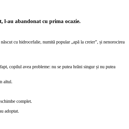
at, l-au abandonat cu prima ocazie.
născut cu hidrocefalie, numită popular „apă la creier”, și nenorocirea
 fapt, copilul avea probleme: nu se putea hrăni singur și nu putea
n altul.
se schimbe complet.
-au adoptat.