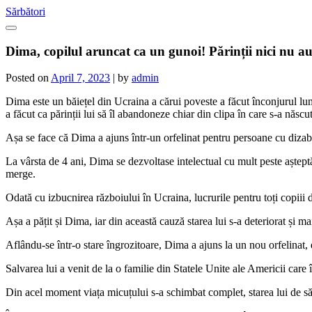
Skip
Sărbători
to
content
Dima, copilul aruncat ca un gunoi! Părinții nici nu au
Posted on
April 7, 2023
|
by
admin
Dima este un băiețel din Ucraina a cărui poveste a făcut înconjurul lu
a făcut ca părinții lui să îl abandoneze chiar din clipa în care s-a născut
Așa se face că Dima a ajuns într-un orfelinat pentru persoane cu dizabili
La vârsta de 4 ani, Dima se dezvoltase intelectual cu mult peste aștept
merge.
Odată cu izbucnirea războiului în Ucraina, lucrurile pentru toți copiii d
Așa a pățit și Dima, iar din această cauză starea lui s-a deteriorat și ma
Aflându-se într-o stare îngrozitoare, Dima a ajuns la un nou orfelinat,
Salvarea lui a venit de la o familie din Statele Unite ale Americii care î
Din acel moment viața micuțului s-a schimbat complet, starea lui de să