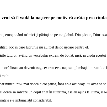
 vrut să îl vadă la naștere pe motiv că arăta prea ciud
mii, emoționând mămici și părinți de pe tot globul. Din păcate, Dima s-a 
.
tăți, loc în care lucrurile nu au fost deloc ușoare pentru el.
ările tuturor, având un vocabular extrem de bogat, însă, în ciuda acestui
in orfelinate au devenit tragice: erau evacuați sau plimbați dintr-un loc î
i mult.
 dar nimeni nu-i mai dădea nicio șansă, însă abia aici viața lui avea să 
și dorea să salveze un copil aflat în suferință, așa au ajuns la Dima, și l
nătate s-a îmbunătățit considerabil.