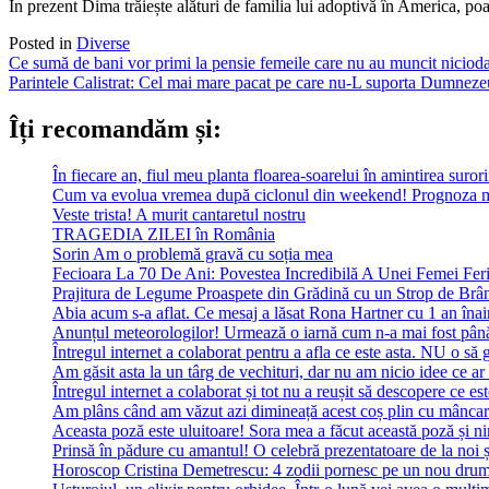
În prezent Dima trăiește alături de familia lui adoptivă în America, poar
Posted in
Diverse
Post
Ce sumă de bani vor primi la pensie femeile care nu au muncit niciod
Parintele Calistrat: Cel mai mare pacat pe care nu-L suporta Dumneze
navigation
Îți recomandăm și:
În fiecare an, fiul meu planta floarea-soarelui în amintirea suror
Cum va evolua vremea după ciclonul din weekend! Prognoza m
Veste trista! A murit cantaretul nostru
TRAGEDIA ZILEI în România
Sorin Am o problemă gravă cu soția mea
Fecioara La 70 De Ani: Povestea Incredibilă A Unei Femei Feri
Prajitura de Legume Proaspete din Grădină cu un Strop de Brâ
Abia acum s-a aflat. Ce mesaj a lăsat Rona Hartner cu 1 an înainte
Anunțul meteorologilor! Urmează o iarnă cum n-a mai fost pân
Întregul internet a colaborat pentru a afla ce este asta. NU o să 
Am găsit asta la un târg de vechituri, dar nu am nicio idee ce ar 
Întregul internet a colaborat și tot nu a reușit să descopere ce est
Am plâns când am văzut azi dimineață acest coș plin cu mâncare
Aceasta poză este uluitoare! Sora mea a făcut această poză și ni
Prinsă în pădure cu amantul! O celebră prezentatoare de la noi ș
Horoscop Cristina Demetrescu: 4 zodii pornesc pe un nou drum în