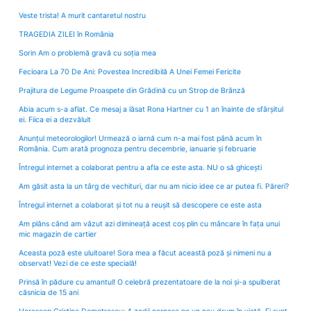
Veste trista! A murit cantaretul nostru
TRAGEDIA ZILEI în România
Sorin Am o problemă gravă cu soția mea
Fecioara La 70 De Ani: Povestea Incredibilă A Unei Femei Fericite
Prajitura de Legume Proaspete din Grădină cu un Strop de Brânză
Abia acum s-a aflat. Ce mesaj a lăsat Rona Hartner cu 1 an înainte de sfârșitul
ei. Fiica ei a dezvăluit
Anunțul meteorologilor! Urmează o iarnă cum n-a mai fost până acum în
România. Cum arată prognoza pentru decembrie, ianuarie și februarie
Întregul internet a colaborat pentru a afla ce este asta. NU o să ghicești
Am găsit asta la un târg de vechituri, dar nu am nicio idee ce ar putea fi. Păreri?
Întregul internet a colaborat și tot nu a reușit să descopere ce este asta
Am plâns când am văzut azi dimineață acest coș plin cu mâncare în fața unui
mic magazin de cartier
Aceasta poză este uluitoare! Sora mea a făcut această poză și nimeni nu a
observat! Vezi de ce este specială!
Prinsă în pădure cu amantul! O celebră prezentatoare de la noi și-a spulberat
căsnicia de 15 ani