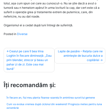
totul, așa cum spun cei care au cunoscut-o. Nu se știe dacă a avut o
tumoră sau n hematom apărut în urma loviturii la cap, dar cert este că a
suferit o operație grea și tratamente extrem de puternice, care, din
nefericire, nu au dat roade.
Organismul ei a cedat după luni întregi de suferință.
Posted in
Diverse
Post
Ceaiul pe care îl bea Irina
Lapte de pasăre – Reţeta care ne
Loghin în fiecare dimineață: „Dau
aminteşte de bucuria dulce a
navigation
prin blender, strecor și beau un
copilăriei
pahar zi de zi. Este cea mai
bună”
Îți recomandăm și:
În fiecare an, fiul meu planta floarea-soarelui în amintirea surorii lui gemene
Cum va evolua vremea după ciclonul din weekend! Prognoza meteo pentru luna
octombrie