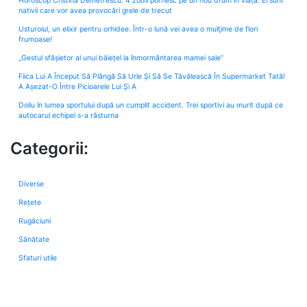
Horoscop Cristina Demetrescu: 4 zodii pornesc pe un nou drum în viață. Ei sunt
nativii care vor avea provocări grele de trecut
Usturoiul, un elixir pentru orhidee. Într-o lună vei avea o mulţime de flori
frumoase!
„Gestul sfâșietor al unui băiețel la înmormântarea mamei sale”
Fiica Lui A Început Să Plângă Să Urle Și Să Se Tăvălească În Supermarket Tatăl
A Așezat-O Între Picioarele Lui Și A
Doliu în lumea sportului după un cumplit accident. Trei sportivi au murit după ce
autocarul echipei s-a răsturna
Categorii:
Diverse
Rețete
Rugăciuni
Sănătate
Sfaturi utile