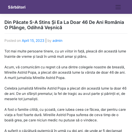
Skip
Sărbători
to
content
Din Păcate S-A Stins Și Ea La Doar 46 De Ani România
O Plânge, Odihnă Veșnică
Posted on
April 15, 2023
|
by
admin
Tot mai multe persoane tinere, cu un viitor in față, pleacă din această lume
înainte de vreme și lasă în urmă mult amar și plâns.
Acum, vă comunicăm cu regret că una dintre colegele noastre de breaslă,
Mireille Astrid Popa, a plecat din această lume la vârsta de doar 46 de ani.
A murit jurnalista Mireille Astrid Popa.
Celebra jurnalistă Mireille Astrid Popa a plecat din această lume la doar 46
de ani. De un sfârșit prematur, la fel de tragic au avut parte și părinții ei, de
meserie tot jurnaliști.
A fost o familie citită, cu școală, care iubea ceea ce făcea, dar pentru care
viața a fost foarte dură. Mireille Astrid Popa suferea de ceva timp de o
boală grea, pe care niciun medic nu putuse să o vindece.
A suferit o căzătură puternică în urmă cu doi ani, de unde ar fi declanșat