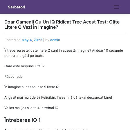
Skip
Sărbători
to
content
Doar Oamenii Cu Un IQ Ridicat Trec Acest Test: Câte
Litere Q Vezi În Imagine?
Posted on
May 4, 2023
|
by
admin
Întrebarea este: câte litere Q sunt în această imagine? Ai doar 10 secunde
pentru a le găsi pe toate.
Care este răspunsul tău?
Răspunsul:
În imagine sunt ascunse 9 litere Q!
Ai gasit mai mult de 5? Felicitări, înseamnă că te-ai descurcat bine!
Va las mai jos si alte 4 intrebari IQ
Întrebarea IQ 1