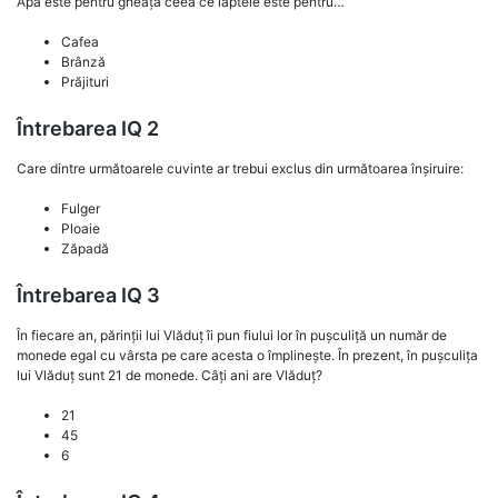
Apa este pentru gheață ceea ce laptele este pentru…
Cafea
Brânză
Prăjituri
Întrebarea IQ 2
Care dintre următoarele cuvinte ar trebui exclus din următoarea înșiruire:
Fulger
Ploaie
Zăpadă
Întrebarea IQ 3
În fiecare an, părinții lui Vlăduț îi pun fiului lor în pușculiță un număr de
monede egal cu vârsta pe care acesta o împlinește. În prezent, în pușculița
lui Vlăduț sunt 21 de monede. Câți ani are Vlăduț?
21
45
6