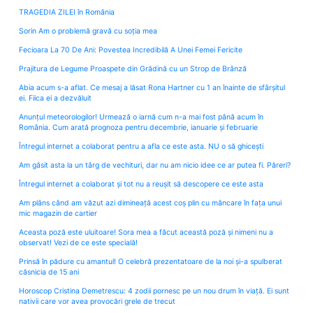
TRAGEDIA ZILEI în România
Sorin Am o problemă gravă cu soția mea
Fecioara La 70 De Ani: Povestea Incredibilă A Unei Femei Fericite
Prajitura de Legume Proaspete din Grădină cu un Strop de Brânză
Abia acum s-a aflat. Ce mesaj a lăsat Rona Hartner cu 1 an înainte de sfârșitul
ei. Fiica ei a dezvăluit
Anunțul meteorologilor! Urmează o iarnă cum n-a mai fost până acum în
România. Cum arată prognoza pentru decembrie, ianuarie și februarie
Întregul internet a colaborat pentru a afla ce este asta. NU o să ghicești
Am găsit asta la un târg de vechituri, dar nu am nicio idee ce ar putea fi. Păreri?
Întregul internet a colaborat și tot nu a reușit să descopere ce este asta
Am plâns când am văzut azi dimineață acest coș plin cu mâncare în fața unui
mic magazin de cartier
Aceasta poză este uluitoare! Sora mea a făcut această poză și nimeni nu a
observat! Vezi de ce este specială!
Prinsă în pădure cu amantul! O celebră prezentatoare de la noi și-a spulberat
căsnicia de 15 ani
Horoscop Cristina Demetrescu: 4 zodii pornesc pe un nou drum în viață. Ei sunt
nativii care vor avea provocări grele de trecut