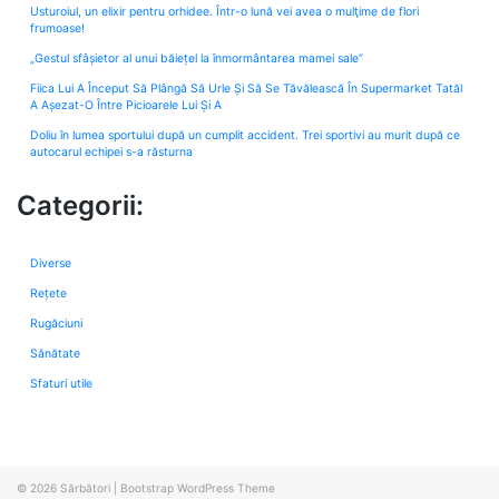
Usturoiul, un elixir pentru orhidee. Într-o lună vei avea o mulţime de flori
frumoase!
„Gestul sfâșietor al unui băiețel la înmormântarea mamei sale”
Fiica Lui A Început Să Plângă Să Urle Și Să Se Tăvălească În Supermarket Tatăl
A Așezat-O Între Picioarele Lui Și A
Doliu în lumea sportului după un cumplit accident. Trei sportivi au murit după ce
autocarul echipei s-a răsturna
Categorii:
Diverse
Rețete
Rugăciuni
Sănătate
Sfaturi utile
© 2026
Sărbători
|
Bootstrap WordPress Theme