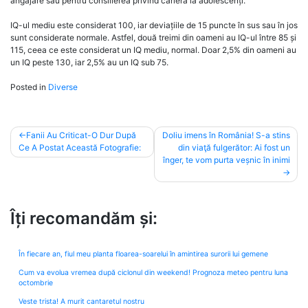
angajare sau pentru consilierea privind cariera la adolescenți.
IQ-ul mediu este considerat 100, iar deviațiile de 15 puncte în sus sau în jos
sunt considerate normale. Astfel, două treimi din oameni au IQ-ul între 85 și
115, ceea ce este considerat un IQ mediu, normal. Doar 2,5% din oameni au
un IQ peste 130, iar 2,5% au un IQ sub 75.
Posted in
Diverse
Post
Fanii Au Criticat-O Dur După
Doliu imens în România! S-a stins
Ce A Postat Această Fotografie:
din viaţă fulgerător: Ai fost un
navigation
înger, te vom purta veșnic în inimi
Îți recomandăm și:
În fiecare an, fiul meu planta floarea-soarelui în amintirea surorii lui gemene
Cum va evolua vremea după ciclonul din weekend! Prognoza meteo pentru luna
octombrie
Veste trista! A murit cantaretul nostru