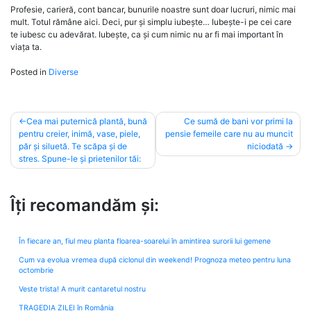
Profesie, carieră, cont bancar, bunurile noastre sunt doar lucruri, nimic mai
mult. Totul rămâne aici. Deci, pur și simplu iubește… Iubește-i pe cei care
te iubesc cu adevărat. Iubește, ca și cum nimic nu ar fi mai important în
viața ta.
Posted in
Diverse
Post
Cea mai puternică plantă, bună
Ce sumă de bani vor primi la
pentru creier, inimă, vase, piele,
pensie femeile care nu au muncit
navigation
păr și siluetă. Te scăpa și de
niciodată
stres. Spune-le și prietenilor tăi:
Îți recomandăm și:
În fiecare an, fiul meu planta floarea-soarelui în amintirea surorii lui gemene
Cum va evolua vremea după ciclonul din weekend! Prognoza meteo pentru luna
octombrie
Veste trista! A murit cantaretul nostru
TRAGEDIA ZILEI în România