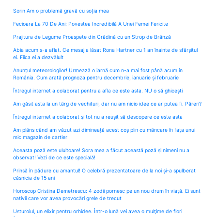
Sorin Am o problemă gravă cu soția mea
Fecioara La 70 De Ani: Povestea Incredibilă A Unei Femei Fericite
Prajitura de Legume Proaspete din Grădină cu un Strop de Brânză
Abia acum s-a aflat. Ce mesaj a lăsat Rona Hartner cu 1 an înainte de sfârșitul
ei. Fiica ei a dezvăluit
Anunțul meteorologilor! Urmează o iarnă cum n-a mai fost până acum în
România. Cum arată prognoza pentru decembrie, ianuarie și februarie
Întregul internet a colaborat pentru a afla ce este asta. NU o să ghicești
Am găsit asta la un târg de vechituri, dar nu am nicio idee ce ar putea fi. Păreri?
Întregul internet a colaborat și tot nu a reușit să descopere ce este asta
Am plâns când am văzut azi dimineață acest coș plin cu mâncare în fața unui
mic magazin de cartier
Aceasta poză este uluitoare! Sora mea a făcut această poză și nimeni nu a
observat! Vezi de ce este specială!
Prinsă în pădure cu amantul! O celebră prezentatoare de la noi și-a spulberat
căsnicia de 15 ani
Horoscop Cristina Demetrescu: 4 zodii pornesc pe un nou drum în viață. Ei sunt
nativii care vor avea provocări grele de trecut
Usturoiul, un elixir pentru orhidee. Într-o lună vei avea o mulţime de flori