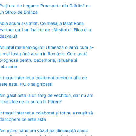
Prajitura de Legume Proaspete din Grădină cu
un Strop de Brânză
Abia acum s-a aflat. Ce mesaj a lăsat Rona
Hartner cu 1 an înainte de sfârșitul ei. Fiica ei a
dezvăluit
Anunțul meteorologilor! Urmează o iarnă cum n-
a mai fost până acum în România. Cum arată
prognoza pentru decembrie, ianuarie și
februarie
Întregul internet a colaborat pentru a afla ce
este asta. NU o să ghicești
Am găsit asta la un târg de vechituri, dar nu am
nicio idee ce ar putea fi. Păreri?
Întregul internet a colaborat și tot nu a reușit să
descopere ce este asta
Am plâns când am văzut azi dimineață acest