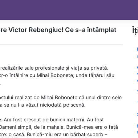
re Victor Rebengiuc! Ce s-a întâmplat
Î
ealizările sale profesionale și viața sa privată.
tr-o întâlnire cu Mihai Bobonete, unde tânărul său
.
stului realizat de Mihai Bobonete că unul dintre cele
a sa nu l-a văzut niciodată pe scenă.
e. Am fost crescut de bunicii materni. Au fost
 Oameni simpli, de la mahala. Bunică-mea era o fată
tre: o casă. Bunică-miu era un bărbat superb –