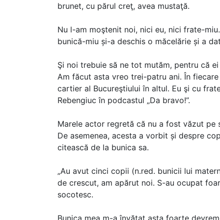
brunet, cu părul creţ, avea mustaţă.
Nu l-am moştenit noi, nici eu, nici frate-miu
bunică-miu și-a deschis o măcelărie și a dat
Şi noi trebuie să ne tot mutăm, pentru că ei 
Am făcut asta vreo trei-patru ani. În fieca
cartier al Bucureştiului în altul. Eu şi cu f
Rebengiuc în podcastul „Da bravo!”.
Marele actor regretă că nu a fost văzut pe
De asemenea, acesta a vorbit și despre copilă
citească de la bunica sa.
„Au avut cinci copii (n.red. bunicii lui mate
de crescut, am apărut noi. S-au ocupat foart
socotesc.
Bunica mea m-a învăţat asta foarte devrem