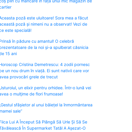
coș plin cu mâncare în fața unui mic magazin de
cartier
Aceasta poză este uluitoare! Sora mea a făcut
această poză și nimeni nu a observat! Vezi de
ce este specială!
Prinsă în pădure cu amantul! O celebră
prezentatoare de la noi și-a spulberat căsnicia
de 15 ani
Horoscop Cristina Demetrescu: 4 zodii pornesc
pe un nou drum în viață. Ei sunt nativii care vor
avea provocări grele de trecut
Usturoiul, un elixir pentru orhidee. Într-o lună vei
avea o mulţime de flori frumoase!
„Gestul sfâșietor al unui băiețel la înmormântarea
mamei sale”
Fiica Lui A Început Să Plângă Să Urle Și Să Se
Tăvălească În Supermarket Tatăl A Așezat-O