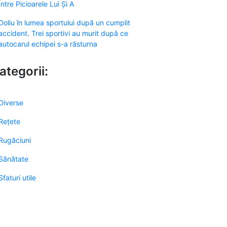
Între Picioarele Lui Și A
Doliu în lumea sportului după un cumplit
accident. Trei sportivi au murit după ce
autocarul echipei s-a răsturna
ategorii:
Diverse
Rețete
Rugăciuni
Sănătate
Sfaturi utile