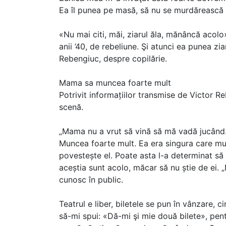
Ea îl punea pe masă, să nu se murdărească m
«Nu mai citi, măi, ziarul ăla, mănâncă acolo»
anii ’40, de rebeliune. Şi atunci ea punea ziar
Rebengiuc, despre copilărie.
Mama sa muncea foarte mult
Potrivit informațiilor transmise de Victor 
scenă.
„Mama nu a vrut să vină să mă vadă jucând. 
Muncea foarte mult. Ea era singura care mun
povestește el. Poate asta l-a determinat să
aceștia sunt acolo, măcar să nu știe de ei. 
cunosc în public.
Teatrul e liber, biletele se pun în vânzare, c
să-mi spui: «Dă-mi şi mie două bilete», pen