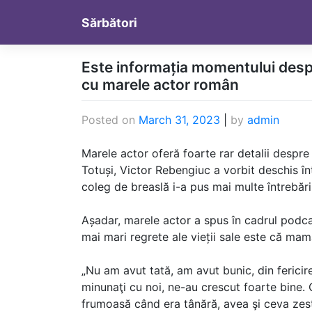
Skip
Sărbători
to
content
Este informația momentului desp
cu marele actor român
Posted on
March 31, 2023
|
by
admin
Marele actor oferă foarte rar detalii despre r
Totuși, Victor Rebengiuc a vorbit deschis în
coleg de breaslă i-a pus mai multe întrebări
Așadar, marele actor a spus în cadrul podca
mai mari regrete ale vieții sale este că mam
„Nu am avut tată, am avut bunic, din fericir
minunaţi cu noi, ne-au crescut foarte bine.
frumoasă când era tânără, avea şi ceva zes