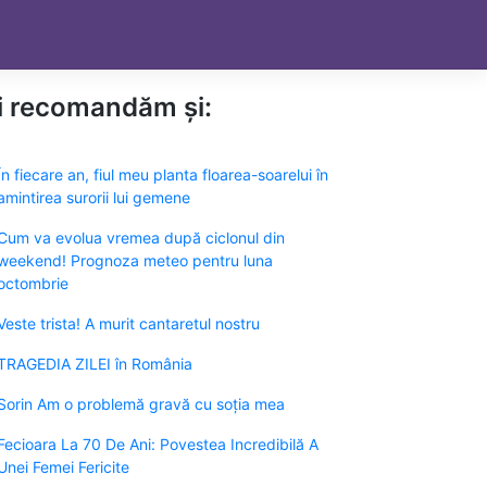
ți recomandăm și:
În fiecare an, fiul meu planta floarea-soarelui în
amintirea surorii lui gemene
Cum va evolua vremea după ciclonul din
weekend! Prognoza meteo pentru luna
octombrie
Veste trista! A murit cantaretul nostru
TRAGEDIA ZILEI în România
Sorin Am o problemă gravă cu soția mea
Fecioara La 70 De Ani: Povestea Incredibilă A
Unei Femei Fericite