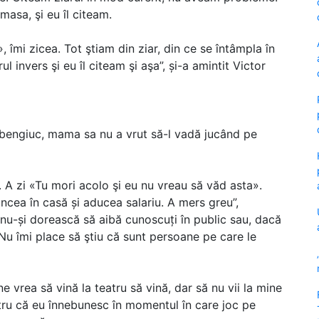
asa, şi eu îl citeam.
, îmi zicea. Tot ştiam din ziar, din ce se întâmpla în
ul invers şi eu îl citeam şi aşa”, și-a amintit Victor
Rebengiuc, mama sa nu a vrut să-l vadă jucând pe
A zi «Tu mori acolo şi eu nu vreau să văd asta».
cea în casă și aducea salariu. A mers greu”,
 nu-și dorească să aibă cunoscuți în public sau, dacă
„Nu îmi place să ştiu că sunt persoane pe care le
ine vrea să vină la teatru să vină, dar să nu vii la mine
tru că eu înnebunesc în momentul în care joc pe