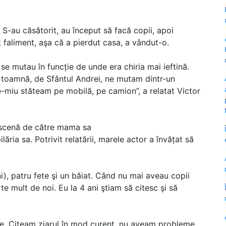
. S-au căsătorit, au început să facă copii, apoi
 faliment, aşa că a pierdut casa, a vândut-o.
se mutau în funcție de unde era chiria mai ieftină.
re toamnă, de Sfântul Andrei, ne mutam dintr-un
rate-miu stăteam pe mobilă, pe camion”, a relatat Victor
 scenă de către mama sa
ria sa. Potrivit relatării, marele actor a învățat să
rni), patru fete şi un băiat. Când nu mai aveau copii
e mult de noi. Eu la 4 ani ştiam să citesc şi să
e. Citeam ziarul în mod curent, nu aveam probleme.