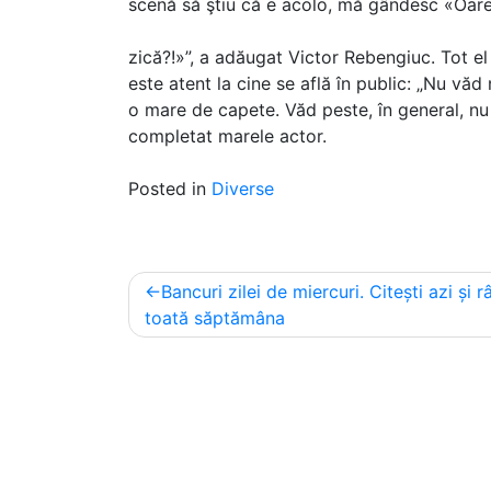
scenă să ştiu că e acolo, mă gândesc «Oar
zică?!»”, a adăugat Victor Rebengiuc. Tot el
este atent la cine se află în public: „Nu văd
o mare de capete. Văd peste, în general, nu 
completat marele actor.
Posted in
Diverse
Post
Bancuri zilei de miercuri. Citești azi și r
navigation
toată săptămâna