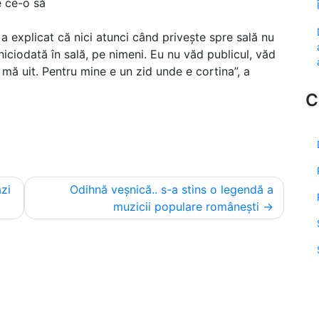
e ce-o să
 a explicat că nici atunci când privește spre sală nu
 niciodată în sală, pe nimeni. Eu nu văd publicul, văd
mă uit. Pentru mine e un zid unde e cortina”, a
C
âzi
Odihnă veșnică.. s-a stins o legendă a
muzicii populare românești