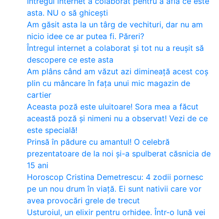
Întregul internet a colaborat pentru a afla ce este
asta. NU o să ghicești
Am găsit asta la un târg de vechituri, dar nu am
nicio idee ce ar putea fi. Păreri?
Întregul internet a colaborat și tot nu a reușit să
descopere ce este asta
Am plâns când am văzut azi dimineață acest coș
plin cu mâncare în fața unui mic magazin de
cartier
Aceasta poză este uluitoare! Sora mea a făcut
această poză și nimeni nu a observat! Vezi de ce
este specială!
Prinsă în pădure cu amantul! O celebră
prezentatoare de la noi și-a spulberat căsnicia de
15 ani
Horoscop Cristina Demetrescu: 4 zodii pornesc
pe un nou drum în viață. Ei sunt nativii care vor
avea provocări grele de trecut
Usturoiul, un elixir pentru orhidee. Într-o lună vei