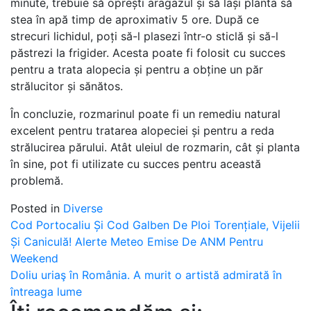
minute, trebuie să oprești aragazul și să lași planta să
stea în apă timp de aproximativ 5 ore. După ce
strecuri lichidul, poți să-l plasezi într-o sticlă și să-l
păstrezi la frigider. Acesta poate fi folosit cu succes
pentru a trata alopecia și pentru a obține un păr
strălucitor și sănătos.
În concluzie, rozmarinul poate fi un remediu natural
excelent pentru tratarea alopeciei și pentru a reda
strălucirea părului. Atât uleiul de rozmarin, cât și planta
în sine, pot fi utilizate cu succes pentru această
problemă.
Posted in
Diverse
Post
Cod Portocaliu Și Cod Galben De Ploi Torențiale, Vijelii
Și Caniculă! Alerte Meteo Emise De ANM Pentru
navigation
Weekend
Doliu uriaş în România. A murit o artistă admirată în
întreaga lume