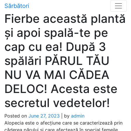
Skip
Sărbători
to
Fierbe această plantă
content
și apoi spală-te pe
cap cu ea! După 3
spălări PĂRUL TĂU
NU VA MAI CĂDEA
DELOC! Acesta este
secretul vedetelor!
Posted on
June 27, 2023
|
by
admin
Alopecia este o afecțiune care se caracterizează prin
căderea părului și care afectează în special femeile,