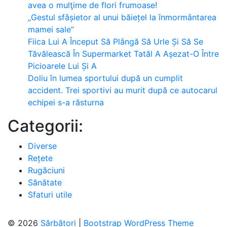
avea o mulţime de flori frumoase!
„Gestul sfâșietor al unui băiețel la înmormântarea
mamei sale”
Fiica Lui A Început Să Plângă Să Urle Și Să Se
Tăvălească În Supermarket Tatăl A Așezat-O Între
Picioarele Lui Și A
Doliu în lumea sportului după un cumplit
accident. Trei sportivi au murit după ce autocarul
echipei s-a răsturna
Categorii:
Diverse
Rețete
Rugăciuni
Sănătate
Sfaturi utile
© 2026
Sărbători
|
Bootstrap WordPress Theme