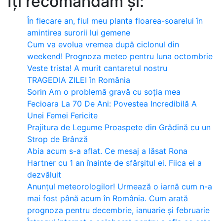
Îți recomandăm și:
În fiecare an, fiul meu planta floarea-soarelui în
amintirea surorii lui gemene
Cum va evolua vremea după ciclonul din
weekend! Prognoza meteo pentru luna octombrie
Veste trista! A murit cantaretul nostru
TRAGEDIA ZILEI în România
Sorin Am o problemă gravă cu soția mea
Fecioara La 70 De Ani: Povestea Incredibilă A
Unei Femei Fericite
Prajitura de Legume Proaspete din Grădină cu un
Strop de Brânză
Abia acum s-a aflat. Ce mesaj a lăsat Rona
Hartner cu 1 an înainte de sfârșitul ei. Fiica ei a
dezvăluit
Anunțul meteorologilor! Urmează o iarnă cum n-a
mai fost până acum în România. Cum arată
prognoza pentru decembrie, ianuarie și februarie