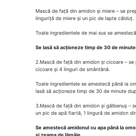
Mască de față din amidon și miere – se prepa
linguriță de miere și un pic de lapte călduț.
Toate ingredientele de mai sus se amestecă 
Se lasă să acționeze timp de 30 de minute
2.Mască de față din amidon și cicoare – se p
cicoare și 4 linguri de smântână.
Toate ingredientele se amestecă până la om
lasă să acționeze timp de 30 de minute dup
3.Mască de față din amidon și gălbenuș – s
un pic de apă fiartă, 1 lingură de amidon din
Se amestecă amidonul cu apa până la omog
și zeama de lămâie.