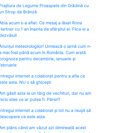
Prajitura de Legume Proaspete din Grădină cu
un Strop de Brânză
Abia acum s-a aflat. Ce mesaj a lăsat Rona
Hartner cu 1 an înainte de sfârșitul ei. Fiica ei a
dezvăluit
Anunțul meteorologilor! Urmează o iarnă cum n-
a mai fost până acum în România. Cum arată
prognoza pentru decembrie, ianuarie și
februarie
Întregul internet a colaborat pentru a afla ce
este asta. NU o să ghicești
Am găsit asta la un târg de vechituri, dar nu am
nicio idee ce ar putea fi. Păreri?
Întregul internet a colaborat și tot nu a reușit să
descopere ce este asta
Am plâns când am văzut azi dimineață acest