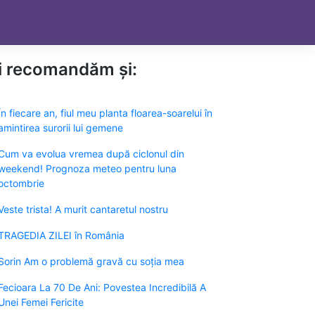
ți recomandăm și:
În fiecare an, fiul meu planta floarea-soarelui în
amintirea surorii lui gemene
Cum va evolua vremea după ciclonul din
weekend! Prognoza meteo pentru luna
octombrie
Veste trista! A murit cantaretul nostru
TRAGEDIA ZILEI în România
Sorin Am o problemă gravă cu soția mea
Fecioara La 70 De Ani: Povestea Incredibilă A
Unei Femei Fericite