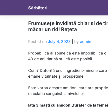
Skip
Sărbători
to
content
Frumusețe invidiată chiar și de tin
măcar un rid! Rețeta
Posted on
July 4, 2023
|
by
admin
Probabil că ai spune că este imposibil ca o
40 de ani dar să știi că este posibil.
Cum? Datorită unui ingredient-minune care f
emane vitalitate și prospețime.
Este vorba despre amidon, care are proprietăț
circulația sanguină la nivelul ei.
Iată 3 măști cu amidon „furate” de la femei