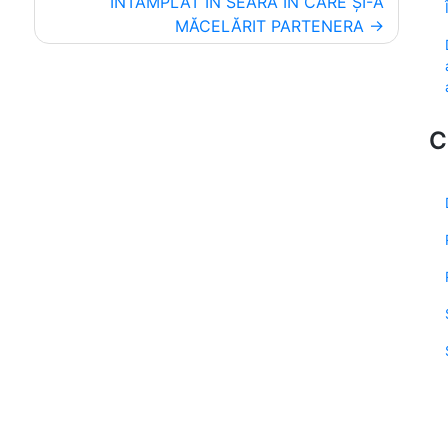
ÎNTÂMPLAT ÎN SEARA ÎN CARE ȘI-A
MĂCELĂRIT PARTENERA
C