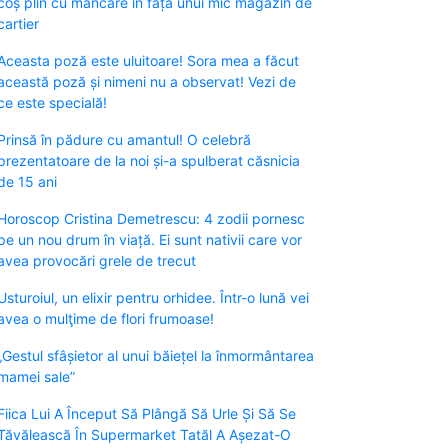
coș plin cu mâncare în fața unui mic magazin de
cartier
Aceasta poză este uluitoare! Sora mea a făcut
această poză și nimeni nu a observat! Vezi de
ce este specială!
Prinsă în pădure cu amantul! O celebră
prezentatoare de la noi și-a spulberat căsnicia
de 15 ani
Horoscop Cristina Demetrescu: 4 zodii pornesc
pe un nou drum în viață. Ei sunt nativii care vor
avea provocări grele de trecut
Usturoiul, un elixir pentru orhidee. Într-o lună vei
avea o mulţime de flori frumoase!
„Gestul sfâșietor al unui băiețel la înmormântarea
mamei sale”
Fiica Lui A Început Să Plângă Să Urle Și Să Se
Tăvălească În Supermarket Tatăl A Așezat-O