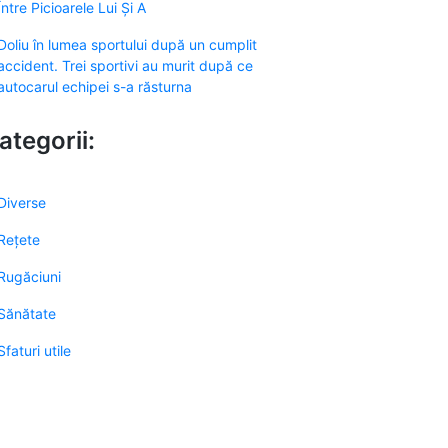
Între Picioarele Lui Și A
Doliu în lumea sportului după un cumplit
accident. Trei sportivi au murit după ce
autocarul echipei s-a răsturna
ategorii:
Diverse
Rețete
Rugăciuni
Sănătate
Sfaturi utile