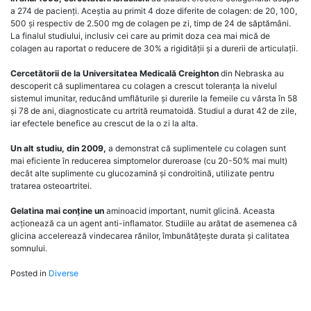
a 274 de pacienți. Aceștia au primit 4 doze diferite de colagen: de 20, 100,
500 și respectiv de 2.500 mg de colagen pe zi, timp de 24 de săptămâni.
La finalul studiului, inclusiv cei care au primit doza cea mai mică de
colagen au raportat o reducere de 30% a rigidității și a durerii de articulații.
Cercetătorii de la Universitatea Medicală Creighton
din Nebraska au
descoperit că suplimentarea cu colagen a crescut toleranța la nivelul
sistemul imunitar, reducând umflăturile și durerile la femeile cu vârsta în 58
și 78 de ani, diagnosticate cu artrită reumatoidă. Studiul a durat 42 de zile,
iar efectele benefice au crescut de la o zi la alta.
Un alt studiu, din 2009,
a demonstrat că suplimentele cu colagen sunt
mai eficiente în reducerea simptomelor dureroase (cu 20-50% mai mult)
decât alte suplimente cu glucozamină și condroitină, utilizate pentru
tratarea osteoartritei.
Gelatina mai conține un
aminoacid important, numit glicină. Aceasta
acționează ca un agent anti-inflamator. Studiile au arătat de asemenea că
glicina accelerează vindecarea rănilor, îmbunătățește durata și calitatea
somnului.
Posted in
Diverse