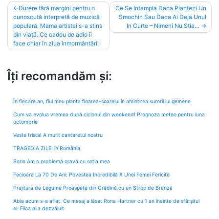
Post
Durere fără margini pentru o
Ce Se Intampla Daca Plantezi Un
cunoscută interpretă de muzică
Smochin Sau Daca Ai Deja Unul
navigation
populară. Mama artistei s-a stins
In Curte – Nimeni Nu Stia…
din viață. Ce cadou de adio îi
face chiar în ziua înmormântării
Îți recomandăm și:
În fiecare an, fiul meu planta floarea-soarelui în amintirea surorii lui gemene
Cum va evolua vremea după ciclonul din weekend! Prognoza meteo pentru luna
octombrie
Veste trista! A murit cantaretul nostru
TRAGEDIA ZILEI în România
Sorin Am o problemă gravă cu soția mea
Fecioara La 70 De Ani: Povestea Incredibilă A Unei Femei Fericite
Prajitura de Legume Proaspete din Grădină cu un Strop de Brânză
Abia acum s-a aflat. Ce mesaj a lăsat Rona Hartner cu 1 an înainte de sfârșitul
ei. Fiica ei a dezvăluit