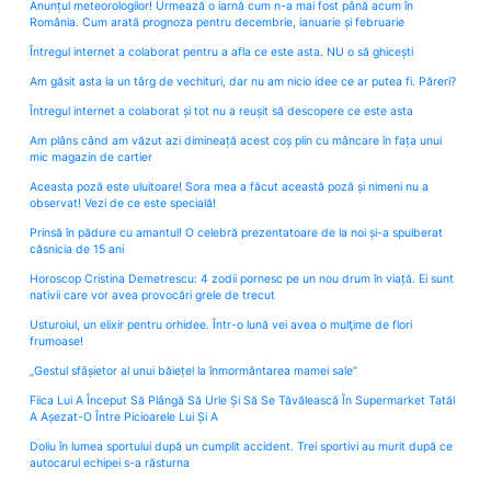
Anunțul meteorologilor! Urmează o iarnă cum n-a mai fost până acum în
România. Cum arată prognoza pentru decembrie, ianuarie și februarie
Întregul internet a colaborat pentru a afla ce este asta. NU o să ghicești
Am găsit asta la un târg de vechituri, dar nu am nicio idee ce ar putea fi. Păreri?
Întregul internet a colaborat și tot nu a reușit să descopere ce este asta
Am plâns când am văzut azi dimineață acest coș plin cu mâncare în fața unui
mic magazin de cartier
Aceasta poză este uluitoare! Sora mea a făcut această poză și nimeni nu a
observat! Vezi de ce este specială!
Prinsă în pădure cu amantul! O celebră prezentatoare de la noi și-a spulberat
căsnicia de 15 ani
Horoscop Cristina Demetrescu: 4 zodii pornesc pe un nou drum în viață. Ei sunt
nativii care vor avea provocări grele de trecut
Usturoiul, un elixir pentru orhidee. Într-o lună vei avea o mulţime de flori
frumoase!
„Gestul sfâșietor al unui băiețel la înmormântarea mamei sale”
Fiica Lui A Început Să Plângă Să Urle Și Să Se Tăvălească În Supermarket Tatăl
A Așezat-O Între Picioarele Lui Și A
Doliu în lumea sportului după un cumplit accident. Trei sportivi au murit după ce
autocarul echipei s-a răsturna