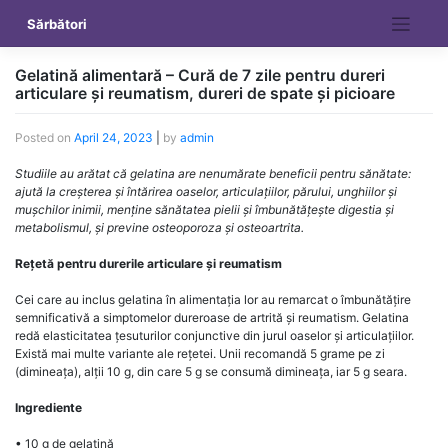
Skip
Sărbători
to
content
Gelatină alimentară – Cură de 7 zile pentru dureri
articulare și reumatism, dureri de spate și picioare
Posted on
April 24, 2023
|
by
admin
Studiile au arătat că gelatina are nenumărate beneficii pentru sănătate:
ajută la creșterea și întărirea oaselor, articulațiilor, părului, unghiilor și
mușchilor inimii, menține sănătatea pielii și îmbunătățește digestia și
metabolismul, și previne osteoporoza și osteoartrita.
Rețetă pentru durerile articulare și reumatism
Cei care au inclus gelatina în alimentația lor au remarcat o îmbunătățire
semnificativă a simptomelor dureroase de artrită și reumatism. Gelatina
redă elasticitatea țesuturilor conjunctive din jurul oaselor și articulațiilor.
Există mai multe variante ale rețetei. Unii recomandă 5 grame pe zi
(dimineața), alții 10 g, din care 5 g se consumă dimineața, iar 5 g seara.
Ingrediente
• 10 g de gelatină