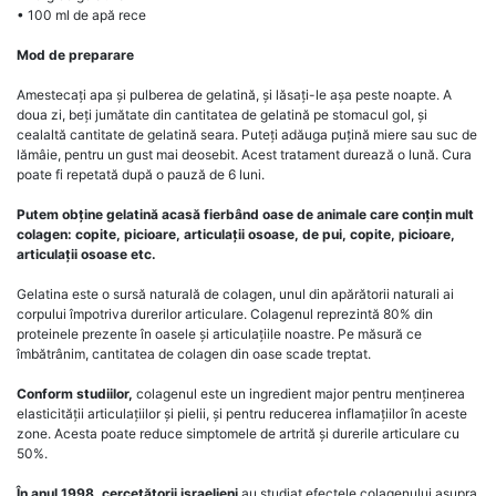
• 100 ml de apă rece
Mod de preparare
Amestecați apa și pulberea de gelatină, și lăsați-le așa peste noapte. A
doua zi, beți jumătate din cantitatea de gelatină pe stomacul gol, și
cealaltă cantitate de gelatină seara. Puteți adăuga puțină miere sau suc de
lămâie, pentru un gust mai deosebit. Acest tratament durează o lună. Cura
poate fi repetată după o pauză de 6 luni.
Putem obține gelatină acasă fierbând oase de animale care conțin mult
colagen: copite, picioare, articulații osoase, de pui, copite, picioare,
articulații osoase etc.
Gelatina este o sursă naturală de colagen, unul din apărătorii naturali ai
corpului împotriva durerilor articulare. Colagenul reprezintă 80% din
proteinele prezente în oasele și articulațiile noastre. Pe măsură ce
îmbătrânim, cantitatea de colagen din oase scade treptat.
Conform studiilor,
colagenul este un ingredient major pentru menținerea
elasticității articulațiilor și pielii, și pentru reducerea inflamațiilor în aceste
zone. Acesta poate reduce simptomele de artrită și durerile articulare cu
50%.
În anul 1998, cercetătorii israelieni
au studiat efectele colagenului asupra