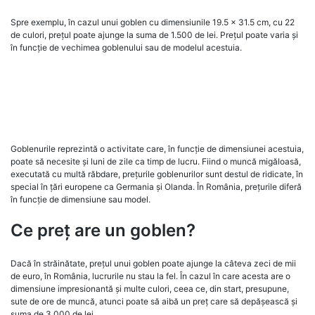
Spre exemplu, în cazul unui goblen cu dimensiunile 19.5 x 31.5 cm, cu 22
de culori, prețul poate ajunge la suma de 1.500 de lei. Prețul poate varia și
în funcție de vechimea goblenului sau de modelul acestuia.
Goblenurile reprezintă o activitate care, în funcție de dimensiunei acestuia,
poate să necesite și luni de zile ca timp de lucru. Fiind o muncă migăloasă,
executată cu multă răbdare, prețurile goblenurilor sunt destul de ridicate, în
special în țări europene ca Germania și Olanda. În România, prețurile diferă
în funcție de dimensiune sau model.
Ce preț are un goblen?
Dacă în străinătate, prețul unui goblen poate ajunge la câteva zeci de mii
de euro, în România, lucrurile nu stau la fel. În cazul în care acesta are o
dimensiune impresionantă și multe culori, ceea ce, din start, presupune,
sute de ore de muncă, atunci poate să aibă un preț care să depășească și
suma de 3.000 de lei.