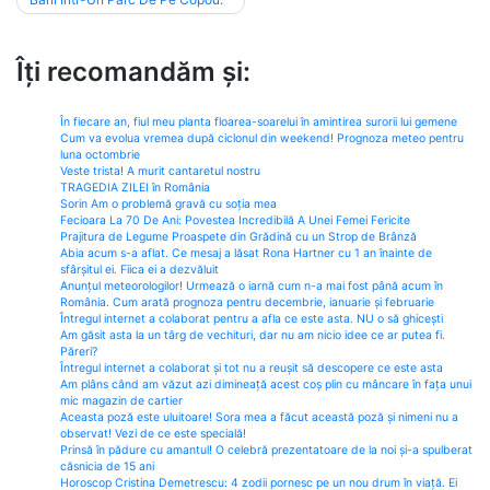
Îți recomandăm și:
În fiecare an, fiul meu planta floarea-soarelui în amintirea surorii lui gemene
Cum va evolua vremea după ciclonul din weekend! Prognoza meteo pentru
luna octombrie
Veste trista! A murit cantaretul nostru
TRAGEDIA ZILEI în România
Sorin Am o problemă gravă cu soția mea
Fecioara La 70 De Ani: Povestea Incredibilă A Unei Femei Fericite
Prajitura de Legume Proaspete din Grădină cu un Strop de Brânză
Abia acum s-a aflat. Ce mesaj a lăsat Rona Hartner cu 1 an înainte de
sfârșitul ei. Fiica ei a dezvăluit
Anunțul meteorologilor! Urmează o iarnă cum n-a mai fost până acum în
România. Cum arată prognoza pentru decembrie, ianuarie și februarie
Întregul internet a colaborat pentru a afla ce este asta. NU o să ghicești
Am găsit asta la un târg de vechituri, dar nu am nicio idee ce ar putea fi.
Păreri?
Întregul internet a colaborat și tot nu a reușit să descopere ce este asta
Am plâns când am văzut azi dimineață acest coș plin cu mâncare în fața unui
mic magazin de cartier
Aceasta poză este uluitoare! Sora mea a făcut această poză și nimeni nu a
observat! Vezi de ce este specială!
Prinsă în pădure cu amantul! O celebră prezentatoare de la noi și-a spulberat
căsnicia de 15 ani
Horoscop Cristina Demetrescu: 4 zodii pornesc pe un nou drum în viață. Ei