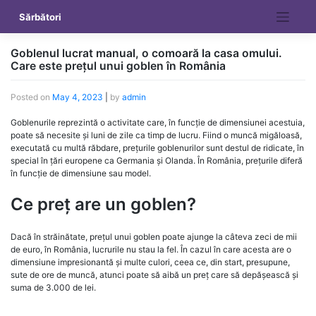
Skip
Sărbători
to
content
Goblenul lucrat manual, o comoară la casa omului.
Care este prețul unui goblen în România
Posted on
May 4, 2023
|
by
admin
Goblenurile reprezintă o activitate care, în funcție de dimensiunei acestuia,
poate să necesite și luni de zile ca timp de lucru. Fiind o muncă migăloasă,
executată cu multă răbdare, prețurile goblenurilor sunt destul de ridicate, în
special în țări europene ca Germania și Olanda. În România, prețurile diferă
în funcție de dimensiune sau model.
Ce preț are un goblen?
Dacă în străinătate, prețul unui goblen poate ajunge la câteva zeci de mii
de euro, în România, lucrurile nu stau la fel. În cazul în care acesta are o
dimensiune impresionantă și multe culori, ceea ce, din start, presupune,
sute de ore de muncă, atunci poate să aibă un preț care să depășească și
suma de 3.000 de lei.