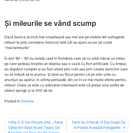
Și mileurile se vând scump
Dacă bunica ta încă mai croşetează sau mai are pe mobila din sufragerie
mileuri te poţi considera norocos! Iată cât au ajuns acum să coste
“macrameurile”
În anii ’80 – ’90 nu există casă în România care să nu aibă măcar un mileu
pe care şedeau liniştite un bibelou sau o vază cu flori artificiale. Cu timpul,
au dispărut complet şi au fost uitate prin cutii sau prin casele bunicilor care
nu se îndură să le arunce. Şi bine au făcut pentru că pe site-urile cu
anunţuri au apărut, în ultima perioadă, din ce în ce mai multe oferte pentru
mileuri. Ceea ce este cu adevărat interesant este că preţul unui astfel de
obiect ajunge și la 400 de lei.
Posted in
Diverse
Post
Era O Zi Ca Oricare Alta… Pana
Fanii Au Criticat-O Dur După Ce
Când Am Găsit Acest Teanc De
A Postat Această Fotografie:
navigation
Bani Intr-Un Parc De Pe Copou.