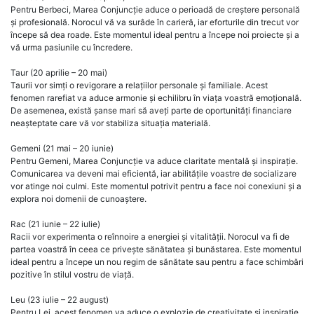
Pentru Berbeci, Marea Conjuncție aduce o perioadă de creștere personală
și profesională. Norocul vă va surâde în carieră, iar eforturile din trecut vor
începe să dea roade. Este momentul ideal pentru a începe noi proiecte și a
vă urma pasiunile cu încredere.
Taur (20 aprilie – 20 mai)
Taurii vor simți o revigorare a relațiilor personale și familiale. Acest
fenomen rarefiat va aduce armonie și echilibru în viața voastră emoțională.
De asemenea, există șanse mari să aveți parte de oportunități financiare
neașteptate care vă vor stabiliza situația materială.
Gemeni (21 mai – 20 iunie)
Pentru Gemeni, Marea Conjuncție va aduce claritate mentală și inspirație.
Comunicarea va deveni mai eficientă, iar abilitățile voastre de socializare
vor atinge noi culmi. Este momentul potrivit pentru a face noi conexiuni și a
explora noi domenii de cunoaștere.
Rac (21 iunie – 22 iulie)
Racii vor experimenta o reînnoire a energiei și vitalității. Norocul va fi de
partea voastră în ceea ce privește sănătatea și bunăstarea. Este momentul
ideal pentru a începe un nou regim de sănătate sau pentru a face schimbări
pozitive în stilul vostru de viață.
Leu (23 iulie – 22 august)
Pentru Lei, acest fenomen va aduce o explozie de creativitate și inspirație