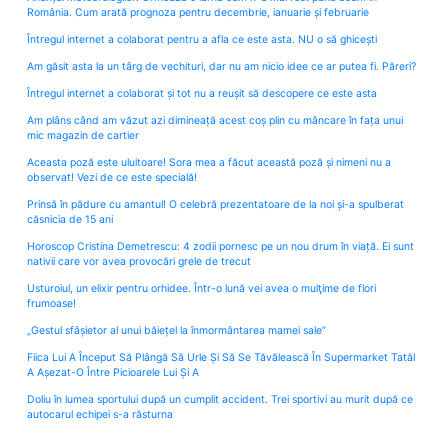
România. Cum arată prognoza pentru decembrie, ianuarie și februarie
Întregul internet a colaborat pentru a afla ce este asta. NU o să ghicești
Am găsit asta la un târg de vechituri, dar nu am nicio idee ce ar putea fi. Păreri?
Întregul internet a colaborat și tot nu a reușit să descopere ce este asta
Am plâns când am văzut azi dimineață acest coș plin cu mâncare în fața unui
mic magazin de cartier
Aceasta poză este uluitoare! Sora mea a făcut această poză și nimeni nu a
observat! Vezi de ce este specială!
Prinsă în pădure cu amantul! O celebră prezentatoare de la noi și-a spulberat
căsnicia de 15 ani
Horoscop Cristina Demetrescu: 4 zodii pornesc pe un nou drum în viață. Ei sunt
nativii care vor avea provocări grele de trecut
Usturoiul, un elixir pentru orhidee. Într-o lună vei avea o mulţime de flori
frumoase!
„Gestul sfâșietor al unui băiețel la înmormântarea mamei sale”
Fiica Lui A Început Să Plângă Să Urle Și Să Se Tăvălească În Supermarket Tatăl
A Așezat-O Între Picioarele Lui Și A
Doliu în lumea sportului după un cumplit accident. Trei sportivi au murit după ce
autocarul echipei s-a răsturna