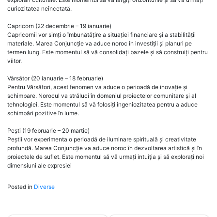
curiozitatea neîncetată.
Capricorn (22 decembrie – 19 ianuarie)
Capricornii vor simți o îmbunătățire a situației financiare și a stabilității
materiale. Marea Conjuncție va aduce noroc în investiții și planuri pe
termen lung. Este momentul să vă consolidați bazele și să construiți pentru
viitor.
Vărsător (20 ianuarie – 18 februarie)
Pentru Vărsători, acest fenomen va aduce o perioadă de inovație și
schimbare. Norocul va străluci în domeniul proiectelor comunitare și al
tehnologiei. Este momentul să vă folosiți ingeniozitatea pentru a aduce
schimbări pozitive în lume.
Pești (19 februarie – 20 martie)
Peștii vor experimenta o perioadă de iluminare spirituală și creativitate
profundă. Marea Conjuncție va aduce noroc în dezvoltarea artistică și în
proiectele de suflet. Este momentul să vă urmați intuiția și să explorați noi
dimensiuni ale expresiei
Posted in
Diverse