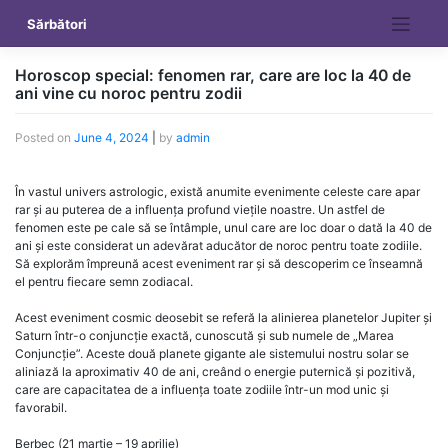
Skip
Sărbători
to
content
Horoscop special: fenomen rar, care are loc la 40 de
ani vine cu noroc pentru zodii
Posted on
June 4, 2024
|
by
admin
În vastul univers astrologic, există anumite evenimente celeste care apar
rar și au puterea de a influența profund viețile noastre. Un astfel de
fenomen este pe cale să se întâmple, unul care are loc doar o dată la 40 de
ani și este considerat un adevărat aducător de noroc pentru toate zodiile.
Să explorăm împreună acest eveniment rar și să descoperim ce înseamnă
el pentru fiecare semn zodiacal.
Acest eveniment cosmic deosebit se referă la alinierea planetelor Jupiter și
Saturn într-o conjuncție exactă, cunoscută și sub numele de „Marea
Conjuncție”. Aceste două planete gigante ale sistemului nostru solar se
aliniază la aproximativ 40 de ani, creând o energie puternică și pozitivă,
care are capacitatea de a influența toate zodiile într-un mod unic și
favorabil.
Berbec (21 martie – 19 aprilie)