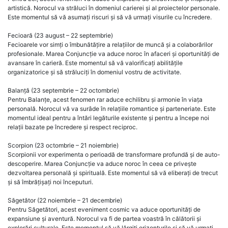
artistică. Norocul va străluci în domeniul carierei și al proiectelor personale.
Este momentul să vă asumați riscuri și să vă urmați visurile cu încredere.
Fecioară (23 august – 22 septembrie)
Fecioarele vor simți o îmbunătățire a relațiilor de muncă și a colaborărilor
profesionale. Marea Conjuncție va aduce noroc în afaceri și oportunități de
avansare în carieră. Este momentul să vă valorificați abilitățile
organizatorice și să străluciți în domeniul vostru de activitate.
Balanță (23 septembrie – 22 octombrie)
Pentru Balanțe, acest fenomen rar aduce echilibru și armonie în viața
personală. Norocul vă va surâde în relațiile romantice și parteneriate. Este
momentul ideal pentru a întări legăturile existente și pentru a începe noi
relații bazate pe încredere și respect reciproc.
Scorpion (23 octombrie – 21 noiembrie)
Scorpionii vor experimenta o perioadă de transformare profundă și de auto-
descoperire. Marea Conjuncție va aduce noroc în ceea ce privește
dezvoltarea personală și spirituală. Este momentul să vă eliberați de trecut
și să îmbrățișați noi începuturi.
Săgetător (22 noiembrie – 21 decembrie)
Pentru Săgetători, acest eveniment cosmic va aduce oportunități de
expansiune și aventură. Norocul va fi de partea voastră în călătorii și
explorări culturale. Este momentul să vă lărgiți orizonturile și să vă urmați