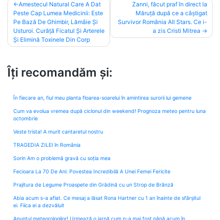
Post
Amestecul Natural Care A Dat
Zanni, făcut praf în direct la
Peste Cap Lumea Medicinii: Este
Măruță după ce a câștigat
navigation
Pe Bază De Ghimbir, Lămâie Și
Survivor România All Stars. Ce i-
Usturoi. Curăță Ficatul Și Arterele
a zis Cristi Mitrea
Și Elimină Toxinele Din Corp
Îți recomandăm și:
În fiecare an, fiul meu planta floarea-soarelui în amintirea surorii lui gemene
Cum va evolua vremea după ciclonul din weekend! Prognoza meteo pentru luna
octombrie
Veste trista! A murit cantaretul nostru
TRAGEDIA ZILEI în România
Sorin Am o problemă gravă cu soția mea
Fecioara La 70 De Ani: Povestea Incredibilă A Unei Femei Fericite
Prajitura de Legume Proaspete din Grădină cu un Strop de Brânză
Abia acum s-a aflat. Ce mesaj a lăsat Rona Hartner cu 1 an înainte de sfârșitul
ei. Fiica ei a dezvăluit
Anunțul meteorologilor! Urmează o iarnă cum n-a mai fost până acum în