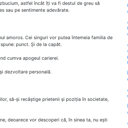
bucium, astfel încât îți va fi destul de greu să
teres sau pe sentimente adevărate.
nul amoros. Cei singuri vor putea întemeia familia de
a spune: punct. Și de la capăt.
ând cumva apogeul carierei.
 și dezvoltare personală.
r, să-și recâștige prietenii și poziția în societate,
ne, deoarece vor descoperi că, în sinea ta, nu ești