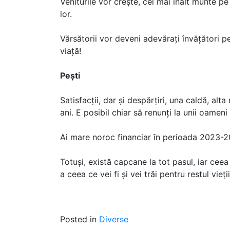
Veniturile vor crește, cel mai înalt munte pe
lor.
Vărsătorii vor deveni adevărați învățători p
viață!
Pești
Satisfacții, dar și despărțiri, una caldă, al
ani. E posibil chiar să renunți la unii oamen
Ai mare noroc financiar în perioada 2023-202
Totuși, există capcane la tot pasul, iar ceea
a ceea ce vei fi și vei trăi pentru restul vieții
Posted in
Diverse