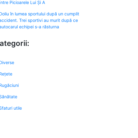
Între Picioarele Lui Și A
Doliu în lumea sportului după un cumplit
accident. Trei sportivi au murit după ce
autocarul echipei s-a răsturna
ategorii:
Diverse
Rețete
Rugăciuni
Sănătate
Sfaturi utile