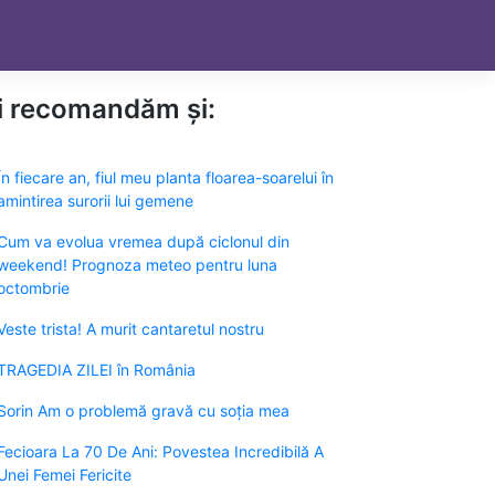
ți recomandăm și:
În fiecare an, fiul meu planta floarea-soarelui în
amintirea surorii lui gemene
Cum va evolua vremea după ciclonul din
weekend! Prognoza meteo pentru luna
octombrie
Veste trista! A murit cantaretul nostru
TRAGEDIA ZILEI în România
Sorin Am o problemă gravă cu soția mea
Fecioara La 70 De Ani: Povestea Incredibilă A
Unei Femei Fericite