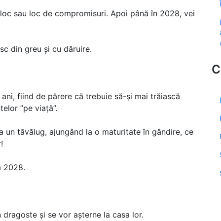
jloc sau loc de compromisuri. Apoi până în 2028, vei
sc din greu și cu dăruire.
C
 ani, fiind de părere că trebuie să-și mai trăiască
elor ”pe viață”.
ca un tăvălug, ajungând la o maturitate în gândire, ce
!
ă 2028.
 dragoste și se vor așterne la casa lor.