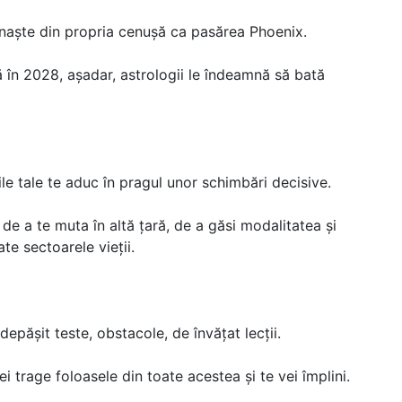
renaște din propria cenușă ca pasărea Phoenix.
ă în 2028, așadar, astrologii le îndeamnă să bată
rile tale te aduc în pragul unor schimbări decisive.
e a te muta în altă țară, de a găsi modalitatea și
ate sectoarele vieții.
depășit teste, obstacole, de învățat lecții.
i trage foloasele din toate acestea și te vei împlini.