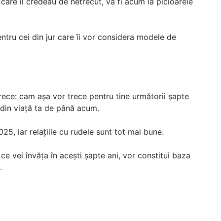
 care îl credeau de netrecut, va fi acum la picioarele
entru cei din jur care îi vor considera modele de
ta rece: cam așa vor trece pentru tine următorii șapte
i din viață ta de până acum.
5, iar relațiile cu rudele sunt tot mai bune.
 ce vei învăța în acești șapte ani, vor constitui baza
.