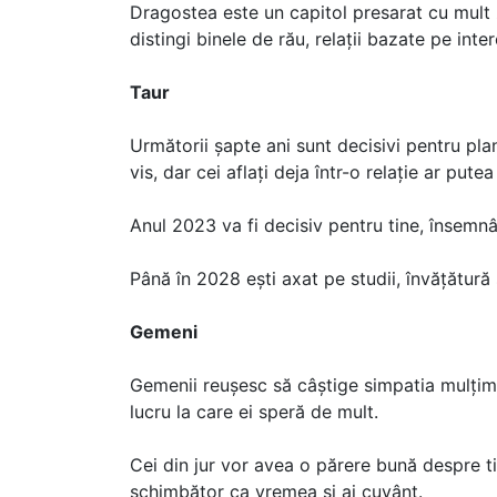
Dragostea este un capitol presarat cu mult z
distingi binele de rău, relații bazate pe in
Taur
Următorii șapte ani sunt decisivi pentru pla
vis, dar cei aflați deja într-o relație ar pute
Anul 2023 va fi decisiv pentru tine, însemn
Până în 2028 ești axat pe studii, învățătură
Gemeni
Gemenii reușesc să câștige simpatia mulțimilo
lucru la care ei speră de mult.
Cei din jur vor avea o părere bună despre ti
schimbător ca vremea și ai cuvânt.