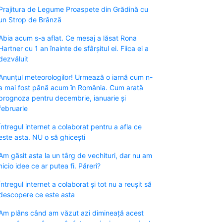
Prajitura de Legume Proaspete din Grădină cu
un Strop de Brânză
Abia acum s-a aflat. Ce mesaj a lăsat Rona
Hartner cu 1 an înainte de sfârșitul ei. Fiica ei a
dezvăluit
Anunțul meteorologilor! Urmează o iarnă cum n-
a mai fost până acum în România. Cum arată
prognoza pentru decembrie, ianuarie și
februarie
Întregul internet a colaborat pentru a afla ce
este asta. NU o să ghicești
Am găsit asta la un târg de vechituri, dar nu am
nicio idee ce ar putea fi. Păreri?
Întregul internet a colaborat și tot nu a reușit să
descopere ce este asta
Am plâns când am văzut azi dimineață acest