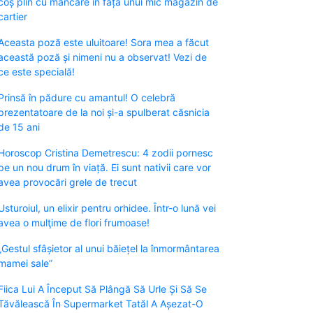
coș plin cu mâncare în fața unui mic magazin de
cartier
Aceasta poză este uluitoare! Sora mea a făcut
această poză și nimeni nu a observat! Vezi de
ce este specială!
Prinsă în pădure cu amantul! O celebră
prezentatoare de la noi și-a spulberat căsnicia
de 15 ani
Horoscop Cristina Demetrescu: 4 zodii pornesc
pe un nou drum în viață. Ei sunt nativii care vor
avea provocări grele de trecut
Usturoiul, un elixir pentru orhidee. Într-o lună vei
avea o mulţime de flori frumoase!
„Gestul sfâșietor al unui băiețel la înmormântarea
mamei sale”
Fiica Lui A Început Să Plângă Să Urle Și Să Se
Tăvălească În Supermarket Tatăl A Așezat-O