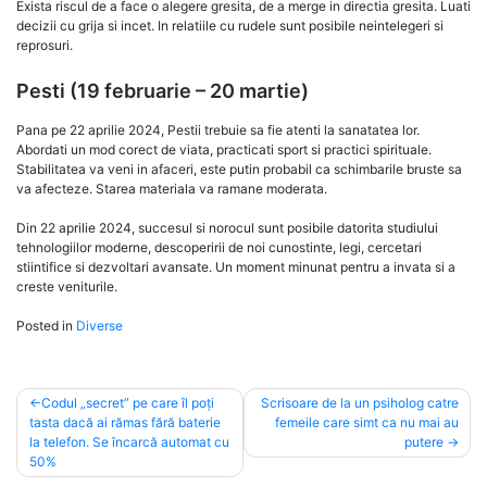
Exista riscul de a face o alegere gresita, de a merge in directia gresita. Luati
decizii cu grija si incet. In relatiile cu rudele sunt posibile neintelegeri si
reprosuri.
Pesti (19 februarie – 20 martie)
Pana pe 22 aprilie 2024, Pestii trebuie sa fie atenti la sanatatea lor.
Abordati un mod corect de viata, practicati sport si practici spirituale.
Stabilitatea va veni in afaceri, este putin probabil ca schimbarile bruste sa
va afecteze. Starea materiala va ramane moderata.
Din 22 aprilie 2024, succesul si norocul sunt posibile datorita studiului
tehnologiilor moderne, descoperirii de noi cunostinte, legi, cercetari
stiintifice si dezvoltari avansate. Un moment minunat pentru a invata si a
creste veniturile.
Posted in
Diverse
Post
Codul „secret” pe care îl poți
Scrisoare de la un psiholog catre
tasta dacă ai rămas fără baterie
femeile care simt ca nu mai au
navigation
la telefon. Se încarcă automat cu
putere
50%