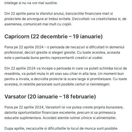
intelege si nu va vor mai sustine.
Din 22 aprilie pana la sfarsitul anului, tranzactiile financiare mari si
proiectele de anvergura ar trebui evitate. Dezvoltati-va creativitatea si, de
asemenea, comunicati mai mult cu copiii.
Capricorn (22 decembrie – 19 ianuarie)
Pana pe 22 aprilie 2024 – o perioada de necazuri si dificultati in domeniul
profesional, decizii gresite si alegeri gresite. Cu toate acestea, aceasta
este o perioada buna pentru reprezentantii creativi ai zodiei.
Din 22 aprilie 2024 va incepe o perioada in care va puteti schimba locul de
resedinta, va puteti muta in alt oras sau chiar in alta tara. Un moment bun
pentru a invata, a dezvolta proiecte la scara larga si promitatoare. Cu toate
acestea, in relatiile personale sunt posibile certuri si neintelegeri.
Varsator (20 ianuarie – 18 februarie)
Pana pe 22 aprilie 2024, Varsatorii isi vor putea creste propria bunastare,
datorita oportunitatilor financiare excelente, precum si sa primeasca
educatie suplimentara. Acordati atentie rutinei zilnice si alimentatiei.
Dupa aprilie, necazurile si dificultatile la locul de munca sunt posibile.