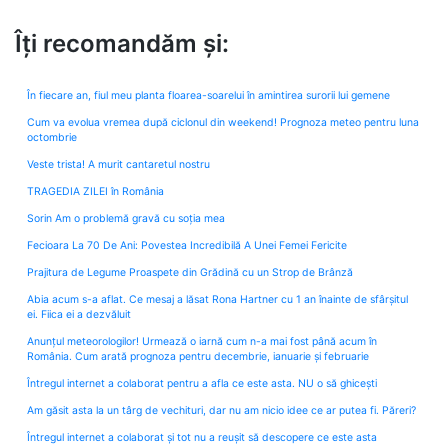
Îți recomandăm și:
În fiecare an, fiul meu planta floarea-soarelui în amintirea surorii lui gemene
Cum va evolua vremea după ciclonul din weekend! Prognoza meteo pentru luna
octombrie
Veste trista! A murit cantaretul nostru
TRAGEDIA ZILEI în România
Sorin Am o problemă gravă cu soția mea
Fecioara La 70 De Ani: Povestea Incredibilă A Unei Femei Fericite
Prajitura de Legume Proaspete din Grădină cu un Strop de Brânză
Abia acum s-a aflat. Ce mesaj a lăsat Rona Hartner cu 1 an înainte de sfârșitul
ei. Fiica ei a dezvăluit
Anunțul meteorologilor! Urmează o iarnă cum n-a mai fost până acum în
România. Cum arată prognoza pentru decembrie, ianuarie și februarie
Întregul internet a colaborat pentru a afla ce este asta. NU o să ghicești
Am găsit asta la un târg de vechituri, dar nu am nicio idee ce ar putea fi. Păreri?
Întregul internet a colaborat și tot nu a reușit să descopere ce este asta