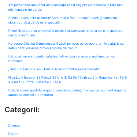
Am plâns când am văzut azi dimineață acest coș plin cu mâncare în fața unui
mic magazin de cartier
Aceasta poză este uluitoare! Sora mea a făcut această poză și nimeni nu a
observat! Vezi de ce este specială!
Prinsă în pădure cu amantul! O celebră prezentatoare de la noi și-a spulberat
căsnicia de 15 ani
Horoscop Cristina Demetrescu: 4 zodii pornesc pe un nou drum în viață. Ei sunt
nativii care vor avea provocări grele de trecut
Usturoiul, un elixir pentru orhidee. Într-o lună vei avea o mulţime de flori
frumoase!
„Gestul sfâșietor al unui băiețel la înmormântarea mamei sale”
Fiica Lui A Început Să Plângă Să Urle Și Să Se Tăvălească În Supermarket Tatăl
A Așezat-O Între Picioarele Lui Și A
Doliu în lumea sportului după un cumplit accident. Trei sportivi au murit după ce
autocarul echipei s-a răsturna
Categorii:
Diverse
Rețete