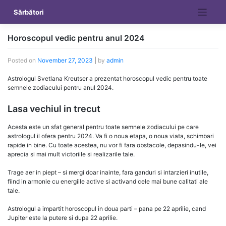
Skip
Sărbători
to
content
Horoscopul vedic pentru anul 2024
Posted on
November 27, 2023
|
by
admin
Astrologul Svetlana Kreutser a prezentat horoscopul vedic pentru toate
semnele zodiacului pentru anul 2024.
Lasa vechiul in trecut
Acesta este un sfat general pentru toate semnele zodiacului pe care
astrologul il ofera pentru 2024. Va fi o noua etapa, o noua viata, schimbari
rapide in bine. Cu toate acestea, nu vor fi fara obstacole, depasindu-le, vei
aprecia si mai mult victoriile si realizarile tale.
Trage aer in piept – si mergi doar inainte, fara ganduri si intarzieri inutile,
fiind in armonie cu energiile active si activand cele mai bune calitati ale
tale.
Astrologul a impartit horoscopul in doua parti – pana pe 22 aprilie, cand
Jupiter este la putere si dupa 22 aprilie.