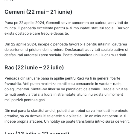
Gemeni (22 mai – 21 iunie)
Pana pe 22 aprilie 2024, Gemenii se vor concentra pe cariera, activitati de
munca. O perioada excelenta pentru a-ti imbunatati statutul social. Dar vor
exista obstacole care trebuie depasite.
Din 22 aprilie 2024, incepe o perioada favorabila pentru intalniri, cautarea
de parteneri si prieteni de incredere. Desfasurati activitati sociale active si
desfasurati autorealizarea sociala. Poate dobandirea unui lucru mult dorit.
Rac (22 iunie – 22 iulie)
Perioada din ianuarie pana in aprilie pentru Raci va fi in general foarte
favorabila. Veti putea maximiza relatiile cu persoanele in varsta – rude,
colegi, mentori. Simtiti-va liber sa va planificati calatoriile . Daca ai vrut sa
te muti pentru a trai si a lucra in strainatate, atunci nu exista un moment
mai potrivit pentru a gasi.
Din mai pana la sfarsitul anului, puteti si ar trebui sa va implicati in proiecte
creative, sa va dezvaluiti talentele si abilitatile. Un an minunat pentru a-ti
incepe propria afacere. Un hobby se poate transforma intr-o sursa de venit.
Leu (23 iulie – 22 august)