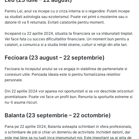
Pentru Lei, anul va incepe cu o criza interna si o regandire. Puteti incepe
sa studiati astrologia sau ezoterismul. Poate vei primi o mostenire sau o
datorie iti va fi returnata. Evitati calatoriile pentru moment.
Incepand cu 22 aprilie 2024, situatia ta financiara se va imbunatati treptat.
Vei face fata cu succes dificultatilor financiare. Un moment bun pentru a
calatori, a comunica si a studia limbi straine, culturi si religii din alte tari.
Fecioara (23 august – 22 septembrie)
Fecioara la inceputul anului se va angaja in stabilirea de parteneriate si
conexiuni utile. Perioada ideala este si pentru formalizarea relatiilor
personale.
Din 22 aprilie 2024 vor aparea noi oportunitati si se vor deschide orizonturi
promitatoare. Poate vei face un profit bun. Renunta la sporturile extreme si
nu-ti asuma riscuri.
Balanta (23 septembrie – 22 octombrie)
Pana pe 22 aprilie 2024, Balanta asteapta schimbari in sfera profesionala,
o schimbare de job si chiar un domeniu de activitate. Inchideti datorii, dar
este mai bine sa nu luati inca imprumuturi noi. Este important sa ai grija de