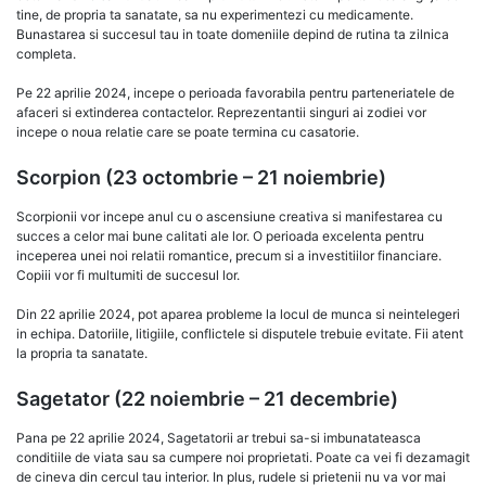
tine, de propria ta sanatate, sa nu experimentezi cu medicamente.
Bunastarea si succesul tau in toate domeniile depind de rutina ta zilnica
completa.
Pe 22 aprilie 2024, incepe o perioada favorabila pentru parteneriatele de
afaceri si extinderea contactelor. Reprezentantii singuri ai zodiei vor
incepe o noua relatie care se poate termina cu casatorie.
Scorpion (23 octombrie – 21 noiembrie)
Scorpionii vor incepe anul cu o ascensiune creativa si manifestarea cu
succes a celor mai bune calitati ale lor. O perioada excelenta pentru
inceperea unei noi relatii romantice, precum si a investitiilor financiare.
Copiii vor fi multumiti de succesul lor.
Din 22 aprilie 2024, pot aparea probleme la locul de munca si neintelegeri
in echipa. Datoriile, litigiile, conflictele si disputele trebuie evitate. Fii atent
la propria ta sanatate.
Sagetator (22 noiembrie – 21 decembrie)
Pana pe 22 aprilie 2024, Sagetatorii ar trebui sa-si imbunatateasca
conditiile de viata sau sa cumpere noi proprietati. Poate ca vei fi dezamagit
de cineva din cercul tau interior. In plus, rudele si prietenii nu va vor mai