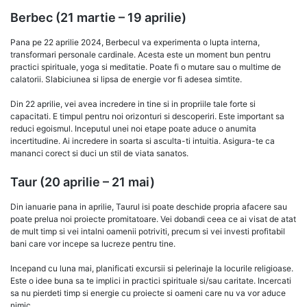
Berbec (21 martie – 19 aprilie)
Pana pe 22 aprilie 2024, Berbecul va experimenta o lupta interna,
transformari personale cardinale. Acesta este un moment bun pentru
practici spirituale, yoga si meditatie. Poate fi o mutare sau o multime de
calatorii. Slabiciunea si lipsa de energie vor fi adesea simtite.
Din 22 aprilie, vei avea incredere in tine si in propriile tale forte si
capacitati. E timpul pentru noi orizonturi si descoperiri. Este important sa
reduci egoismul. Inceputul unei noi etape poate aduce o anumita
incertitudine. Ai incredere in soarta si asculta-ti intuitia. Asigura-te ca
mananci corect si duci un stil de viata sanatos.
Taur (20 aprilie – 21 mai)
Din ianuarie pana in aprilie, Taurul isi poate deschide propria afacere sau
poate prelua noi proiecte promitatoare. Vei dobandi ceea ce ai visat de atat
de mult timp si vei intalni oamenii potriviti, precum si vei investi profitabil
bani care vor incepe sa lucreze pentru tine.
Incepand cu luna mai, planificati excursii si pelerinaje la locurile religioase.
Este o idee buna sa te implici in practici spirituale si/sau caritate. Incercati
sa nu pierdeti timp si energie cu proiecte si oameni care nu va vor aduce
nimic.