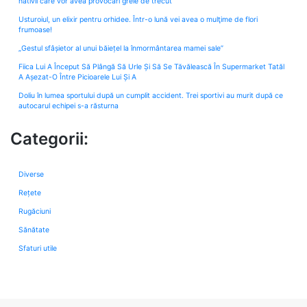
nativii care vor avea provocări grele de trecut
Usturoiul, un elixir pentru orhidee. Într-o lună vei avea o mulţime de flori
frumoase!
„Gestul sfâșietor al unui băiețel la înmormântarea mamei sale”
Fiica Lui A Început Să Plângă Să Urle Și Să Se Tăvălească În Supermarket Tatăl
A Așezat-O Între Picioarele Lui Și A
Doliu în lumea sportului după un cumplit accident. Trei sportivi au murit după ce
autocarul echipei s-a răsturna
Categorii:
Diverse
Rețete
Rugăciuni
Sănătate
Sfaturi utile