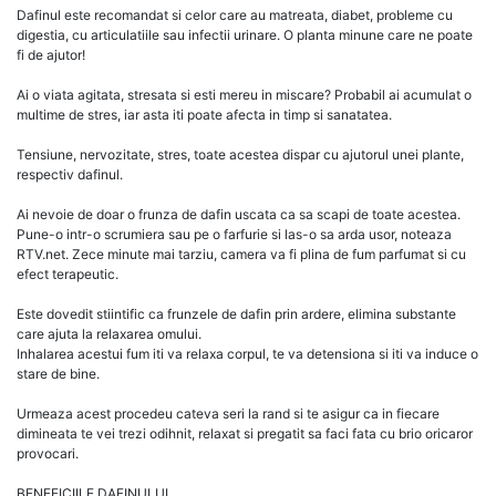
Dafinul este recomandat si celor care au matreata, diabet, probleme cu
digestia, cu articulatiile sau infectii urinare. O planta minune care ne poate
fi de ajutor!
Ai o viata agitata, stresata si esti mereu in miscare? Probabil ai acumulat o
multime de stres, iar asta iti poate afecta in timp si sanatatea.
Tensiune, nervozitate, stres, toate acestea dispar cu ajutorul unei plante,
respectiv dafinul.
Ai nevoie de doar o frunza de dafin uscata ca sa scapi de toate acestea.
Pune-o intr-o scrumiera sau pe o farfurie si las-o sa arda usor, noteaza
RTV.net. Zece minute mai tarziu, camera va fi plina de fum parfumat si cu
efect terapeutic.
Este dovedit stiintific ca frunzele de dafin prin ardere, elimina substante
care ajuta la relaxarea omului.
Inhalarea acestui fum iti va relaxa corpul, te va detensiona si iti va induce o
stare de bine.
Urmeaza acest procedeu cateva seri la rand si te asigur ca in fiecare
dimineata te vei trezi odihnit, relaxat si pregatit sa faci fata cu brio oricaror
provocari.
BENEFICIILE DAFINULUI