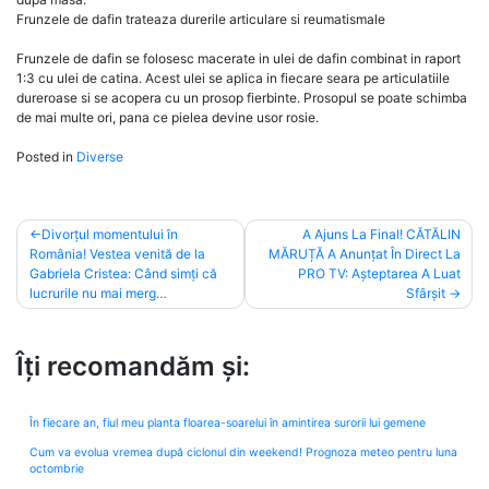
Frunzele de dafin trateaza durerile articulare si reumatismale
Frunzele de dafin se folosesc macerate in ulei de dafin combinat in raport
1:3 cu ulei de catina. Acest ulei se aplica in fiecare seara pe articulatiile
dureroase si se acopera cu un prosop fierbinte. Prosopul se poate schimba
de mai multe ori, pana ce pielea devine usor rosie.
Posted in
Diverse
Post
Divorțul momentului în
A Ajuns La Final! CĂTĂLIN
România! Vestea venită de la
MĂRUȚĂ A Anunțat În Direct La
navigation
Gabriela Cristea: Când simți că
PRO TV: Așteptarea A Luat
lucrurile nu mai merg…
Sfârșit
Îți recomandăm și:
În fiecare an, fiul meu planta floarea-soarelui în amintirea surorii lui gemene
Cum va evolua vremea după ciclonul din weekend! Prognoza meteo pentru luna
octombrie