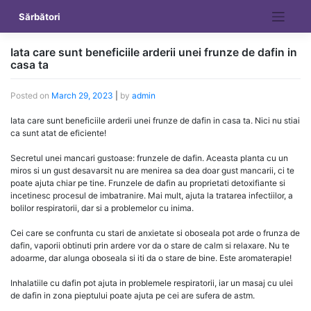
Skip
Sărbători
to
content
Iata care sunt beneficiile arderii unei frunze de dafin in
casa ta
Posted on
March 29, 2023
|
by
admin
Iata care sunt beneficiile arderii unei frunze de dafin in casa ta. Nici nu stiai
ca sunt atat de eficiente!
Secretul unei mancari gustoase: frunzele de dafin. Aceasta planta cu un
miros si un gust desavarsit nu are menirea sa dea doar gust mancarii, ci te
poate ajuta chiar pe tine. Frunzele de dafin au proprietati detoxifiante si
incetinesc procesul de imbatranire. Mai mult, ajuta la tratarea infectiilor, a
bolilor respiratorii, dar si a problemelor cu inima.
Cei care se confrunta cu stari de anxietate si oboseala pot arde o frunza de
dafin, vaporii obtinuti prin ardere vor da o stare de calm si relaxare. Nu te
adoarme, dar alunga oboseala si iti da o stare de bine. Este aromaterapie!
Inhalatiile cu dafin pot ajuta in problemele respiratorii, iar un masaj cu ulei
de dafin in zona pieptului poate ajuta pe cei are sufera de astm.