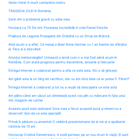
Veste trista! A murit cantaretul nostru
TRAGEDIA ZILEI în România
Sorin Am o problemă gravă cu soția mea
Fecioara La 70 De Ani: Povestea Incredibilă A Unei Femei Fericite
Prajitura de Legume Proaspete din Grădină cu un Strop de Brânză
Abia acum s-a aflat. Ce mesaj a lăsat Rona Hartner cu 1 an înainte de sfârșitul
ei. Fiica ei a dezvăluit
Anunțul meteorologilor! Urmează o iarnă cum n-a mai fost până acum în
România. Cum arată prognoza pentru decembrie, ianuarie și februarie
Întregul internet a colaborat pentru a afla ce este asta. NU o să ghicești
Am găsit asta la un târg de vechituri, dar nu am nicio idee ce ar putea fi. Păreri?
Întregul internet a colaborat și tot nu a reușit să descopere ce este asta
Am plâns când am văzut azi dimineață acest coș plin cu mâncare în fața unui
mic magazin de cartier
Aceasta poză este uluitoare! Sora mea a făcut această poză și nimeni nu a
observat! Vezi de ce este specială!
Prinsă în pădure cu amantul! O celebră prezentatoare de la noi și-a spulberat
căsnicia de 15 ani
Horoscop Cristina Demetrescu: 4 zodii pornesc pe un nou drum în viață. Ei sunt