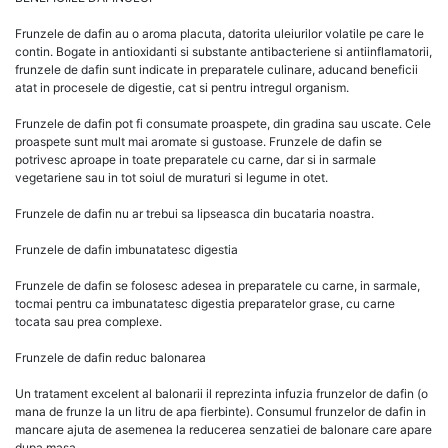
Frunzele de dafin au o aroma placuta, datorita uleiurilor volatile pe care le
contin. Bogate in antioxidanti si substante antibacteriene si antiinflamatorii,
frunzele de dafin sunt indicate in preparatele culinare, aducand beneficii
atat in procesele de digestie, cat si pentru intregul organism.
Frunzele de dafin pot fi consumate proaspete, din gradina sau uscate. Cele
proaspete sunt mult mai aromate si gustoase. Frunzele de dafin se
potrivesc aproape in toate preparatele cu carne, dar si in sarmale
vegetariene sau in tot soiul de muraturi si legume in otet.
Frunzele de dafin nu ar trebui sa lipseasca din bucataria noastra.
Frunzele de dafin imbunatatesc digestia
Frunzele de dafin se folosesc adesea in preparatele cu carne, in sarmale,
tocmai pentru ca imbunatatesc digestia preparatelor grase, cu carne
tocata sau prea complexe.
Frunzele de dafin reduc balonarea
Un tratament excelent al balonarii il reprezinta infuzia frunzelor de dafin (o
mana de frunze la un litru de apa fierbinte). Consumul frunzelor de dafin in
mancare ajuta de asemenea la reducerea senzatiei de balonare care apare
dupa masa.