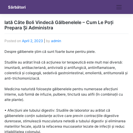
Skip
Sărbători
to
content
Iată Câte Boli Vindecă Gălbenelele – Cum Le Poți
Prepara Și Administra
Posted on
April 2, 2023
|
by
admin
Despre gălbenele știm că sunt foarte bune pentru piele.
Studiile au arătat însă că acțiunea lor terapeutică este mult mai diversă:
imunitară, antibacteriană, antivirală și antifungică, antiinflamatoare,
coleretică și colagogă, sedativă gastrointestinal, emolientă, antitumorală și
anti-trichomoniziacă.
Medicina naturistă folosește gălbenelele pentru numeroase afecțiuni
interne, sub formă de infuzie, pulbere, tinctură sau alifii (în combinații cu
alte plante).
• Afecțiuni ale tubului digestiv: Studiile de laborator au arătat că
gălbenelele conțin substanțe active care previn contracțiile digestive
dureroase, stimulează musculatura netedă a tubului digestiv și eliminarea
materiilor fecale, ajută la refacerea mucoaselor lezate de infecții și reduc
iritabilitatea colonului.