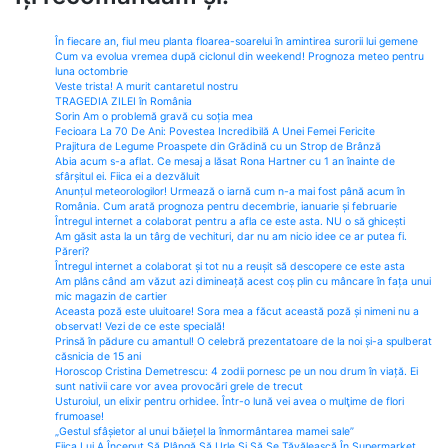
În fiecare an, fiul meu planta floarea-soarelui în amintirea surorii lui gemene
Cum va evolua vremea după ciclonul din weekend! Prognoza meteo pentru
luna octombrie
Veste trista! A murit cantaretul nostru
TRAGEDIA ZILEI în România
Sorin Am o problemă gravă cu soția mea
Fecioara La 70 De Ani: Povestea Incredibilă A Unei Femei Fericite
Prajitura de Legume Proaspete din Grădină cu un Strop de Brânză
Abia acum s-a aflat. Ce mesaj a lăsat Rona Hartner cu 1 an înainte de
sfârșitul ei. Fiica ei a dezvăluit
Anunțul meteorologilor! Urmează o iarnă cum n-a mai fost până acum în
România. Cum arată prognoza pentru decembrie, ianuarie și februarie
Întregul internet a colaborat pentru a afla ce este asta. NU o să ghicești
Am găsit asta la un târg de vechituri, dar nu am nicio idee ce ar putea fi.
Păreri?
Întregul internet a colaborat și tot nu a reușit să descopere ce este asta
Am plâns când am văzut azi dimineață acest coș plin cu mâncare în fața unui
mic magazin de cartier
Aceasta poză este uluitoare! Sora mea a făcut această poză și nimeni nu a
observat! Vezi de ce este specială!
Prinsă în pădure cu amantul! O celebră prezentatoare de la noi și-a spulberat
căsnicia de 15 ani
Horoscop Cristina Demetrescu: 4 zodii pornesc pe un nou drum în viață. Ei
sunt nativii care vor avea provocări grele de trecut
Usturoiul, un elixir pentru orhidee. Într-o lună vei avea o mulţime de flori
frumoase!
„Gestul sfâșietor al unui băiețel la înmormântarea mamei sale”
Fiica Lui A Început Să Plângă Să Urle Și Să Se Tăvălească În Supermarket