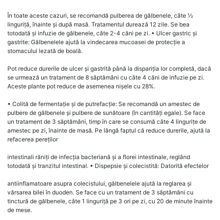
În toate aceste cazuri, se recomandă pulberea de gălbenele, câte ½
linguriță, înainte și după masă. Tratamentul durează 12 zile. Se bea
totodată și infuzie de gălbenele, câte 2-4 căni pe zi. • Ulcer gastric și
gastrite: Gălbenelele ajută la vindecarea mucoasei de protecție a
stomacului lezată de boală.
Pot reduce durerile de ulcer și gastrită până la dispariția lor completă, dacă
se urmează un tratament de 8 săptămâni cu câte 4 căni de infuzie pe zi.
Aceste plante pot reduce de asemenea nișele cu 28%.
• Colită de fermentație și de putrefacție: Se recomandă un amestec de
pulbere de gălbenele și pulbere de sunătoare (în cantități egale). Se face
un tratament de 3 săptămâni, timp în care se consumă câte 4 lingurițe de
amestec pe zi, înainte de masă. Pe lângă faptul că reduce durerile, ajută la
refacerea pereților
intestinali răniți de infecția bacteriană și a florei intestinale, reglând
totodată și tranzitul intestinal. • Dispepsie și colecistită: Datorită efectelor
antiinflamatoare asupra colecistului, gălbenelele ajută la reglarea și
vărsarea bilei în duoden. Se face cu un tratament de 3 săptămâni cu
tinctură de gălbenele, câte 1 linguriță pe 3 ori pe zi, cu 20 de minute înainte
de mese.