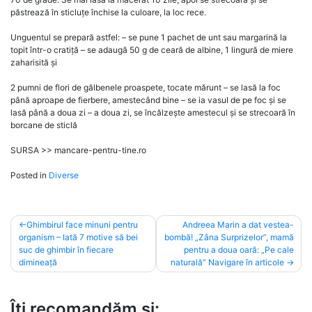
păstrează în sticluțe închise la culoare, la loc rece.
Unguentul se prepară astfel: – se pune 1 pachet de unt sau margarină la
topit într-o cratiță – se adaugă 50 g de ceară de albine, 1 lingură de miere
zaharisită și
2 pumni de flori de gălbenele proaspete, tocate mărunt – se lasă la foc
până aproape de fierbere, amestecând bine – se ia vasul de pe foc și se
lasă până a doua zi – a doua zi, se încălzește amestecul și se strecoară în
borcane de sticlă
SURSA >> mancare-pentru-tine.ro
Posted in
Diverse
Post
Ghimbirul face minuni pentru
Andreea Marin a dat vestea-
organism – Iată 7 motive să bei
bombă! „Zâna Surprizelor”, mamă
navigation
suc de ghimbir în fiecare
pentru a doua oară: „Pe cale
dimineață
naturală” Navigare în articole
Îți recomandăm și: