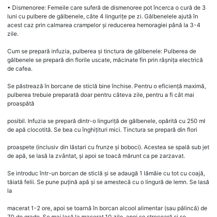
• Dismenoree: Femeile care suferă de dismenoree pot încerca o cură de 3
luni cu pulbere de gălbenele, câte 4 lingurițe pe zi. Gălbenelele ajută în
acest caz prin calmarea crampelor și reducerea hemoragiei până la 3-4
zile.
Cum se prepară infuzia, pulberea și tinctura de gălbenele: Pulberea de
gălbenele se prepară din florile uscate, măcinate fin prin râșnița electrică
de cafea.
Se păstrează în borcane de sticlă bine închise. Pentru o eficiență maximă,
pulberea trebuie preparată doar pentru câteva zile, pentru a fi cât mai
proaspătă
posibil. Infuzia se prepară dintr-o linguriță de gălbenele, opărită cu 250 ml
de apă clocotită. Se bea cu înghițituri mici. Tinctura se prepară din flori
proaspete (inclusiv din lăstari cu frunze și boboci). Acestea se spală sub jet
de apă, se lasă la zvântat, și apoi se toacă mărunt ca pe zarzavat.
Se introduc într-un borcan de sticlă și se adaugă 1 lămâie cu tot cu coajă,
tăiată felii. Se pune puțină apă și se amestecă cu o lingură de lemn. Se lasă
la
macerat 1-2 ore, apoi se toarnă în borcan alcool alimentar (sau pălincă) de
70 de grade. Se mai lasă la macerat 10 zile, apoi se strecoară și se