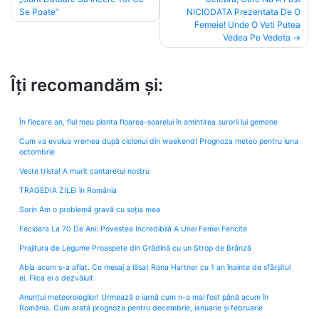
Se Poate”
NICIODATA Prezentata De O
Femeie! Unde O Veti Putea
Vedea Pe Vedeta
Îți recomandăm și:
În fiecare an, fiul meu planta floarea-soarelui în amintirea surorii lui gemene
Cum va evolua vremea după ciclonul din weekend! Prognoza meteo pentru luna
octombrie
Veste trista! A murit cantaretul nostru
TRAGEDIA ZILEI în România
Sorin Am o problemă gravă cu soția mea
Fecioara La 70 De Ani: Povestea Incredibilă A Unei Femei Fericite
Prajitura de Legume Proaspete din Grădină cu un Strop de Brânză
Abia acum s-a aflat. Ce mesaj a lăsat Rona Hartner cu 1 an înainte de sfârșitul
ei. Fiica ei a dezvăluit
Anunțul meteorologilor! Urmează o iarnă cum n-a mai fost până acum în
România. Cum arată prognoza pentru decembrie, ianuarie și februarie