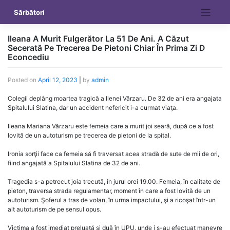
Skip
Sărbători
to
content
Ileana A Murit Fulgerător La 51 De Ani. A Căzut
Secerată Pe Trecerea De Pietoni Chiar În Prima Zi D
Econcediu
Posted on
April 12, 2023
|
by
admin
Colegii deplâng moartea tragică a Ilenei Vărzaru. De 32 de ani era angajata
Spitalului Slatina, dar un accident nefericit i-a curmat viaţa.
Ileana Mariana Vărzaru este femeia care a murit joi seară, după ce a fost
lovită de un autoturism pe trecerea de pietoni de la spital.
Ironia sorţii face ca femeia să fi traversat acea stradă de sute de mii de ori,
fiind angajată a Spitalului Slatina de 32 de ani.
Tragedia s-a petrecut joia trecută, în jurul orei 19.00. Femeia, în calitate de
pieton, traversa strada regulamentar, moment în care a fost lovită de un
autoturism. Şoferul a tras de volan, în urma impactului, şi a ricoşat într-un
alt autoturism de pe sensul opus.
Victima a fost imediat preluată şi duă în UPU, unde i s-au efectuat manevre