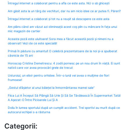
Întregul internet a colaborat pentru a afla ce este asta. NU o să ghicești
Am găsit asta la un târg de vechituri, dar nu am nicio idee ce ar putea fi. Păreri?
Întregul internet a colaborat și tot nu a reușit să descopere ce este asta
Am plâns când am văzut azi dimineață acest coș plin cu mâncare în fața unui
mic magazin de cartier
Aceasta poză este uluitoare! Sora mea a făcut această poză și nimeni nu a
observat! Vezi de ce este specială!
Prinsă în pădure cu amantul! O celebră prezentatoare de la noi și-a spulberat
căsnicia de 15 ani
Horoscop Cristina Demetrescu: 4 zodii pornesc pe un nou drum în viață. Ei sunt
nativii care vor avea provocări grele de trecut
Usturoiul, un elixir pentru orhidee. Într-o lună vei avea o mulţime de flori
frumoase!
„Gestul sfâșietor al unui băiețel la înmormântarea mamei sale”
Fiica Lui A Început Să Plângă Să Urle Și Să Se Tăvălească În Supermarket Tatăl
A Așezat-O Între Picioarele Lui Și A
Doliu în lumea sportului după un cumplit accident. Trei sportivi au murit după ce
autocarul echipei s-a răsturna
Categorii: