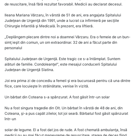
de reuscitare, însă fără rezultat favorabil. Medicii au declarat decesul.
Ileana Mariana Vărzaru, în vârstă de 51 de ani, era angajata Spitalului
Judeţean de Urgenţă din 1991, unde a lucrat ca infirmieră pe secţiile
Chirurgie Infantilă şi Medicală. În prezent, era liftieră.
„Deplângem plecare dintre noi a doamnei Vărzaru. Era o femeie de un bun-
simţ ieşit din comun, un om extraordinar. 32 de ani a făcut parte din
personalul
Spitalului Judeţean de Urgenţă. Este tragic ce s-a întâmplat. Suntem
alături de familie. Condoleanţe!”, este mesajul conducerii Spitalului
Judeţean de Urgenţă Slatina.
Joi era prima zi de concediu a femeii şi era bucuroasă pentru că una dintre
fiice, care locuieşte în străinătate, venise în vizită.
Un bărbat din Coteana s-a spânzurat. A fost găsit într-un solar
Nu a fost singura tragedie din Olt. Un bărbat în vârstă de 48 de ani, din
Coteana, şi-a pus capăt zilelor, tot joi seară. Bărbatul fost găsit spânzurat
într-un
solar de legume. El a fost dat jos de rude. A fost chemată ambulanţa, însă
medicii nu au mai făcut manevreme de resuscitare, starea de deces fiind