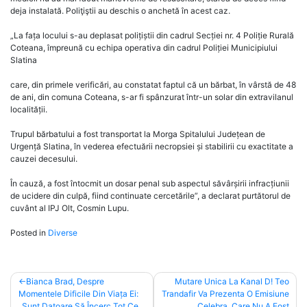
deja instalată. Poliţiştii au deschis o anchetă în acest caz.
„La fața locului s-au deplasat polițiștii din cadrul Secției nr. 4 Poliție Rurală
Coteana, împreună cu echipa operativa din cadrul Poliției Municipiului
Slatina
care, din primele verificări, au constatat faptul că un bărbat, în vârstă de 48
de ani, din comuna Coteana, s-ar fi spânzurat într-un solar din extravilanul
localității.
Trupul bărbatului a fost transportat la Morga Spitalului Județean de
Urgență Slatina, în vederea efectuării necropsiei și stabilirii cu exactitate a
cauzei decesului.
În cauză, a fost întocmit un dosar penal sub aspectul săvârșirii infracțiunii
de ucidere din culpă, fiind continuate cercetările”, a declarat purtătorul de
cuvânt al IPJ Olt, Cosmin Lupu.
Posted in
Diverse
Post
Bianca Brad, Despre
Mutare Unica La Kanal D! Teo
Momentele Dificile Din Viața Ei:
Trandafir Va Prezenta O Emisiune
navigation
„Sunt Datoare Să Încerc Tot Ce
Celebra, Care Nu A Fost