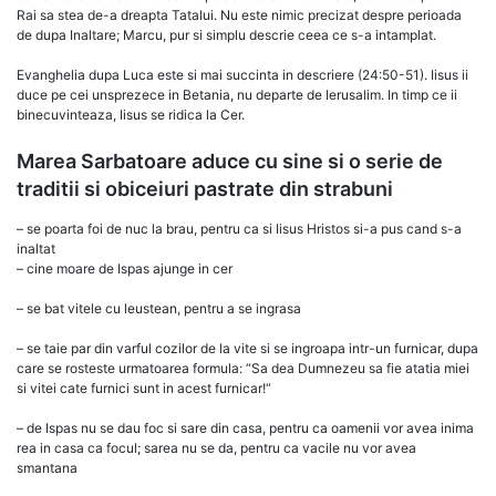
Rai sa stea de-a dreapta Tatalui. Nu este nimic precizat despre perioada
de dupa Inaltare; Marcu, pur si simplu descrie ceea ce s-a intamplat.
Evanghelia dupa Luca este si mai succinta in descriere (24:50-51). Iisus ii
duce pe cei unsprezece in Betania, nu departe de Ierusalim. In timp ce ii
binecuvinteaza, Iisus se ridica la Cer.
Marea Sarbatoare aduce cu sine si o serie de
traditii si obiceiuri pastrate din strabuni
– se poarta foi de nuc la brau, pentru ca si Iisus Hristos si-a pus cand s-a
inaltat
– cine moare de Ispas ajunge in cer
– se bat vitele cu leustean, pentru a se ingrasa
– se taie par din varful cozilor de la vite si se ingroapa intr-un furnicar, dupa
care se rosteste urmatoarea formula: “Sa dea Dumnezeu sa fie atatia miei
si vitei cate furnici sunt in acest furnicar!“
– de Ispas nu se dau foc si sare din casa, pentru ca oamenii vor avea inima
rea in casa ca focul; sarea nu se da, pentru ca vacile nu vor avea
smantana