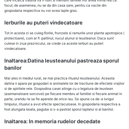
care incalca traditia va fi hulit si membrii familiei vor avea inima rea ca
focul; de asemenea, nu se da din casa sare, pentru ca vacile din
gospodaria respectiva nu vor avea lapte gras.
Ierburile au puteri vindecatoare
Tot in acesta zi se culeg florile, frunzele si ramurile unor plante apotropice (
protectoare), cum ar fi :paltinul, nucul alunul si leusteanul. Daca sunt
culese in ziua praznicului, se crede ca aceste ierburi au puteri
vindecatoare.
Inaltarea:Datina leusteanului pastreaza sporul
banilor
Mai ales in mediul rural, se mai practica ritualul leusteanului. Aceasta
datina ii apara pe gospodari si animalele lor de tractiune de efectele vrajilor
si de spiritele rele. Gospodina casei atinge cu o legatura de leustean
(asemanatoare sorcovei) pe fiecare membru al familiei si fiecare animal in
parte, urandu-le sa fie aparate de orice rau. Se spune ca de-a lungul
timpului, ritualul a avut efecte spectaculoase. In gospodaria respectiva a
fost alungata boala, paguba si s-a pastrat sporul laptelui si al banilor.
Inaltarea: In memoria rudelor decedate