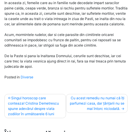
In aceasta zi, femeile care au in familie rude decedate impart saracilor
paine calda, ceapa verde, branza si rachiu pentru sufletele mortilor. Traditia
spune ca, in aceasta zi, cerurile sunt deschise, iar sufletele mortilor, venite
la casele unde au trait o viata intreaga in ziua de Pasti, se inalta din nou la
cer, iar alimentele date de pomana sunt merinde pentru aceasta calatorie.
Acum, mormintele rudelor, dar si cele parasite din cimitirele oricarei
comunitati se impodobesc cu frunze de paltin, pentru cei raposati sa se
odihneasca in pace, iar strigoii sa fuga din acele cimitire.
De la Paste si pana la Inaltarea Domnului, cerurile sunt deschise, iar cei
care trec la viata vesnica ajung direct in rai, fara sa mai treaca prin temuta
judecata de apoi.
Posted in
Diverse
Post
Singul horoscop care
Cu acest remediu nu numai că îți
conteaza! Cristina Demetrescu
parfumezi casa, dar țânțarii nu se
navigation
spune adevărul despre viata
mai întorc niciodată.
zodiilor în următoarele 6 luni