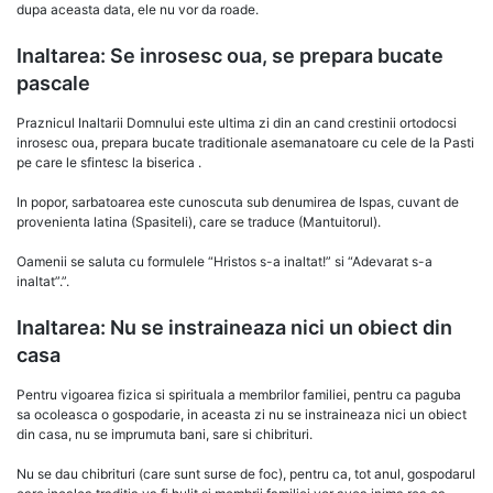
dupa aceasta data, ele nu vor da roade.
Inaltarea: Se inrosesc oua, se prepara bucate
pascale
Praznicul Inaltarii Domnului este ultima zi din an cand crestinii ortodocsi
inrosesc oua, prepara bucate traditionale asemanatoare cu cele de la Pasti
pe care le sfintesc la biserica .
In popor, sarbatoarea este cunoscuta sub denumirea de Ispas, cuvant de
provenienta latina (Spasiteli), care se traduce (Mantuitorul).
Oamenii se saluta cu formulele “Hristos s-a inaltat!” si “Adevarat s-a
inaltat”.”.
Inaltarea: Nu se instraineaza nici un obiect din
casa
Pentru vigoarea fizica si spirituala a membrilor familiei, pentru ca paguba
sa ocoleasca o gospodarie, in aceasta zi nu se instraineaza nici un obiect
din casa, nu se imprumuta bani, sare si chibrituri.
Nu se dau chibrituri (care sunt surse de foc), pentru ca, tot anul, gospodarul