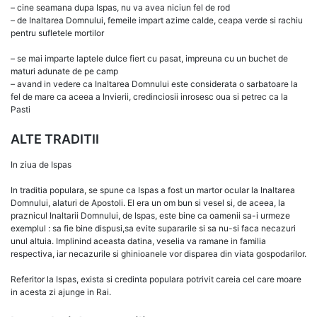
– cine seamana dupa Ispas, nu va avea niciun fel de rod
– de Inaltarea Domnului, femeile impart azime calde, ceapa verde si rachiu
pentru sufletele mortilor
– se mai imparte laptele dulce fiert cu pasat, impreuna cu un buchet de
maturi adunate de pe camp
– avand in vedere ca Inaltarea Domnului este considerata o sarbatoare la
fel de mare ca aceea a Invierii, credinciosii inrosesc oua si petrec ca la
Pasti
ALTE TRADITII
In ziua de Ispas
In traditia populara, se spune ca Ispas a fost un martor ocular la Inaltarea
Domnului, alaturi de Apostoli. El era un om bun si vesel si, de aceea, la
praznicul Inaltarii Domnului, de Ispas, este bine ca oamenii sa-i urmeze
exemplul : sa fie bine dispusi,sa evite supararile si sa nu-si faca necazuri
unul altuia. Implinind aceasta datina, veselia va ramane in familia
respectiva, iar necazurile si ghinioanele vor disparea din viata gospodarilor.
Referitor la Ispas, exista si credinta populara potrivit careia cel care moare
in acesta zi ajunge in Rai.