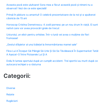
Aceasta poză este uluitoare! Sora mea a făcut această poză și nimeni nu a
observat! Vezi de ce este specială!
Prinsă în pădure cu amantul! O celebră prezentatoare de la noi și-a spulberat
căsnicia de 15 ani
Horoscop Cristina Demetrescu: 4 zodii pornesc pe un nou drum în viață. Ei sunt
nativii care vor avea provocări grele de trecut
Usturoiul, un elixir pentru orhidee. Într-o lună vei avea o mulţime de flori
frumoase!
„Gestul sfâșietor al unui băiețel la înmormântarea mamei sale”
Fiica Lui A Început Să Plângă Să Urle Și Să Se Tăvălească În Supermarket Tatăl
A Așezat-O Între Picioarele Lui Și A
Doliu în lumea sportului după un cumplit accident. Trei sportivi au murit după ce
autocarul echipei s-a răsturna
Categorii:
Diverse
Rețete
Rugăciuni