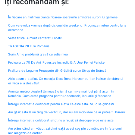
Îți recomandăm și:
În fiecare an, fiul meu planta floarea-soarelui în amintirea surorii lui gemene
Cum va evolua vremea după ciclonul din weekend! Prognoza meteo pentru luna
octombrie
Veste trista! A murit cantaretul nostru
TRAGEDIA ZILEI în România
Sorin Am o problemă gravă cu soția mea
Fecioara La 70 De Ani: Povestea Incredibilă A Unei Femei Fericite
Prajitura de Legume Proaspete din Grădină cu un Strop de Brânză
Abia acum s-a aflat. Ce mesaj a lăsat Rona Hartner cu 1 an înainte de sfârșitul
ei. Fiica ei a dezvăluit
Anunțul meteorologilor! Urmează o iarnă cum n-a mai fost până acum în
România. Cum arată prognoza pentru decembrie, ianuarie și februarie
Întregul internet a colaborat pentru a afla ce este asta. NU o să ghicești
Am găsit asta la un târg de vechituri, dar nu am nicio idee ce ar putea fi. Păreri?
Întregul internet a colaborat și tot nu a reușit să descopere ce este asta
Am plâns când am văzut azi dimineață acest coș plin cu mâncare în fața unui
mic magazin de cartier