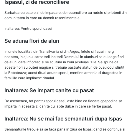
Ispasul, zi de reconciliere
Sarbatoarea este o zi de impacare, de reconciliere cu rudele si prietenii din
comunitatea in care au domnit resentimentele.
Inaltarea: Pentru sporul casei
Se aduna flori de alun
In unele localitati din Transilvania si din Arges, fetele si flacaii merg
noaptea, in ajunul sarbatorii Inaltarii Domnului in alunisuri sa culeaga flori
de alun, care infloresc si se scutura in zorii aceleiasi zile. Se spune ca
aceste flori au puteri magice si trebuie pastrate alaturi de busuiocul sfintit
la Boboteaza; acest ritual aduce sporul, mentine armonia si dragostea in
familiile care implinesc ritualul.
Inaltarea: Se impart canite cu pasat
De asemenea, tot pentru sporul casei, este bine ca fiecare gospodina sa
imparta in aceasta zi canite cu lapte dulce in care se fierbe pasat.
Inaltarea: Nu se mai fac semanaturi dupa Ispas
Semanaturile trebuie sa se faca pana in ziua de Ispas; cand se continua si