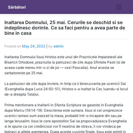
Skip
Sărbători
to
content
Inaltarea Domnului, 25 mai. Cerurile se deschid si se
indeplinesc dorinte. Ce sa faci pentru a avea parte de
bine in casa
Posted on
May 24, 2023
|
by
admin
Inaltarea Domnului Iisus Hristos este unul din Praznicele Imparatesti ale
Bisericii Ortodoxe, praznuita la patruzeci de zile dupa Sfintele Pasti (si de
aceea cade mereu intr-o zi de joi — vezi Pascalia). Anul acesta se
sarbatoreste pe 25 mai.
La patruzeci de zile dupa Inviere, in timp ce ii binecuvanta pe ucenicii Sai
(Evanghelia dupa Luca 24:50-51), Hristos s-a inaltat la Cer, luandu-si locul
de-a dreapta Tatalui.
Prima mentionare a Inaltarii in Sfanta Scriptura se gaseste in Evanghelia
dupa Marcu (16:14-19). Descrierea este sumara. Iisus si cei unsprezece
ucenici ramasi sunt asezati la masa, probabil intr-o incapere din sau pe
langa Ierusalim. Iisus le cere apostolilor Sai sa propovaduiasca Evanghelia
si le spune ca cei credinciosi vor fi neatinsi de otrava, ii vor vindeca pe
bolnavi si altele asemenea. Dupa aceste cuvinte finale, Iisus este primit in