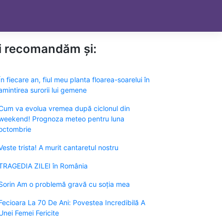
ți recomandăm și:
În fiecare an, fiul meu planta floarea-soarelui în
amintirea surorii lui gemene
Cum va evolua vremea după ciclonul din
weekend! Prognoza meteo pentru luna
octombrie
Veste trista! A murit cantaretul nostru
TRAGEDIA ZILEI în România
Sorin Am o problemă gravă cu soția mea
Fecioara La 70 De Ani: Povestea Incredibilă A
Unei Femei Fericite