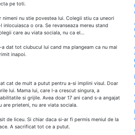
ecta pe toti.
r nimeni nu stie povestea lui. Colegii stiu ca uneori
sa-l inlocuiasca o ora. Se revanseaza mereu stand
egii care au viata sociala, nu ca el…
mi-a dat tot ciubucul lui cand ma plangeam ca nu mai
rimit inapoi.
tat cat de mult a putut pentru a-si implini visul. Doar
rile lui. Mama lui, care l-a crescut singura, a
bilitatile si grijile. Avea doar 17 ani cand s-a angajat
 are prieteni, nu are viata sociala.
t de liceu. Si chiar daca si-ar fi permis meniul de la
ace. A sacrificat tot ce a putut.