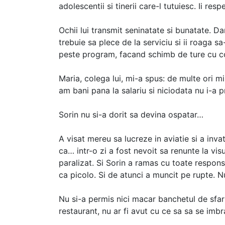
adolescentii si tinerii care-l tutuiesc. Ii resp
Ochii lui transmit seninatate si bunatate. Da
trebuie sa plece de la serviciu si ii roaga 
peste program, facand schimb de ture cu col
Maria, colega lui, mi-a spus: de multe ori 
am bani pana la salariu si niciodata nu i-a p
Sorin nu si-a dorit sa devina ospatar…
A visat mereu sa lucreze in aviatie si a inva
ca… intr-o zi a fost nevoit sa renunte la visu
paralizat. Si Sorin a ramas cu toate responsa
ca picolo. Si de atunci a muncit pe rupte. Nu
Nu si-a permis nici macar banchetul de sfarsi
restaurant, nu ar fi avut cu ce sa sa se imbr