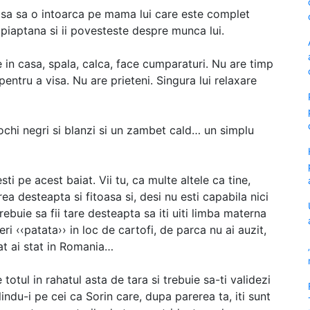
casa sa o intoarca pe mama lui care este complet
o piaptana si ii povesteste despre munca lui.
 in casa, spala, calca, face cumparaturi. Nu are timp
pentru a visa. Nu are prieteni. Singura lui relaxare
 ochi negri si blanzi si un zambet cald… un simplu
esti pe acest baiat. Vii tu, ca multe altele ca tine,
a desteapta si fitoasa si, desi nu esti capabila nici
buie sa fii tare desteapta sa iti uiti limba materna
ceri ‹‹patata›› in loc de cartofi, de parca nu ai auzit,
at ai stat in Romania…
e totul in rahatul asta de tara si trebuie sa-ti validezi
indu-i pe cei ca Sorin care, dupa parerea ta, iti sunt