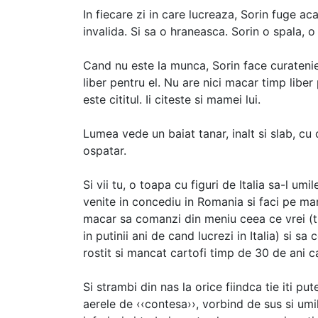
In fiecare zi in care lucreaza, Sorin fuge a
invalida. Si sa o hraneasca. Sorin o spala, 
Cand nu este la munca, Sorin face curatenie
liber pentru el. Nu are nici macar timp liber 
este cititul. Ii citeste si mamei lui.
Lumea vede un baiat tanar, inalt si slab, cu
ospatar.
Si vii tu, o toapa cu figuri de Italia sa-l umil
venite in concediu in Romania si faci pe mare
macar sa comanzi din meniu ceea ce vrei (tre
in putinii ani de cand lucrezi in Italia) si sa 
rostit si mancat cartofi timp de 30 de ani c
Si strambi din nas la orice fiindca tie iti put
aerele de ‹‹contesa››, vorbind de sus si umil