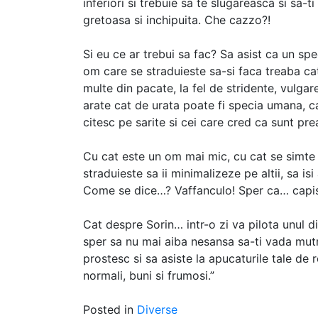
inferiori si trebuie sa te slugareasca si sa-
gretoasa si inchipuita. Che cazzo?!
Si eu ce ar trebui sa fac? Sa asist ca un sp
om care se straduieste sa-si faca treaba ca
multe din pacate, la fel de stridente, vulga
arate cat de urata poate fi specia umana, ca-
citesc pe sarite si cei care cred ca sunt pre
Cu cat este un om mai mic, cu cat se simte 
straduieste sa ii minimalizeze pe altii, sa is
Come se dice…? Vaffanculo! Sper ca… capis
Cat despre Sorin… intr-o zi va pilota unul di
sper sa nu mai aiba nesansa sa-ti vada mutra
prostesc si sa asiste la apucaturile tale de
normali, buni si frumosi.”
Posted in
Diverse