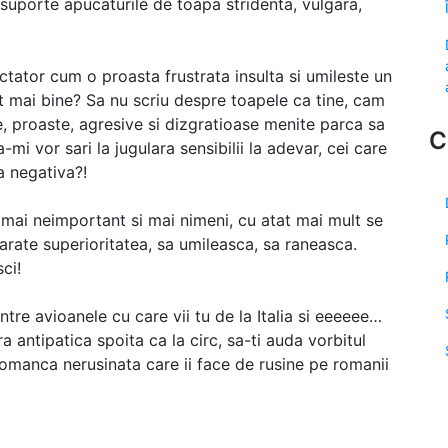
ti suporte apucaturile de toapa stridenta, vulgara,
ectator cum o proasta frustrata insulta si umileste un
t mai bine? Sa nu scriu despre toapele ca tine, cam
re, proaste, agresive si dizgratioase menite parca sa
C
mi vor sari la jugulara sensibilii la adevar, cei care
a negativa?!
mai neimportant si mai nimeni, cu atat mai mult se
i arate superioritatea, sa umileasca, sa raneasca.
ci!
ntre avioanele cu care vii tu de la Italia si eeeeee…
 antipatica spoita ca la circ, sa-ti auda vorbitul
 romanca nerusinata care ii face de rusine pe romanii