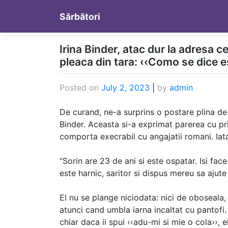
Skip
Sărbători
to
content
Irina Binder, atac dur la adresa c
pleaca din tara: ‹‹Como se dice e
Posted on
July 2, 2023
|
by
admin
De curand, ne-a surprins o postare plina de r
Binder. Aceasta si-a exprimat parerea cu priv
comporta execrabil cu angajatii romani. Iata
“Sorin are 23 de ani si este ospatar. Isi fac
este harnic, saritor si dispus mereu sa ajut
El nu se plange niciodata: nici de oboseala, n
atunci cand umbla iarna incaltat cu pantofi
chiar daca ii spui ‹‹adu-mi si mie o cola››, 