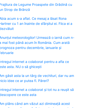
Prajitura de Legume Proaspete din Grădină cu
un Strop de Brânză
Abia acum s-a aflat. Ce mesaj a lăsat Rona
Hartner cu 1 an înainte de sfârșitul ei. Fiica ei a
dezvăluit
Anunțul meteorologilor! Urmează o iarnă cum n-
a mai fost până acum în România. Cum arată
prognoza pentru decembrie, ianuarie și
februarie
Întregul internet a colaborat pentru a afla ce
este asta. NU o să ghicești
Am găsit asta la un târg de vechituri, dar nu am
nicio idee ce ar putea fi. Păreri?
Întregul internet a colaborat și tot nu a reușit să
descopere ce este asta
Am plâns când am văzut azi dimineață acest