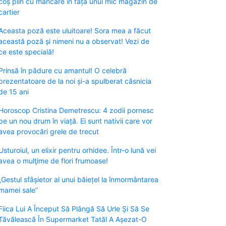
coș plin cu mâncare în fața unui mic magazin de
cartier
Aceasta poză este uluitoare! Sora mea a făcut
această poză și nimeni nu a observat! Vezi de
ce este specială!
Prinsă în pădure cu amantul! O celebră
prezentatoare de la noi și-a spulberat căsnicia
de 15 ani
Horoscop Cristina Demetrescu: 4 zodii pornesc
pe un nou drum în viață. Ei sunt nativii care vor
avea provocări grele de trecut
Usturoiul, un elixir pentru orhidee. Într-o lună vei
avea o mulţime de flori frumoase!
„Gestul sfâșietor al unui băiețel la înmormântarea
mamei sale”
Fiica Lui A Început Să Plângă Să Urle Și Să Se
Tăvălească În Supermarket Tatăl A Așezat-O