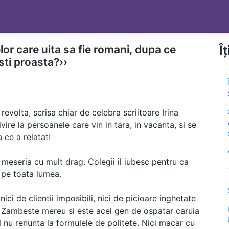
elor care uita sa fie romani, dupa ce
Î
sti proasta?››
evolta, scrisa chiar de celebra scriitoare Irina
ire la persoanele care vin in tara, in vacanta, si se
 ce a relatat!
e meseria cu mult drag. Colegii il iubesc pentru ca
e pe toata lumea.
ici de clientii imposibili, nici de picioare inghetate
. Zambeste mereu si este acel gen de ospatar caruia
el nu renunta la formulele de politete. Nici macar cu