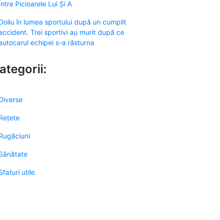
Între Picioarele Lui Și A
Doliu în lumea sportului după un cumplit
accident. Trei sportivi au murit după ce
autocarul echipei s-a răsturna
ategorii:
Diverse
Rețete
Rugăciuni
Sănătate
Sfaturi utile