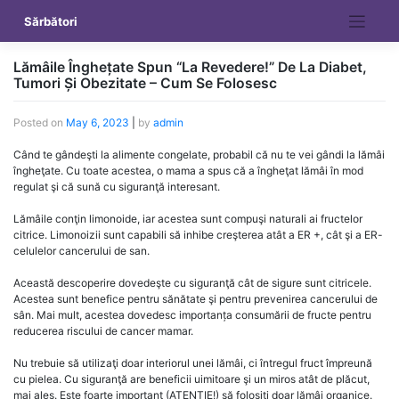
Skip
Sărbători
to
content
Lămâile Înghețate Spun “La Revedere!” De La Diabet,
Tumori Și Obezitate – Cum Se Folosesc
Posted on
May 6, 2023
|
by
admin
Când te gândeşti la alimente congelate, probabil că nu te vei gândi la lămâi
îngheţate. Cu toate acestea, o mama a spus că a îngheţat lămâi în mod
regulat şi că sună cu siguranţă interesant.
Lămâile conţin limonoide, iar acestea sunt compuşi naturali ai fructelor
citrice. Limonoizii sunt capabili să inhibe creşterea atât a ER +, cât şi a ER-
celulelor cancerului de san.
Această descoperire dovedeşte cu siguranţă cât de sigure sunt citricele.
Acestea sunt benefice pentru sănătate şi pentru prevenirea cancerului de
sân. Mai mult, acestea dovedesc importanța consumării de fructe pentru
reducerea riscului de cancer mamar.
Nu trebuie să utilizaţi doar interiorul unei lămâi, ci întregul fruct împreună
cu pielea. Cu siguranţă are beneficii uimitoare şi un miros atât de plăcut,
mai ales. Este foarte important (ATENŢIE!) să folosiţi doar lămâi organice.