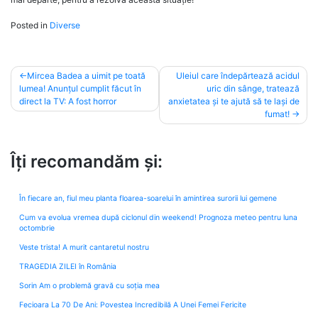
Posted in
Diverse
Post
Mircea Badea a uimit pe toată
Uleiul care îndepărtează acidul
lumea! Anunțul cumplit făcut în
uric din sânge, tratează
navigation
direct la TV: A fost horror
anxietatea și te ajută să te lași de
fumat!
Îți recomandăm și:
În fiecare an, fiul meu planta floarea-soarelui în amintirea surorii lui gemene
Cum va evolua vremea după ciclonul din weekend! Prognoza meteo pentru luna
octombrie
Veste trista! A murit cantaretul nostru
TRAGEDIA ZILEI în România
Sorin Am o problemă gravă cu soția mea
Fecioara La 70 De Ani: Povestea Incredibilă A Unei Femei Fericite