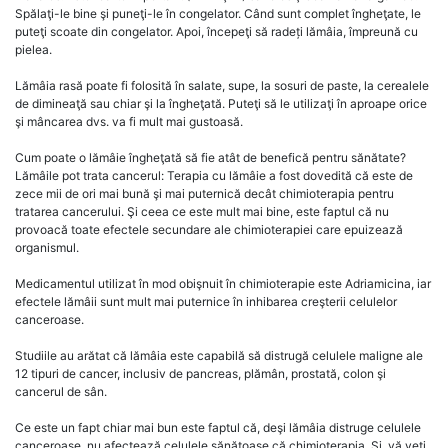
Spălaţi-le bine şi puneţi-le în congelator. Când sunt complet îngheţate, le
puteţi scoate din congelator. Apoi, începeţi să radeți lămâia, împreună cu
pielea.
Lămâia rasă poate fi folosită în salate, supe, la sosuri de paste, la cerealele
de dimineaţă sau chiar şi la îngheţată. Puteţi să le utilizaţi în aproape orice
şi mâncarea dvs. va fi mult mai gustoasă.
Cum poate o lămâie îngheţată să fie atât de benefică pentru sănătate?
Lămâile pot trata cancerul: Terapia cu lămâie a fost dovedită că este de
zece mii de ori mai bună şi mai puternică decât chimioterapia pentru
tratarea cancerului. Şi ceea ce este mult mai bine, este faptul că nu
provoacă toate efectele secundare ale chimioterapiei care epuizează
organismul.
Medicamentul utilizat în mod obişnuit în chimioterapie este Adriamicina, iar
efectele lămâii sunt mult mai puternice în inhibarea creşterii celulelor
canceroase.
Studiile au arătat că lămâia este capabilă să distrugă celulele maligne ale
12 tipuri de cancer, inclusiv de pancreas, plămân, prostată, colon şi
cancerul de sân.
Ce este un fapt chiar mai bun este faptul că, deşi lămâia distruge celulele
canceroase, nu afectează celulele sănătoase că chimioterapia. Şi, vă veţi