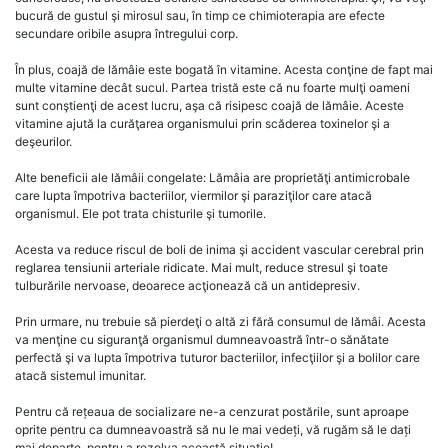
bucură de gustul şi mirosul sau, în timp ce chimioterapia are efecte
secundare oribile asupra întregului corp.
În plus, coajă de lămâie este bogată în vitamine. Acesta conţine de fapt mai
multe vitamine decât sucul. Partea tristă este că nu foarte mulţi oameni
sunt conştienţi de acest lucru, aşa că risipesc coajă de lămâie. Aceste
vitamine ajută la curăţarea organismului prin scăderea toxinelor şi a
deşeurilor.
Alte beneficii ale lămâii congelate: Lămâia are proprietăţi antimicrobale
care lupta împotriva bacteriilor, viermilor şi paraziţilor care atacă
organismul. Ele pot trata chisturile şi tumorile.
Acesta va reduce riscul de boli de inima şi accident vascular cerebral prin
reglarea tensiunii arteriale ridicate. Mai mult, reduce stresul şi toate
tulburările nervoase, deoarece acţionează că un antidepresiv.
Prin urmare, nu trebuie să pierdeţi o altă zi fără consumul de lămâi. Acesta
va menţine cu siguranţă organismul dumneavoastră într-o sănătate
perfectă şi va lupta împotriva tuturor bacteriilor, infecţiilor şi a bolilor care
atacă sistemul imunitar.
Pentru că rețeaua de socializare ne-a cenzurat postările, sunt aproape
oprite pentru ca dumneavoastră să nu le mai vedeți, vă rugăm să le dați
mai departe, pentru a rezolva această situație!