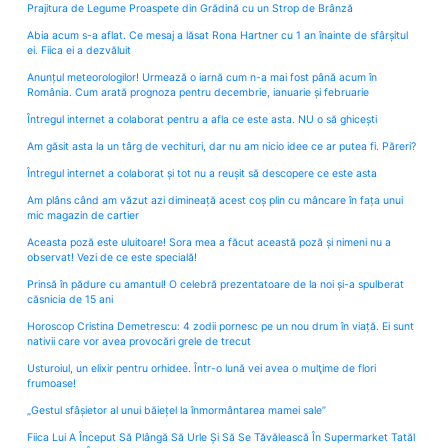
Prajitura de Legume Proaspete din Grădină cu un Strop de Brânză
Abia acum s-a aflat. Ce mesaj a lăsat Rona Hartner cu 1 an înainte de sfârșitul
ei. Fiica ei a dezvăluit
Anunțul meteorologilor! Urmează o iarnă cum n-a mai fost până acum în
România. Cum arată prognoza pentru decembrie, ianuarie și februarie
Întregul internet a colaborat pentru a afla ce este asta. NU o să ghicești
Am găsit asta la un târg de vechituri, dar nu am nicio idee ce ar putea fi. Păreri?
Întregul internet a colaborat și tot nu a reușit să descopere ce este asta
Am plâns când am văzut azi dimineață acest coș plin cu mâncare în fața unui
mic magazin de cartier
Aceasta poză este uluitoare! Sora mea a făcut această poză și nimeni nu a
observat! Vezi de ce este specială!
Prinsă în pădure cu amantul! O celebră prezentatoare de la noi și-a spulberat
căsnicia de 15 ani
Horoscop Cristina Demetrescu: 4 zodii pornesc pe un nou drum în viață. Ei sunt
nativii care vor avea provocări grele de trecut
Usturoiul, un elixir pentru orhidee. Într-o lună vei avea o mulţime de flori
frumoase!
„Gestul sfâșietor al unui băiețel la înmormântarea mamei sale”
Fiica Lui A Început Să Plângă Să Urle Și Să Se Tăvălească În Supermarket Tatăl