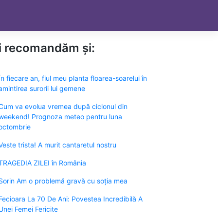
ți recomandăm și:
În fiecare an, fiul meu planta floarea-soarelui în
amintirea surorii lui gemene
Cum va evolua vremea după ciclonul din
weekend! Prognoza meteo pentru luna
octombrie
Veste trista! A murit cantaretul nostru
TRAGEDIA ZILEI în România
Sorin Am o problemă gravă cu soția mea
Fecioara La 70 De Ani: Povestea Incredibilă A
Unei Femei Fericite