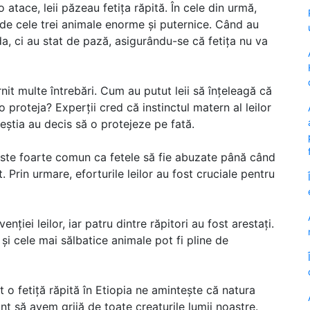
 o atace, leii păzeau fetița răpită. În cele din urmă,
 de cele trei animale enorme și puternice. Când au
ada, ci au stat de pază, asigurându-se că fetița nu va
rnit multe întrebări. Cum au putut leii să înțeleagă că
 o proteja? Experții cred că instinctul matern al leilor
ceștia au decis să o protejeze pe fată.
este foarte comun ca fetele să fie abuzate până când
. Prin urmare, eforturile leilor au fost cruciale pentru
enției leilor, iar patru dintre răpitori au fost arestați.
și cele mai sălbatice animale pot fi pline de
t o fetiță răpită în Etiopia ne amintește că natura
nt să avem grijă de toate creaturile lumii noastre.