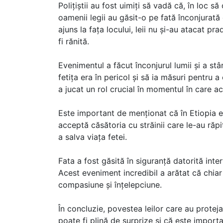
Polițiștii au fost uimiți să vadă că, în loc să
oamenii legii au găsit-o pe fată înconjurată
ajuns la fața locului, leii nu și-au atacat pr
fi rănită.
Evenimentul a făcut înconjurul lumii și a stâ
fetița era în pericol și să ia măsuri pentru a
a jucat un rol crucial în momentul în care a
Este important de menționat că în Etiopia 
acceptă căsătoria cu străinii care le-au răpit
a salva viața fetei.
Fata a fost găsită în siguranță datorită interv
Acest eveniment incredibil a arătat că chiar 
compasiune și înțelepciune.
În concluzie, povestea leilor care au proteja
poate fi plină de surprize și că este importa