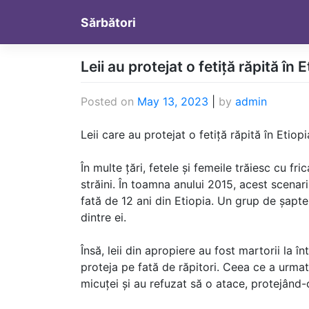
Skip
Sărbători
to
content
Leii au protejat o fetiță răpită în E
Posted on
May 13, 2023
|
by
admin
Leii care au protejat o fetiță răpită în Etiopi
În multe țări, fetele și femeile trăiesc cu fr
străini. În toamna anului 2015, acest scenar
fată de 12 ani din Etiopia. Un grup de șapte
dintre ei.
Însă, leii din apropiere au fost martorii la î
proteja pe fată de răpitori. Ceea ce a urmat 
micuței și au refuzat să o atace, protejând-o