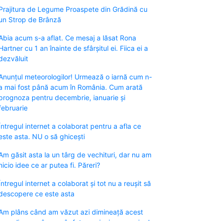
Prajitura de Legume Proaspete din Grădină cu
un Strop de Brânză
Abia acum s-a aflat. Ce mesaj a lăsat Rona
Hartner cu 1 an înainte de sfârșitul ei. Fiica ei a
dezvăluit
Anunțul meteorologilor! Urmează o iarnă cum n-
a mai fost până acum în România. Cum arată
prognoza pentru decembrie, ianuarie și
februarie
Întregul internet a colaborat pentru a afla ce
este asta. NU o să ghicești
Am găsit asta la un târg de vechituri, dar nu am
nicio idee ce ar putea fi. Păreri?
Întregul internet a colaborat și tot nu a reușit să
descopere ce este asta
Am plâns când am văzut azi dimineață acest