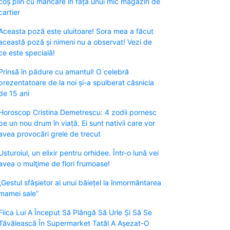
coș plin cu mâncare în fața unui mic magazin de
cartier
Aceasta poză este uluitoare! Sora mea a făcut
această poză și nimeni nu a observat! Vezi de
ce este specială!
Prinsă în pădure cu amantul! O celebră
prezentatoare de la noi și-a spulberat căsnicia
de 15 ani
Horoscop Cristina Demetrescu: 4 zodii pornesc
pe un nou drum în viață. Ei sunt nativii care vor
avea provocări grele de trecut
Usturoiul, un elixir pentru orhidee. Într-o lună vei
avea o mulţime de flori frumoase!
„Gestul sfâșietor al unui băiețel la înmormântarea
mamei sale”
Fiica Lui A Început Să Plângă Să Urle Și Să Se
Tăvălească În Supermarket Tatăl A Așezat-O