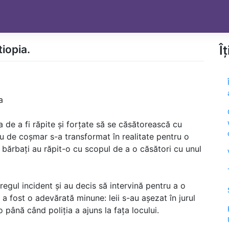
tiopia.
Î
a
ica de a fi răpite și forțate să se căsătorească cu
iu de coșmar s-a transformat în realitate pentru o
 bărbați au răpit-o cu scopul de a o căsători cu unul
ntregul incident și au decis să intervină pentru a o
a fost o adevărată minune: leii s-au așezat în jurul
 până când poliția a ajuns la fața locului.