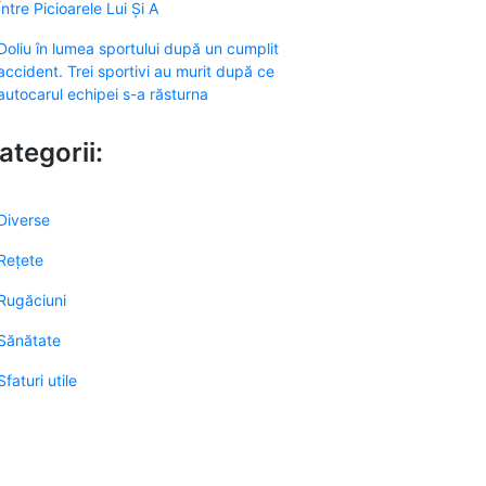
Între Picioarele Lui Și A
Doliu în lumea sportului după un cumplit
accident. Trei sportivi au murit după ce
autocarul echipei s-a răsturna
ategorii:
Diverse
Rețete
Rugăciuni
Sănătate
Sfaturi utile