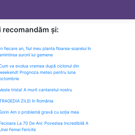
ți recomandăm și:
În fiecare an, fiul meu planta floarea-soarelui în
amintirea surorii lui gemene
Cum va evolua vremea după ciclonul din
weekend! Prognoza meteo pentru luna
octombrie
Veste trista! A murit cantaretul nostru
TRAGEDIA ZILEI în România
Sorin Am o problemă gravă cu soția mea
Fecioara La 70 De Ani: Povestea Incredibilă A
Unei Femei Fericite