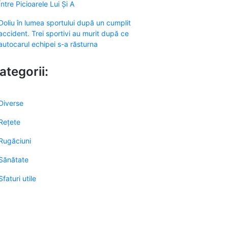
Între Picioarele Lui Și A
Doliu în lumea sportului după un cumplit
accident. Trei sportivi au murit după ce
autocarul echipei s-a răsturna
ategorii:
Diverse
Rețete
Rugăciuni
Sănătate
Sfaturi utile