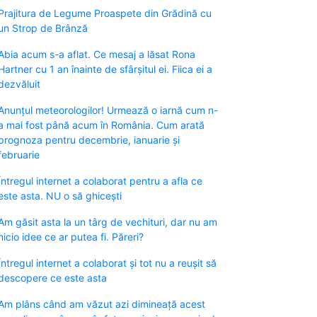
Prajitura de Legume Proaspete din Grădină cu
un Strop de Brânză
Abia acum s-a aflat. Ce mesaj a lăsat Rona
Hartner cu 1 an înainte de sfârșitul ei. Fiica ei a
dezvăluit
Anunțul meteorologilor! Urmează o iarnă cum n-
a mai fost până acum în România. Cum arată
prognoza pentru decembrie, ianuarie și
februarie
Întregul internet a colaborat pentru a afla ce
este asta. NU o să ghicești
Am găsit asta la un târg de vechituri, dar nu am
nicio idee ce ar putea fi. Păreri?
Întregul internet a colaborat și tot nu a reușit să
descopere ce este asta
Am plâns când am văzut azi dimineață acest