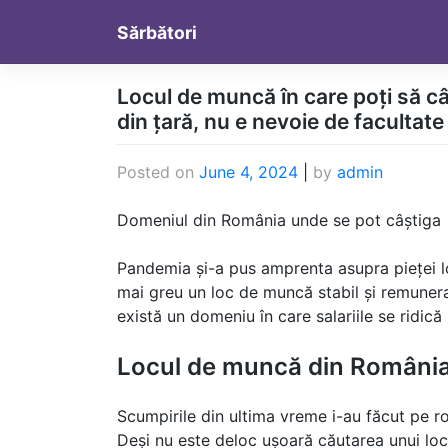
Skip
Sărbători
to
content
Locul de muncă în care poți să câ
din țară, nu e nevoie de facultate 
Posted on
June 4, 2024
|
by
admin
Domeniul din România unde se pot câștiga
Pandemia și-a pus amprenta asupra pieței lo
mai greu un loc de muncă stabil și remunera
există un domeniu în care salariile se ridică 
Locul de muncă din România u
Scumpirile din ultima vreme i-au făcut pe ro
Deși nu este deloc ușoară căutarea unui loc