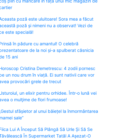
coș plin cu mâncare în fața unui mic magazin de
cartier
Aceasta poză este uluitoare! Sora mea a făcut
această poză și nimeni nu a observat! Vezi de
ce este specială!
Prinsă în pădure cu amantul! O celebră
prezentatoare de la noi și-a spulberat căsnicia
de 15 ani
Horoscop Cristina Demetrescu: 4 zodii pornesc
pe un nou drum în viață. Ei sunt nativii care vor
avea provocări grele de trecut
Usturoiul, un elixir pentru orhidee. Într-o lună vei
avea o mulţime de flori frumoase!
„Gestul sfâșietor al unui băiețel la înmormântarea
mamei sale”
Fiica Lui A Început Să Plângă Să Urle Și Să Se
Tăvălească În Supermarket Tatăl A Așezat-O