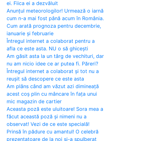
ei. Fiica ei a dezvăluit
Anunțul meteorologilor! Urmează o iarnă
cum n-a mai fost până acum în România.
Cum arată prognoza pentru decembrie,
ianuarie și februarie
Întregul internet a colaborat pentru a
afla ce este asta. NU o să ghicești
Am găsit asta la un târg de vechituri, dar
nu am nicio idee ce ar putea fi. Păreri?
Întregul internet a colaborat și tot nu a
reușit să descopere ce este asta
Am plâns când am văzut azi dimineață
acest coș plin cu mâncare în fața unui
mic magazin de cartier
Aceasta poză este uluitoare! Sora mea a
făcut această poză și nimeni nu a
observat! Vezi de ce este specială!
Prinsă în pădure cu amantul! O celebră
prezentatoare de la noi și-a spulberat