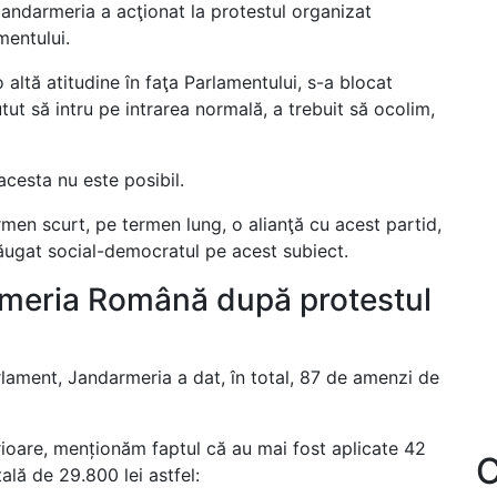
Jandarmeria a acţionat la protestul organizat
entului.
 altă atitudine în faţa Parlamentului, s-a blocat
utut să intru pe intrarea normală, a trebuit să ocolim,
acesta nu este posibil.
men scurt, pe termen lung, o alianţă cu acest partid,
dăugat social-democratul pe acest subiect.
rmeria Română după protestul
lament, Jandarmeria a dat, în total, 87 de amenzi de
erioare, menționăm faptul că au mai fost aplicate 42
C
ală de 29.800 lei astfel: