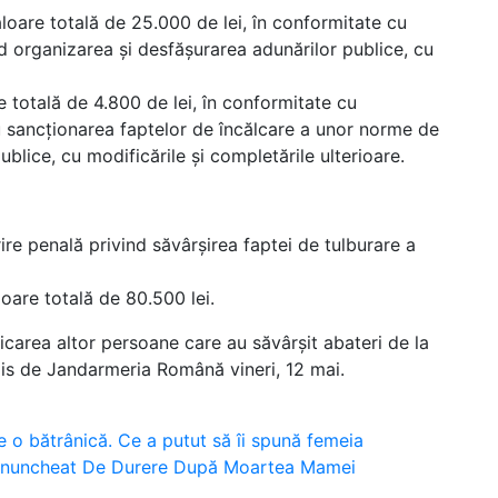
aloare totală de 25.000 de lei, în conformitate cu
nd organizarea și desfășurarea adunărilor publice, cu
e totală de 4.800 de lei, în conformitate cu
ru sancționarea faptelor de încălcare a unor norme de
 publice, cu modificările și completările ulterioare.
ire penală privind săvârșirea faptei de tulburare a
oare totală de 80.500 lei.
ificarea altor persoane care au săvârșit abateri de la
smis de Jandarmeria Română vineri, 12 mai.
e o bătrânică. Ce a putut să îi spună femeia
ngenuncheat De Durere După Moartea Mamei