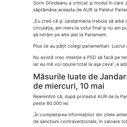
Sorin Grindeanu a criticat şi modul în care 
săptămâna aceasta de AUR la Palatul Parlam
„Eu cred că şi Jandarmeria trebuia să aibă o
circulaţia, am mers la votul final şi nu am p
să intrăm pe alte alei la Parlament.
Plus ce au păţit colegi parlamentari. Lucrul 
Nu există vreo intenţie a PSD să facă pe ter
iar eu mă voi opune total la aşa ceva”, a a
Măsurile luate de Janda
de miercuri, 10 mai
Reamintim că, după protestul AUR de la Par
peste 80.000 lei.
„În completarea informațiilor din zilele ant
de sancțiuni contravenționale, în valoare tot