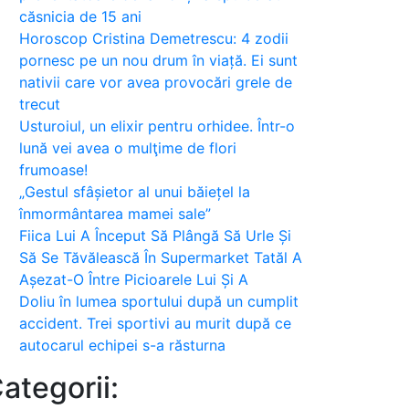
căsnicia de 15 ani
Horoscop Cristina Demetrescu: 4 zodii
pornesc pe un nou drum în viață. Ei sunt
nativii care vor avea provocări grele de
trecut
Usturoiul, un elixir pentru orhidee. Într-o
lună vei avea o mulţime de flori
frumoase!
„Gestul sfâșietor al unui băiețel la
înmormântarea mamei sale”
Fiica Lui A Început Să Plângă Să Urle Și
Să Se Tăvălească În Supermarket Tatăl A
Așezat-O Între Picioarele Lui Și A
Doliu în lumea sportului după un cumplit
accident. Trei sportivi au murit după ce
autocarul echipei s-a răsturna
ategorii: