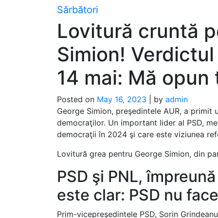
Skip
Sărbători
to
Lovitură cruntă 
content
Simion! Verdictul 
14 mai: Mă opun 
Posted on
May 16, 2023
|
by
admin
George Simion, preşedintele AUR, a primit u
democraţilor. Un important lider al PSD, me
democraţii în 2024 şi care este viziunea ref
Lovitură grea pentru George Simion, din pa
PSD şi PNL, împreună
este clar: PSD nu fac
Prim-vicepreşedintele PSD, Sorin Grindeanu, 