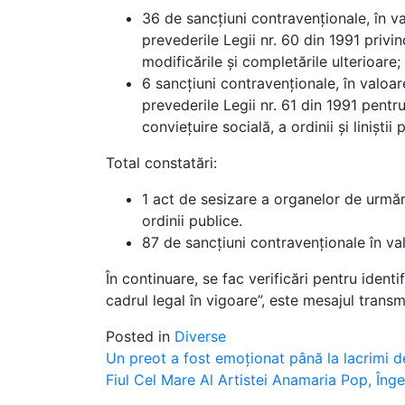
36 de sancțiuni contravenționale, în v
prevederile Legii nr. 60 din 1991 privi
modificările și completările ulterioare;
6 sancțiuni contravenționale, în valoar
prevederile Legii nr. 61 din 1991 pent
conviețuire socială, a ordinii și liniștii
Total constatări:
1 act de sesizare a organelor de urmăr
ordinii publice.
87 de sancțiuni contravenționale în val
În continuare, se fac verificări pentru ident
cadrul legal în vigoare”, este mesajul tran
Posted in
Diverse
Post
Un preot a fost emoționat până la lacrimi d
Fiul Cel Mare Al Artistei Anamaria Pop, Î
navigation