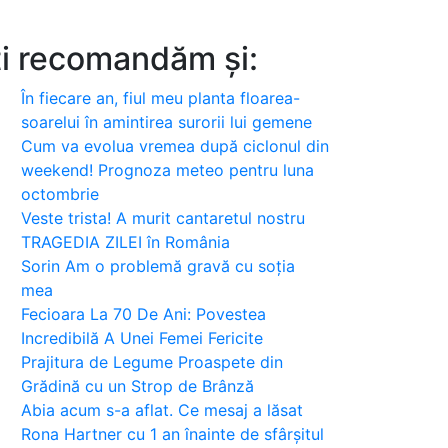
ți recomandăm și:
În fiecare an, fiul meu planta floarea-
soarelui în amintirea surorii lui gemene
Cum va evolua vremea după ciclonul din
weekend! Prognoza meteo pentru luna
octombrie
Veste trista! A murit cantaretul nostru
TRAGEDIA ZILEI în România
Sorin Am o problemă gravă cu soția
mea
Fecioara La 70 De Ani: Povestea
Incredibilă A Unei Femei Fericite
Prajitura de Legume Proaspete din
Grădină cu un Strop de Brânză
Abia acum s-a aflat. Ce mesaj a lăsat
Rona Hartner cu 1 an înainte de sfârșitul