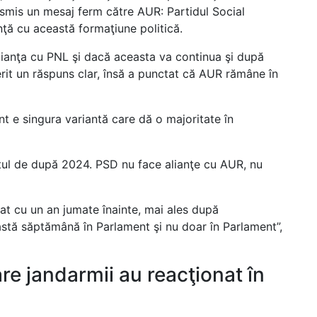
nsmis un mesaj ferm către AUR: Partidul Social
ţă cu această formaţiune politică.
lianţa cu PNL şi dacă aceasta va continua şi după
erit un răspuns clar, însă a punctat că AUR rămâne în
t e singura variantă care dă o majoritate în
ntul de după 2024. PSD nu face alianţe cu AUR, nu
at cu un an jumate înainte, mai ales după
tă săptămână în Parlament şi nu doar în Parlament”,
are jandarmii au reacţionat în