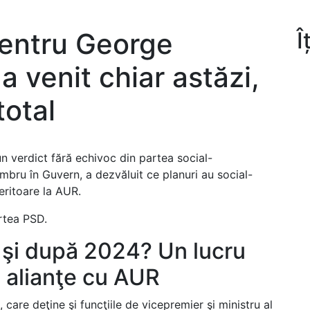
pentru George
Î
a venit chiar astăzi,
total
n verdict fără echivoc din partea social-
mbru în Guvern, a dezvăluit ce planuri au social-
eritoare la AUR.
rtea PSD.
 şi după 2024? Un lucru
e alianţe cu AUR
care deţine şi funcţiile de vicepremier şi ministru al