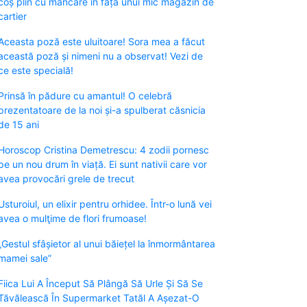
coș plin cu mâncare în fața unui mic magazin de
cartier
Aceasta poză este uluitoare! Sora mea a făcut
această poză și nimeni nu a observat! Vezi de
ce este specială!
Prinsă în pădure cu amantul! O celebră
prezentatoare de la noi și-a spulberat căsnicia
de 15 ani
Horoscop Cristina Demetrescu: 4 zodii pornesc
pe un nou drum în viață. Ei sunt nativii care vor
avea provocări grele de trecut
Usturoiul, un elixir pentru orhidee. Într-o lună vei
avea o mulţime de flori frumoase!
„Gestul sfâșietor al unui băiețel la înmormântarea
mamei sale”
Fiica Lui A Început Să Plângă Să Urle Și Să Se
Tăvălească În Supermarket Tatăl A Așezat-O