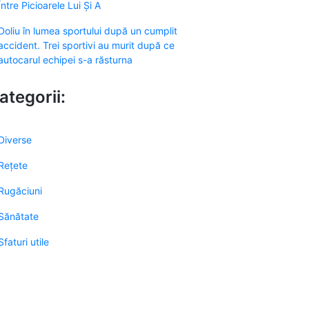
Între Picioarele Lui Și A
Doliu în lumea sportului după un cumplit
accident. Trei sportivi au murit după ce
autocarul echipei s-a răsturna
ategorii:
Diverse
Rețete
Rugăciuni
Sănătate
Sfaturi utile