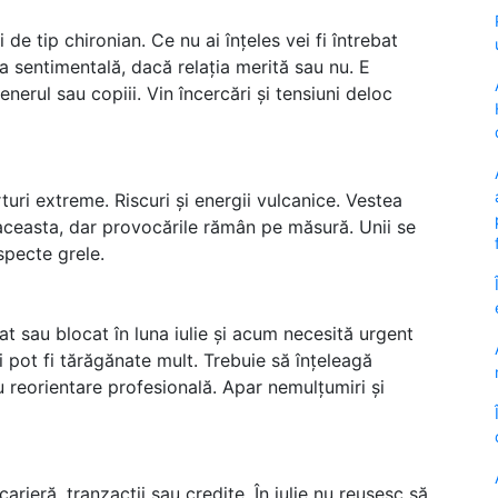
i de tip chironian. Ce nu ai înțeles vei fi întrebat
a sentimentală, dacă relația merită sau nu. E
erul sau copiii. Vin încercări și tensiuni deloc
turi extreme. Riscuri și energii vulcanice. Vestea
ceasta, dar provocările rămân pe măsură. Unii se
aspecte grele.
at sau blocat în luna iulie și acum necesită urgent
i pot fi tărăgănate mult. Trebuie să înțeleagă
au reorientare profesională. Apar nemulțumiri și
arieră, tranzacții sau credite. În iulie nu reușesc să