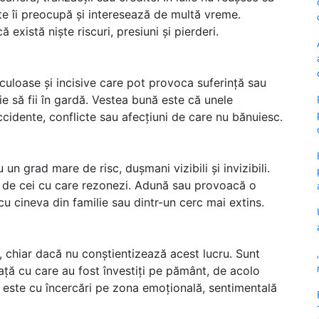
te îi preocupă și interesează de multă vreme.
există niște riscuri, presiuni și pierderi.
culoase și incisive care pot provoca suferință sau
uie să fii în gardă. Vestea bună este că unele
cidente, conflicte sau afecțiuni de care nu bănuiesc.
 un grad mare de risc, dușmani vizibili și invizibili.
t de cei cu care rezonezi. Adună sau provoacă o
cu cineva din familie sau dintr-un cerc mai extins.
 chiar dacă nu conștientizează acest lucru. Sunt
ță cu care au fost învestiți pe pământ, de acolo
ie este cu încercări pe zona emoțională, sentimentală