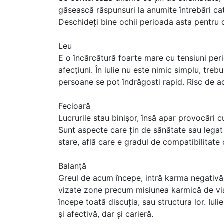
găsească răspunsuri la anumite întrebări ca
Deschideți bine ochii perioada asta pentru că 
Leu
E o încărcătură foarte mare cu tensiuni peri
afecțiuni. În iulie nu este nimic simplu, treb
persoane se pot îndrăgosti rapid. Risc de ac
Fecioară
Lucrurile stau binișor, însă apar provocări cu
Sunt aspecte care țin de sănătate sau lega
stare, află care e gradul de compatibilitate 
Balanță
Greul de acum începe, intră karma negativă,
vizate zone precum misiunea karmică de via
începe toată discuția, sau structura lor. Iul
și afectivă, dar și carieră.