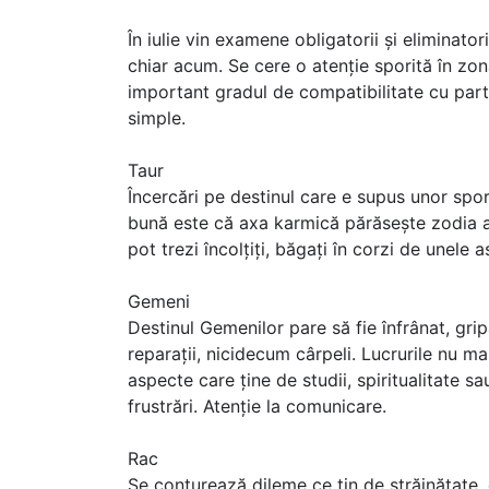
În iulie vin examene obligatorii și eliminatori
chiar acum. Se cere o atenție sporită în zon
important gradul de compatibilitate cu parten
simple.
Taur
Încercări pe destinul care e supus unor spor
bună este că axa karmică părăsește zodia a
pot trezi încolțiți, băgați în corzi de unele 
Gemeni
Destinul Gemenilor pare să fie înfrânat, grip
reparații, nicidecum cârpeli. Lucrurile nu ma
aspecte care ține de studii, spiritualitate s
frustrări. Atenție la comunicare.
Rac
Se conturează dileme ce țin de străinătate, c