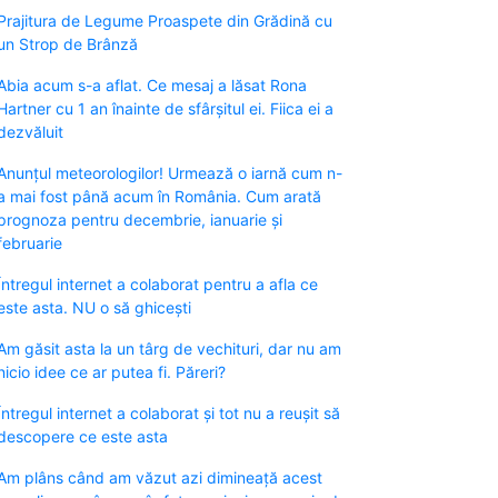
Prajitura de Legume Proaspete din Grădină cu
un Strop de Brânză
Abia acum s-a aflat. Ce mesaj a lăsat Rona
Hartner cu 1 an înainte de sfârșitul ei. Fiica ei a
dezvăluit
Anunțul meteorologilor! Urmează o iarnă cum n-
a mai fost până acum în România. Cum arată
prognoza pentru decembrie, ianuarie și
februarie
Întregul internet a colaborat pentru a afla ce
este asta. NU o să ghicești
Am găsit asta la un târg de vechituri, dar nu am
nicio idee ce ar putea fi. Păreri?
Întregul internet a colaborat și tot nu a reușit să
descopere ce este asta
Am plâns când am văzut azi dimineață acest