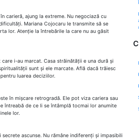
în carieră, ajung la extreme. Nu negociază cu
 dificultăți. Mariana Cojocaru le transmite să se
 lor. Atenție la întrebările la care nu au găsit
C
t care i-au marcat. Casa străinătății e una dură și
piritualității sunt și ele marcate. Află dacă trăiesc
entru luarea deciziilor.
te în mișcare retrogradă. Ele pot viza cariera sau
. Se întreabă de ce li se întâmplă tocmai lor anumite
nele lor.
și secrete ascunse. Nu rămâne indiferenți și impasibili