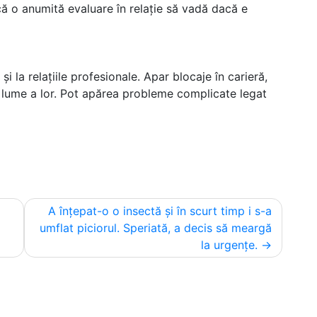
facă o anumită evaluare în relație să vadă dacă e
 și la relațiile profesionale. Apar blocaje în carieră,
r-o lume a lor. Pot apărea probleme complicate legat
A înțepat-o o insectă și în scurt timp i s-a
umflat piciorul. Speriată, a decis să meargă
la urgențe.