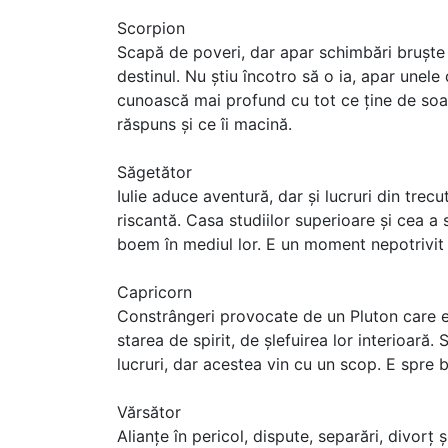
Scorpion
Scapă de poveri, dar apar schimbări bruște 
destinul. Nu știu încotro să o ia, apar unele
cunoască mai profund cu tot ce ține de soarta
răspuns și ce îi macină.
Săgetător
Iulie aduce aventură, dar și lucruri din trecu
riscantă. Casa studiilor superioare și cea a s
boem în mediul lor. E un moment nepotrivit p
Capricorn
Constrângeri provocate de un Pluton care es
starea de spirit, de șlefuirea lor interioară
lucruri, dar acestea vin cu un scop. E spre bi
Vărsător
Alianțe în pericol, dispute, separări, divorț 