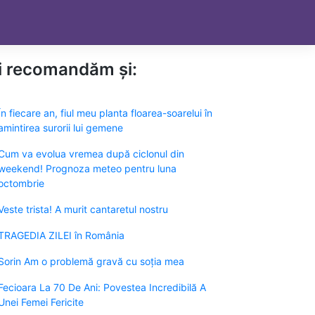
ți recomandăm și:
În fiecare an, fiul meu planta floarea-soarelui în
amintirea surorii lui gemene
Cum va evolua vremea după ciclonul din
weekend! Prognoza meteo pentru luna
octombrie
Veste trista! A murit cantaretul nostru
TRAGEDIA ZILEI în România
Sorin Am o problemă gravă cu soția mea
Fecioara La 70 De Ani: Povestea Incredibilă A
Unei Femei Fericite