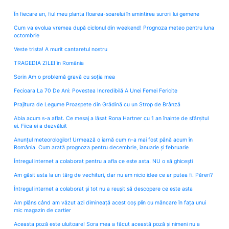
În fiecare an, fiul meu planta floarea-soarelui în amintirea surorii lui gemene
Cum va evolua vremea după ciclonul din weekend! Prognoza meteo pentru luna
octombrie
Veste trista! A murit cantaretul nostru
TRAGEDIA ZILEI în România
Sorin Am o problemă gravă cu soția mea
Fecioara La 70 De Ani: Povestea Incredibilă A Unei Femei Fericite
Prajitura de Legume Proaspete din Grădină cu un Strop de Brânză
Abia acum s-a aflat. Ce mesaj a lăsat Rona Hartner cu 1 an înainte de sfârșitul
ei. Fiica ei a dezvăluit
Anunțul meteorologilor! Urmează o iarnă cum n-a mai fost până acum în
România. Cum arată prognoza pentru decembrie, ianuarie și februarie
Întregul internet a colaborat pentru a afla ce este asta. NU o să ghicești
Am găsit asta la un târg de vechituri, dar nu am nicio idee ce ar putea fi. Păreri?
Întregul internet a colaborat și tot nu a reușit să descopere ce este asta
Am plâns când am văzut azi dimineață acest coș plin cu mâncare în fața unui
mic magazin de cartier
Aceasta poză este uluitoare! Sora mea a făcut această poză și nimeni nu a