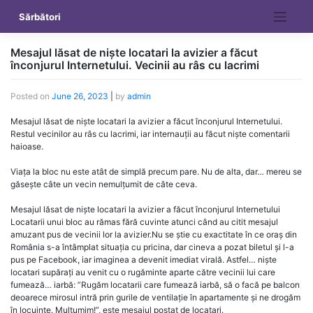
Skip
Sărbători
to
content
Mesajul lăsat de niște locatari la avizier a făcut
înconjurul Internetului. Vecinii au râs cu lacrimi
Posted on
June 26, 2023
|
by
admin
Mesajul lăsat de niște locatari la avizier a făcut înconjurul Internetului.
Restul vecinilor au râs cu lacrimi, iar internauții au făcut niște comentarii
haioase.
Viața la bloc nu este atât de simplă precum pare. Nu de alta, dar… mereu se
găsește câte un vecin nemulțumit de câte ceva.
Mesajul lăsat de niște locatari la avizier a făcut înconjurul Internetului
Locatarii unui bloc au rămas fără cuvinte atunci când au citit mesajul
amuzant pus de vecinii lor la avizier.Nu se știe cu exactitate în ce oraș din
România s-a întâmplat situația cu pricina, dar cineva a pozat biletul și l-a
pus pe Facebook, iar imaginea a devenit imediat virală. Astfel… niște
locatari supărați au venit cu o rugăminte aparte către vecinii lui care
fumează… iarbă: ”Rugăm locatarii care fumează iarbă, să o facă pe balcon
deoarece mirosul intră prin gurile de ventilație în apartamente și ne drogăm
în locuințe. Mulțumim!”, este mesajul postat de locatari.