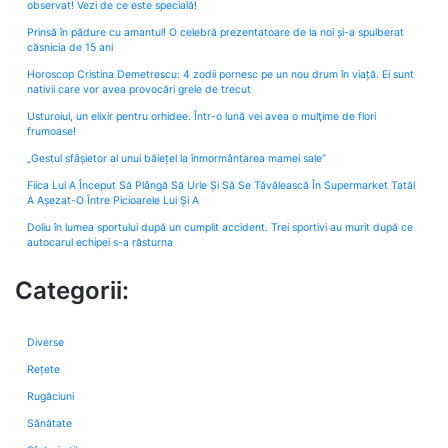
observat! Vezi de ce este specială!
Prinsă în pădure cu amantul! O celebră prezentatoare de la noi și-a spulberat
căsnicia de 15 ani
Horoscop Cristina Demetrescu: 4 zodii pornesc pe un nou drum în viață. Ei sunt
nativii care vor avea provocări grele de trecut
Usturoiul, un elixir pentru orhidee. Într-o lună vei avea o mulţime de flori
frumoase!
„Gestul sfâșietor al unui băiețel la înmormântarea mamei sale”
Fiica Lui A Început Să Plângă Să Urle Și Să Se Tăvălească În Supermarket Tatăl
A Așezat-O Între Picioarele Lui Și A
Doliu în lumea sportului după un cumplit accident. Trei sportivi au murit după ce
autocarul echipei s-a răsturna
Categorii:
Diverse
Rețete
Rugăciuni
Sănătate