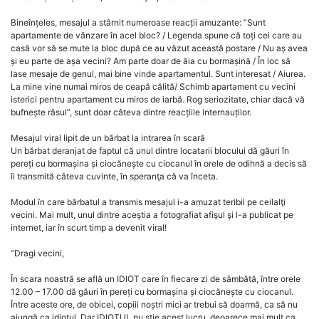
Bineînțeles, mesajul a stârnit numeroase reacții amuzante: ”Sunt
apartamente de vânzare în acel bloc? / Legenda spune că toți cei care au
casă vor să se mute la bloc după ce au văzut această postare / Nu aș avea
și eu parte de așa vecini? Am parte doar de ăia cu bormașină / În loc să
lase mesaje de genul, mai bine vinde apartamentul. Sunt interesat / Aiurea.
La mine vine numai miros de ceapă călită/ Schimb apartament cu vecini
isterici pentru apartament cu miros de iarbă. Rog seriozitate, chiar dacă vă
bufnește râsul”, sunt doar câteva dintre reacțiile internauților.
Mesajul viral lipit de un bărbat la intrarea în scară
Un bărbat deranjat de faptul că unul dintre locatarii blocului dă găuri în
pereți cu bormașina și ciocănește cu ciocanul în orele de odihnă a decis să
îi transmită câteva cuvinte, în speranţa că va înceta.
Modul în care bărbatul a transmis mesajul i-a amuzat teribil pe ceilalţi
vecini. Mai mult, unul dintre aceştia a fotografiat afişul şi l-a publicat pe
internet, iar în scurt timp a devenit viral!
”Dragi vecini,
În scara noastră se află un IDIOT care în fiecare zi de sâmbătă, între orele
12.00 – 17.00 dă găuri în pereți cu bormașina și ciocănește cu ciocanul.
Între aceste ore, de obicei, copiii noștri mici ar trebui să doarmă, ca să nu
ajungă ca idiotul. Dar IDIOTUL nu știe acest lucru, deoarece mai mult ca