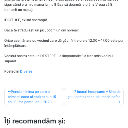
sigur când era mic mama lui nu îl lăsa să doarmă la prânz.Vreau să îi
transmit un mesaj:
IDIOTULE, există speranță!
Dacă te străduiești un pic, poți fi un om normal!
Orice asemănare cu vecinul care dă găuri între orele 12.00 – 17.00 este pur
întâmplătoare.
Vecinul nostru este un DEȘTEPT… asimptomatic.”, a transmis vecinul
supărat.
Posted in
Diverse
Post
Pensia minima pe care o
7 lucruri importante – Bine de
primesti daca ai cotizat sub 15
știut pentru orice băutor de cafea
navigation
ani. Suma pentru anul 2023
Îți recomandăm și: