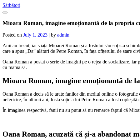
Skip
Sărbători
to
content
Mioara Roman, imagine emoționantă de la propria c
Posted on
July 1, 2023
|
by
admin
Anii au trecut, iar viața Mioarei Roman și a fostului său soț s-a schi
care a spus „Da” alături de Petre Roman, în fața ofițerului de stare civi
Oana Roman a postat o serie de imagini pe o rețea de socializare, iar p
cu mama sa.
Mioara Roman, imagine emoționantă de la 
Oana Roman a decis să le arate fanilor din mediul online o fotografie 
nefericire, în ultimii ani, fosta soție a lui Petre Roman a fost copleșită
În imaginea respectivă, fanii nu au putut să nu remarce faptul că Mioar
Oana Roman, acuzată că și-a abandonat ma