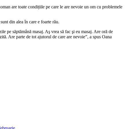
man are toate condițiile pe care le are nevoie un om cu problemele
nt din alea în care e foarte rău.
 zile pe săptămână masaj. Aş vrea să fac şi eu masaj. Are oră de
izită. Are parte de tot ajutorul de care are nevoie”, a spus Oana
ebruarie