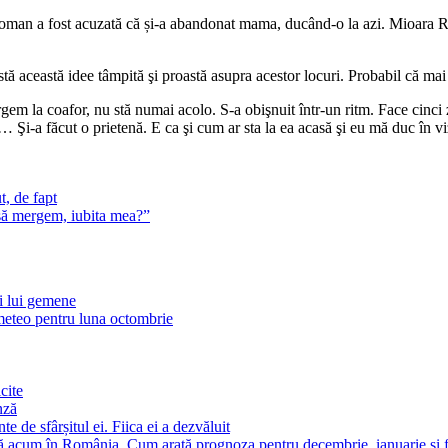
man a fost acuzată că și-a abandonat mama, ducând-o la azi. Mioara Ro
ceastă idee tâmpită şi proastă asupra acestor locuri. Probabil că mai su
rgem la coafor, nu stă numai acolo. S-a obişnuit într-un ritm. Face cinci
e… Şi-a făcut o prietenă. E ca şi cum ar sta la ea acasă şi eu mă duc în v
t, de fapt
 să mergem, iubita mea?”
ii lui gemene
eteo pentru luna octombrie
cite
nză
 de sfârșitul ei. Fiica ei a dezvăluit
ă acum în România. Cum arată prognoza pentru decembrie, ianuarie și f