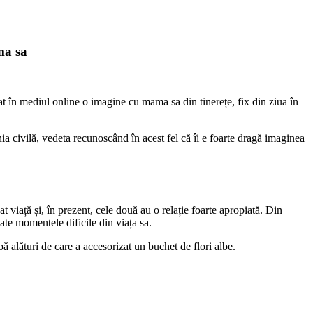
ma sa
t în mediul online o imagine cu mama sa din tinerețe, fix din ziua în
a civilă, vedeta recunoscând în acest fel că îi e foarte dragă imaginea
viață și, în prezent, cele două au o relație foarte apropiată. Din
oate momentele dificile din viața sa.
 alături de care a accesorizat un buchet de flori albe.