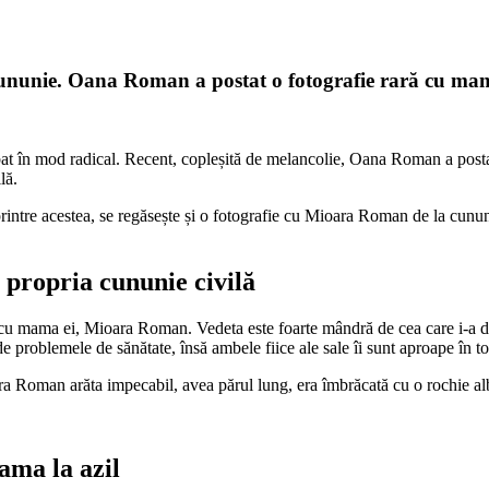
ununie. Oana Roman a postat o fotografie rară cu ma
mbat în mod radical. Recent, copleșită de melancolie, Oana Roman a posta
lă.
rintre acestea, se regăsește și o fotografie cu Mioara Roman de la cununi
propria cununie civilă
cu mama ei, Mioara Roman. Vedeta este foarte mândră de cea care i-a dat 
 de problemele de sănătate, însă ambele fiice ale sale îi sunt aproape în t
a Roman arăta impecabil, avea părul lung, era îmbrăcată cu o rochie albă
ma la azil