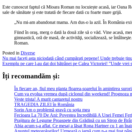
Este cunoscut faptul că Mioara Roman nu locuiește acasă, iar Oana Ro
sale de sănătate și este tratată de fiecare dată cu foarte mare grijă.
„Nu mi-am abandonat mama. Am dus-o la azil. În România există a
Fiind în oraş, merg o dată la două zile să o văd. Vine acasă, me
gimnastică, oră de masă, de activităţi, socializează, se întâlneşt
Roman.
Posted in
Diverse
Post
Nu mai faceți asta niciodată când cumpărați pepene! Unde trebuie ținu
Exemplu pe care l-au dat doi bătrânei pe Calea Victoriei! ”Unde vrei
navigation
Îți recomandăm și:
În fiecare an, fiul meu planta floarea-soarelui în amintirea suror
Cum va evolua vremea după ciclonul din weekend! Prognoza m
Veste trista! A murit cantaretul nostru
TRAGEDIA ZILEI în România
Sorin Am o problemă gravă cu soția mea
Fecioara La 70 De Ani: Povestea Incredibilă A Unei Femei Feri
Prajitura de Legume Proaspete din Grădină cu un Strop de Brâ
Abia acum s-a aflat. Ce mesaj a lăsat Rona Hartner cu 1 an înainte
Anunțul meteorologilor! Urmează o iarnă cum n-a mai fost pân