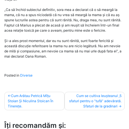
„Ca să închid subiectul definitiv, sora mea a declarat că o să meargă la
mama, că nu a spus niciodată că nu vrea să meargă la mama și că eu aș
spune lucrurile astea pentru că sunt rănită. Nu, draga mea, nu sunt rănită.
Faptul că Marius a plecat de acasă și am reușit să încheiem într-un final
acea relație toxică pe care o aveam, pentru mine este o fericire.
Și-a ales prost momentul, dar eu nu sunt rănită, sunt foarte fericită și
această discuție referitoare la mama nu are nicio legătură. Nu am nevoie
de milă și compasiune, am nevoie ca mama să nu mai urle după fata ei”, a
mai declarat Oana Roman.
Posted in
Diverse
Post
Cum Arătau Petrică Mîțu
Cum se cultiva leușteanul ,5
Stoian Și Niculina Stoican În
sfaturi pentru o “tufă” adevărată.
navigation
Tinerețe.
Sfaturi de la gradinari
Îți recomandăm și: