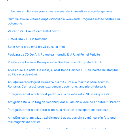
În fiecare an, fiul meu planta floarea-soarelui în amintirea surorii lui gemene
Cum va evolua vremea după ciclonul din weekend! Prognoza meteo pentru luna
octombrie
Veste trista! A murit cantaretul nostru
TRAGEDIA ZILEI în România
Sorin Am o problemă gravă cu soția mea
Fecioara La 70 De Ani: Povestea Incredibilă A Unei Femei Fericite
Prajitura de Legume Proaspete din Grădină cu un Strop de Brânză
Abia acum s-a aflat. Ce mesaj a lăsat Rona Hartner cu 1 an înainte de sfârșitul
ei. Fiica ei a dezvăluit
Anunțul meteorologilor! Urmează o iarnă cum n-a mai fost până acum în
România. Cum arată prognoza pentru decembrie, ianuarie și februarie
Întregul internet a colaborat pentru a afla ce este asta. NU o să ghicești
Am găsit asta la un târg de vechituri, dar nu am nicio idee ce ar putea fi. Păreri?
Întregul internet a colaborat și tot nu a reușit să descopere ce este asta
Am plâns când am văzut azi dimineață acest coș plin cu mâncare în fața unui
mic magazin de cartier