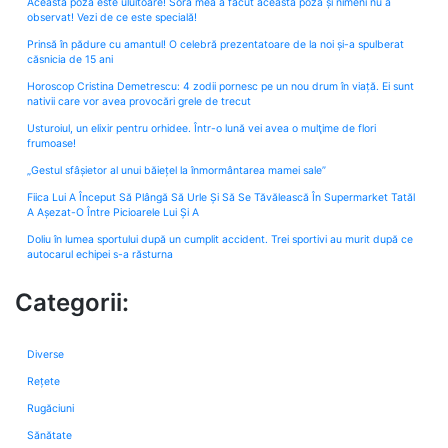
Aceasta poză este uluitoare! Sora mea a făcut această poză și nimeni nu a
observat! Vezi de ce este specială!
Prinsă în pădure cu amantul! O celebră prezentatoare de la noi și-a spulberat
căsnicia de 15 ani
Horoscop Cristina Demetrescu: 4 zodii pornesc pe un nou drum în viață. Ei sunt
nativii care vor avea provocări grele de trecut
Usturoiul, un elixir pentru orhidee. Într-o lună vei avea o mulţime de flori
frumoase!
„Gestul sfâșietor al unui băiețel la înmormântarea mamei sale”
Fiica Lui A Început Să Plângă Să Urle Și Să Se Tăvălească În Supermarket Tatăl
A Așezat-O Între Picioarele Lui Și A
Doliu în lumea sportului după un cumplit accident. Trei sportivi au murit după ce
autocarul echipei s-a răsturna
Categorii:
Diverse
Rețete
Rugăciuni
Sănătate