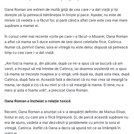
Oana Roman are extrem de multă grijă de cea care i-a dat viață și își
dorește să își petreacă bătrânețea în liniște și pace. Așadar, nu este de
mirare că vedeta s-a făcut foc și pară când a aflat care este cea mai mare
supărare a mamei ei.
În cursul celei mai recente vizite pe care i-a făcut-o Mioarei, Oana Roman
a aflat că mama sa îi duce extrem de tare dorul celeilalte fiice, Catinca.
Numai că, potrivit Oanei, sora ei vitregă nu este deloc dispusă să petreacă
timp cu cea care i-a dat viață.
„Am fost la mama și, din păcate, după ce mi-a spus că se bucură că am
venit, a început să mă întrebe de Catinca, iar doamna asistentă mi-a spus
că mama se trezește noaptea și o strigă, urlă după ea, după sora mea, după
Catinca, după fata ei. Această fată a declarat că nu mai vrea să meargă la
mama, iar după a zis că eu mint și că o să meargă la mama. Ei bine, nu a
mers și asta e foarte urât”, a precizat Oana Roman.
Oana Roman a încheiat o relație toxică
Recent, Oana Roman a anunțat că s-a despărțit definitiv de Marius Elisei,
fostul ei soț, cu care are o fiică împreună. Și, de parcă această supărare nu
era de ajuns, vedeta a mai dezvăluit și problemele cu privire la sora ei
vitregă, Catinca. Astfel că Oana a decis să spună tot ce se întâmplă în
viața ei.