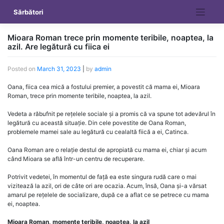
Skip
Sărbători
to
content
Mioara Roman trece prin momente teribile, noaptea, la
azil. Are legătură cu fiica ei
Posted on
March 31, 2023
|
by
admin
Oana, fiica cea mică a fostului premier, a povestit că mama ei, Mioara
Roman, trece prin momente teribile, noaptea, la azil.
Vedeta a răbufnit pe rețelele sociale și a promis că va spune tot adevărul în
legătură cu această situație. Din cele povestite de Oana Roman,
problemele mamei sale au legătură cu cealaltă fiică a ei, Catinca.
Oana Roman are o relație destul de apropiată cu mama ei, chiar și acum
când Mioara se află într-un centru de recuperare.
Potrivit vedetei, în momentul de față ea este singura rudă care o mai
vizitează la azil, ori de câte ori are ocazia. Acum, însă, Oana și-a vărsat
amarul pe rețelele de socializare, după ce a aflat ce se petrece cu mama
ei, noaptea.
Mioara Roman, momente teribile, noaptea, la azil