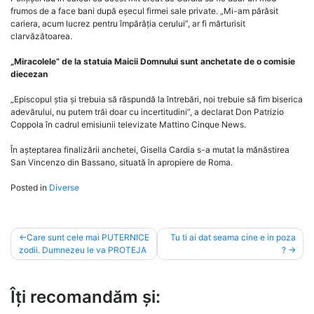
frumos de a face bani după eșecul firmei sale private. „Mi-am părăsit
cariera, acum lucrez pentru împărăția cerului”, ar fi mărturisit
clarvăzătoarea.
„Miracolele” de la statuia Maicii Domnului sunt anchetate de o comisie
diecezan
„Episcopul știa și trebuia să răspundă la întrebări, noi trebuie să fim biserica
adevărului, nu putem trăi doar cu incertitudini”, a declarat Don Patrizio
Coppola în cadrul emisiunii televizate Mattino Cinque News.
În așteptarea finalizării anchetei, Gisella Cardia s-a mutat la mănăstirea
San Vincenzo din Bassano, situată în apropiere de Roma.
Posted in
Diverse
Post
Care sunt cele mai PUTERNICE
Tu ti ai dat seama cine e in poza
zodii. Dumnezeu le va PROTEJA
?
navigation
Îți recomandăm și: