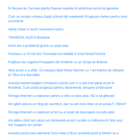
În fiecare an, fiul meu planta floarea-soarelui în amintirea surorii lui gemene
Cum va evolua vremea după ciclonul din weekend! Prognoza meteo pentru luna
octombrie
Veste trista! A murit cantaretul nostru
TRAGEDIA ZILEI în România
Sorin Am o problemă gravă cu soția mea
Fecioara La 70 De Ani: Povestea Incredibilă A Unei Femei Fericite
Prajitura de Legume Proaspete din Grădină cu un Strop de Brânză
Abia acum s-a aflat. Ce mesaj a lăsat Rona Hartner cu 1 an înainte de sfârșitul
ei. Fiica ei a dezvăluit
Anunțul meteorologilor! Urmează o iarnă cum n-a mai fost până acum în
România. Cum arată prognoza pentru decembrie, ianuarie și februarie
Întregul internet a colaborat pentru a afla ce este asta. NU o să ghicești
Am găsit asta la un târg de vechituri, dar nu am nicio idee ce ar putea fi. Păreri?
Întregul internet a colaborat și tot nu a reușit să descopere ce este asta
Am plâns când am văzut azi dimineață acest coș plin cu mâncare în fața unui
mic magazin de cartier
Aceasta poză este uluitoare! Sora mea a făcut această poză și nimeni nu a