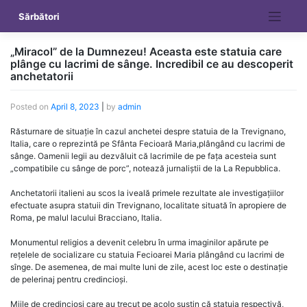
Skip
Sărbători
to
content
„Miracol” de la Dumnezeu! Aceasta este statuia care
plânge cu lacrimi de sânge. Incredibil ce au descoperit
anchetatorii
Posted on
April 8, 2023
|
by
admin
Răsturnare de situație în cazul anchetei despre statuia de la Trevignano,
Italia, care o reprezintă pe Sfânta Fecioară Maria,plângând cu lacrimi de
sânge. Oamenii legii au dezvăluit că lacrimile de pe fața acesteia sunt
„compatibile cu sânge de porc”, notează jurnaliștii de la La Repubblica.
Anchetatorii italieni au scos la iveală primele rezultate ale investigațiilor
efectuate asupra statuii din Trevignano, localitate situată în apropiere de
Roma, pe malul lacului Bracciano, Italia.
Monumentul religios a devenit celebru în urma imaginilor apărute pe
rețelele de socializare cu statuia Fecioarei Maria plângând cu lacrimi de
sînge. De asemenea, de mai multe luni de zile, acest loc este o destinație
de pelerinaj pentru credincioși.
Miile de credincioși care au trecut pe acolo susțin că statuia respectivă,