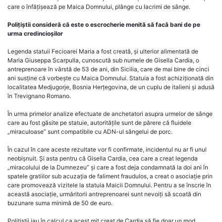
care o înfățișează pe Maica Domnului, plânge cu lacrimi de sânge.
Polițiștii consideră că este o escrocherie menită să facă bani de pe
urma credincioșilor
Legenda statuii Fecioarei Maria a fost creată, și ulterior alimentată de
Maria Giuseppa Scarpulla, cunoscută sub numele de Gisella Cardia, o
antreprenoare în vârstă de 53 de ani, din Sicilia, care de mai bine de cinci
ani susține că vorbește cu Maica Domnului. Statuia a fost achiziționată din
localitatea Medjugorje, Bosnia Herțegovina, de un cuplu de italieni și adusă
în Trevignano Romano.
În urma primelor analize efectuate de anchetatori asupra urmelor de sânge
care au fost găsite pe statuie, autoritățile sunt de părere că fluidele
„miraculoase” sunt compatibile cu ADN-ul sângelui de porc.
În cazul în care aceste rezultate vor fi confirmate, incidentul nu ar fi unul
neobișnuit. Și asta pentru că Gisella Cardia, cea care a creat legenda
„miracolului de la Dumnezeu” și care a fost deja condamnată la doi ani în
spatele gratiilor sub acuzația de faliment fraudulos, a creat o asociație prin
care promovează vizitele la statuia Maicii Domnului. Pentru a se înscrie în
această asociație, urmăritorii antreprenoarei sunt nevoiți să scoată din
buzunare suma minimă de 50 de euro.
Polițiștii iau în calcul ca acest mit creat de Cardia să fie doar un mod