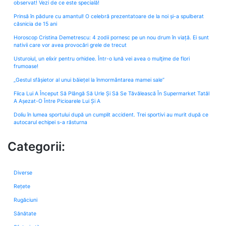
observat! Vezi de ce este specială!
Prinsă în pădure cu amantul! O celebră prezentatoare de la noi și-a spulberat
căsnicia de 15 ani
Horoscop Cristina Demetrescu: 4 zodii pornesc pe un nou drum în viață. Ei sunt
nativii care vor avea provocări grele de trecut
Usturoiul, un elixir pentru orhidee. Într-o lună vei avea o mulţime de flori
frumoase!
„Gestul sfâșietor al unui băiețel la înmormântarea mamei sale”
Fiica Lui A Început Să Plângă Să Urle Și Să Se Tăvălească În Supermarket Tatăl
A Așezat-O Între Picioarele Lui Și A
Doliu în lumea sportului după un cumplit accident. Trei sportivi au murit după ce
autocarul echipei s-a răsturna
Categorii:
Diverse
Rețete
Rugăciuni
Sănătate