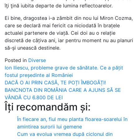
îţi ţină iubita departe de lumina reflectoarelor.
Ei bine, dragostea i-a zâmbit din nou lui Miron Cozma,
care se declară mai fericit ca niciodată în brațele
actualei partenere de viață. Cei doi au o relație
discretă de câțiva ani, iar pentru moment nu au planuri
să-și unească destinele.
Posted in
Diverse
Post
Ion Iliescu, probleme grave de sănătate. Ce a pățit
fostul președinte al României
navigation
DACĂ O AI PRIN CASĂ, TE POȚI ÎMBOGĂȚI!
BANCNOTA DIN ROMÂNIA CARE A AJUNS SĂ SE
VÂNDĂ CU 6.800 DE LEI
Îți recomandăm și:
În fiecare an, fiul meu planta floarea-soarelui în
amintirea surorii lui gemene
Cum va evolua vremea după ciclonul din