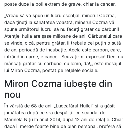
poate duce la boli extrem de grave, chiar la cancer.
„Vreau să vă spun un lucru esenţial, minerul Cozma,
dacă ţineţi la sănătatea voastră, minerul Cozma vă
spune următorul lucru: să nu faceţi grătar cu cărbuni!
Atenţie, huila are şase milioane de ani. Cărbunelui care
se vinde, cică, pentru grătar, îi trebuie cel puţin o sută
de an, perioadă de incubaţie. Acela este carbon, care,
intrând în carne, e cancer. Scuzaţi-mi expresia! Deci nu
mâncaţi grătar cu cărbune, cu lemn, da!„, este mesajul
lui Miron Cozma, postat pe reţelele sociale.
Miron Cozma iubeşte din
nou
În vârstă de 68 de ani, „Luceafărul Huilei” şi-a găsit
jumătatea după ce s-a despărțit cu scandal de
Marinela Nițu în anul 2014, după 12 ani de relație. Chiar
dacă îi merge foarte bine pe plan personal, preferă să