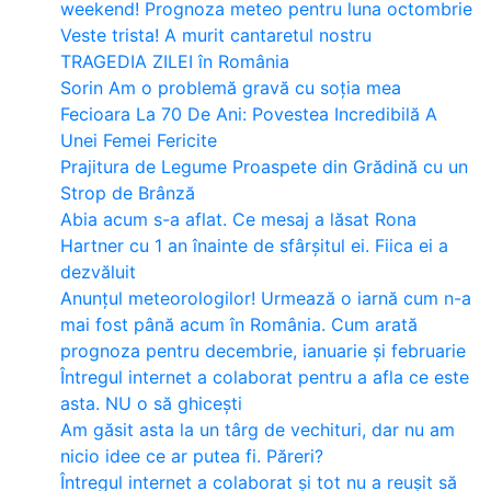
weekend! Prognoza meteo pentru luna octombrie
Veste trista! A murit cantaretul nostru
TRAGEDIA ZILEI în România
Sorin Am o problemă gravă cu soția mea
Fecioara La 70 De Ani: Povestea Incredibilă A
Unei Femei Fericite
Prajitura de Legume Proaspete din Grădină cu un
Strop de Brânză
Abia acum s-a aflat. Ce mesaj a lăsat Rona
Hartner cu 1 an înainte de sfârșitul ei. Fiica ei a
dezvăluit
Anunțul meteorologilor! Urmează o iarnă cum n-a
mai fost până acum în România. Cum arată
prognoza pentru decembrie, ianuarie și februarie
Întregul internet a colaborat pentru a afla ce este
asta. NU o să ghicești
Am găsit asta la un târg de vechituri, dar nu am
nicio idee ce ar putea fi. Păreri?
Întregul internet a colaborat și tot nu a reușit să