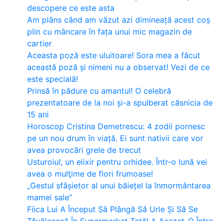
descopere ce este asta
Am plâns când am văzut azi dimineață acest coș
plin cu mâncare în fața unui mic magazin de
cartier
Aceasta poză este uluitoare! Sora mea a făcut
această poză și nimeni nu a observat! Vezi de ce
este specială!
Prinsă în pădure cu amantul! O celebră
prezentatoare de la noi și-a spulberat căsnicia de
15 ani
Horoscop Cristina Demetrescu: 4 zodii pornesc
pe un nou drum în viață. Ei sunt nativii care vor
avea provocări grele de trecut
Usturoiul, un elixir pentru orhidee. Într-o lună vei
avea o mulţime de flori frumoase!
„Gestul sfâșietor al unui băiețel la înmormântarea
mamei sale”
Fiica Lui A Început Să Plângă Să Urle Și Să Se