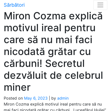
Skip
Sărbători
to
Miron Cozma explică
content
motivul ireal pentru
care să nu mai faci
nicodată grătar cu
cărbuni! Secretul
dezvăluit de celebrul
miner
Posted on
May 6, 2023
|
by
admin
Miron Cozma explică motivul ireal pentru care să nu
mai faci nicodată grătar cu cărbuni. „Luceafărul Huilei”