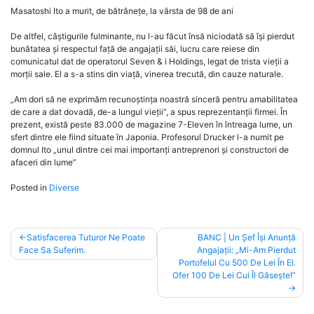
Masatoshi Ito a murit, de bătrânețe, la vârsta de 98 de ani
De altfel, câștigurile fulminante, nu l-au făcut însă niciodată să își pierdut
bunătatea și respectul față de angajații săi, lucru care reiese din
comunicatul dat de operatorul Seven & i Holdings, legat de trista vieții a
morții sale. El a s-a stins din viață, vinerea trecută, din cauze naturale.
„Am dori să ne exprimăm recunoștința noastră sinceră pentru amabilitatea
de care a dat dovadă, de-a lungul vieții”, a spus reprezentanții firmei. În
prezent, există peste 83.000 de magazine 7-Eleven în întreaga lume, un
sfert dintre ele fiind situate în Japonia. Profesorul Drucker l-a numit pe
domnul Ito „unul dintre cei mai importanți antreprenori și constructori de
afaceri din lume”
Posted in
Diverse
Post
Satisfacerea Tuturor Ne Poate
BANC | Un Șef Își Anunță
Face Sa Suferim.
Angajații: „Mi-Am Pierdut
navigation
Portofelul Cu 500 De Lei În El.
Ofer 100 De Lei Cui Îl Găsește!”