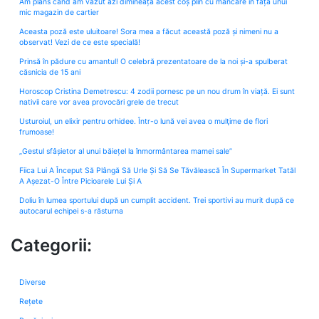
Am plâns când am văzut azi dimineață acest coș plin cu mâncare în fața unui
mic magazin de cartier
Aceasta poză este uluitoare! Sora mea a făcut această poză și nimeni nu a
observat! Vezi de ce este specială!
Prinsă în pădure cu amantul! O celebră prezentatoare de la noi și-a spulberat
căsnicia de 15 ani
Horoscop Cristina Demetrescu: 4 zodii pornesc pe un nou drum în viață. Ei sunt
nativii care vor avea provocări grele de trecut
Usturoiul, un elixir pentru orhidee. Într-o lună vei avea o mulţime de flori
frumoase!
„Gestul sfâșietor al unui băiețel la înmormântarea mamei sale”
Fiica Lui A Început Să Plângă Să Urle Și Să Se Tăvălească În Supermarket Tatăl
A Așezat-O Între Picioarele Lui Și A
Doliu în lumea sportului după un cumplit accident. Trei sportivi au murit după ce
autocarul echipei s-a răsturna
Categorii:
Diverse
Rețete