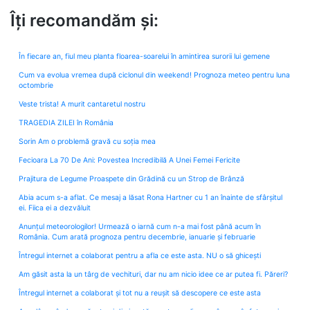
Îți recomandăm și:
În fiecare an, fiul meu planta floarea-soarelui în amintirea surorii lui gemene
Cum va evolua vremea după ciclonul din weekend! Prognoza meteo pentru luna
octombrie
Veste trista! A murit cantaretul nostru
TRAGEDIA ZILEI în România
Sorin Am o problemă gravă cu soția mea
Fecioara La 70 De Ani: Povestea Incredibilă A Unei Femei Fericite
Prajitura de Legume Proaspete din Grădină cu un Strop de Brânză
Abia acum s-a aflat. Ce mesaj a lăsat Rona Hartner cu 1 an înainte de sfârșitul
ei. Fiica ei a dezvăluit
Anunțul meteorologilor! Urmează o iarnă cum n-a mai fost până acum în
România. Cum arată prognoza pentru decembrie, ianuarie și februarie
Întregul internet a colaborat pentru a afla ce este asta. NU o să ghicești
Am găsit asta la un târg de vechituri, dar nu am nicio idee ce ar putea fi. Păreri?
Întregul internet a colaborat și tot nu a reușit să descopere ce este asta