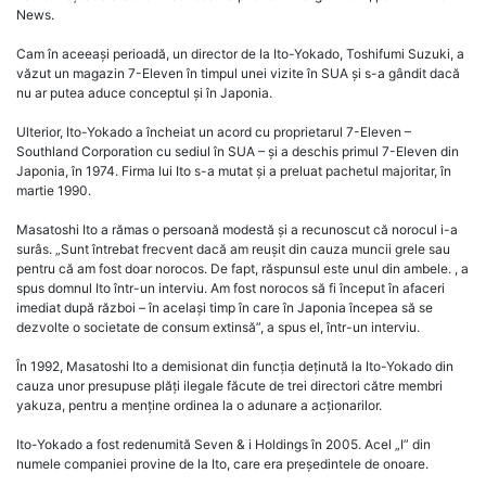
News.
Cam în aceeași perioadă, un director de la Ito-Yokado, Toshifumi Suzuki, a
văzut un magazin 7-Eleven în timpul unei vizite în SUA și s-a gândit dacă
nu ar putea aduce conceptul și în Japonia.
Ulterior, Ito-Yokado a încheiat un acord cu proprietarul 7-Eleven –
Southland Corporation cu sediul în SUA – și a deschis primul 7-Eleven din
Japonia, în 1974. Firma lui Ito s-a mutat și a preluat pachetul majoritar, în
martie 1990.
Masatoshi Ito a rămas o persoană modestă și a recunoscut că norocul i-a
surâs. „Sunt întrebat frecvent dacă am reușit din cauza muncii grele sau
pentru că am fost doar norocos. De fapt, răspunsul este unul din ambele. , a
spus domnul Ito într-un interviu. Am fost norocos să fi început în afaceri
imediat după război – în același timp în care în Japonia începea să se
dezvolte o societate de consum extinsă”, a spus el, într-un interviu.
În 1992, Masatoshi Ito a demisionat din funcția deținută la Ito-Yokado din
cauza unor presupuse plăți ilegale făcute de trei directori către membri
yakuza, pentru a menține ordinea la o adunare a acționarilor.
Ito-Yokado a fost redenumită Seven & i Holdings în 2005. Acel „I” din
numele companiei provine de la Ito, care era președintele de onoare.