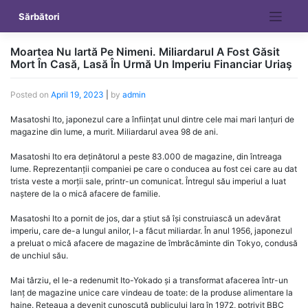
Skip
Sărbători
to
content
Moartea Nu Iartă Pe Nimeni. Miliardarul A Fost Găsit
Mort În Casă, Lasă În Urmă Un Imperiu Financiar Uriaş
Posted on
April 19, 2023
|
by
admin
Masatoshi Ito, japonezul care a înființat unul dintre cele mai mari lanțuri de
magazine din lume, a murit. Miliardarul avea 98 de ani.
Masatoshi Ito era deținătorul a peste 83.000 de magazine, din întreaga
lume. Reprezentanții companiei pe care o conducea au fost cei care au dat
trista veste a morții sale, printr-un comunicat. Întregul său imperiul a luat
naștere de la o mică afacere de familie.
Masatoshi Ito a pornit de jos, dar a știut să își construiască un adevărat
imperiu, care de-a lungul anilor, l-a făcut miliardar. În anul 1956, japonezul
a preluat o mică afacere de magazine de îmbrăcăminte din Tokyo, condusă
de unchiul său.
Mai târziu, el le-a redenumit Ito-Yokado și a transformat afacerea într-un
lanț de magazine unice care vindeau de toate: de la produse alimentare la
haine. Rețeaua a devenit cunoscută publicului larg în 1972, potrivit BBC