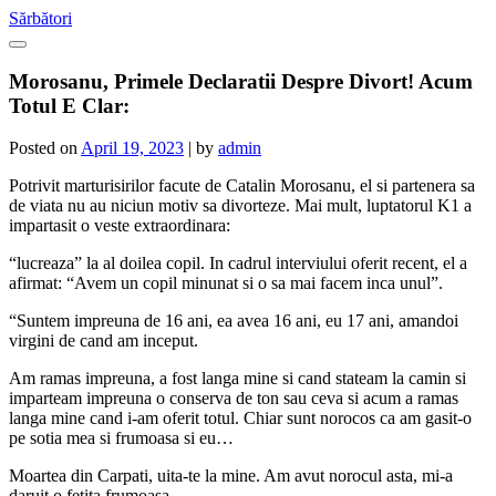
Skip
Sărbători
to
content
Morosanu, Primele Declaratii Despre Divort! Acum
Totul E Clar:
Posted on
April 19, 2023
|
by
admin
Potrivit marturisirilor facute de Catalin Morosanu, el si partenera sa
de viata nu au niciun motiv sa divorteze. Mai mult, luptatorul K1 a
impartasit o veste extraordinara:
“lucreaza” la al doilea copil. In cadrul interviului oferit recent, el a
afirmat: “Avem un copil minunat si o sa mai facem inca unul”.
“Suntem impreuna de 16 ani, ea avea 16 ani, eu 17 ani, amandoi
virgini de cand am inceput.
Am ramas impreuna, a fost langa mine si cand stateam la camin si
imparteam impreuna o conserva de ton sau ceva si acum a ramas
langa mine cand i-am oferit totul. Chiar sunt norocos ca am gasit-o
pe sotia mea si frumoasa si eu…
Moartea din Carpati, uita-te la mine. Am avut norocul asta, mi-a
daruit o fetita frumoasa.