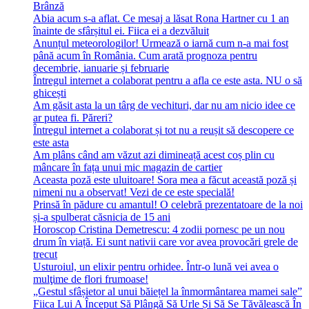
Brânză
Abia acum s-a aflat. Ce mesaj a lăsat Rona Hartner cu 1 an
înainte de sfârșitul ei. Fiica ei a dezvăluit
Anunțul meteorologilor! Urmează o iarnă cum n-a mai fost
până acum în România. Cum arată prognoza pentru
decembrie, ianuarie și februarie
Întregul internet a colaborat pentru a afla ce este asta. NU o să
ghicești
Am găsit asta la un târg de vechituri, dar nu am nicio idee ce
ar putea fi. Păreri?
Întregul internet a colaborat și tot nu a reușit să descopere ce
este asta
Am plâns când am văzut azi dimineață acest coș plin cu
mâncare în fața unui mic magazin de cartier
Aceasta poză este uluitoare! Sora mea a făcut această poză și
nimeni nu a observat! Vezi de ce este specială!
Prinsă în pădure cu amantul! O celebră prezentatoare de la noi
și-a spulberat căsnicia de 15 ani
Horoscop Cristina Demetrescu: 4 zodii pornesc pe un nou
drum în viață. Ei sunt nativii care vor avea provocări grele de
trecut
Usturoiul, un elixir pentru orhidee. Într-o lună vei avea o
mulţime de flori frumoase!
„Gestul sfâșietor al unui băiețel la înmormântarea mamei sale”
Fiica Lui A Început Să Plângă Să Urle Și Să Se Tăvălească În