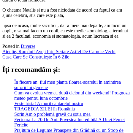
O cheama Natalis si nu a fost niciodata de acord cu faptul ca am
ajuns celebru, stia care este plata,
lipsa de acasa, multe sacrificii, dar a mers mai departe, am facut un
copil, o sa mai facem un copil, ea este medic stomatolog, a terminat
si ea 2 facultati, economia si stomatologia, acum lucreaza si ea.
Posted in
Diverse
Post
Atenţie, Români! Aveţi Prin Sertare Astfel De Carnete Vechi
Casa Care Se Construiește În 6 Zile
navigation
Îți recomandăm și:
În fiecare an, fiul meu planta floarea-soarelui în amintirea
surorii lui gemene
Cum va evolua vremea după ciclonul din weekend! Prognoza
meteo pentru luna octombrie
Veste trista! A murit cantaretul nostru
TRAGEDIA ZILEI în România
Sorin Am o problemă gravă cu soția mea
Fecioara La 70 De Ani: Povestea Incredibilă A Unei Femei
Fericite
Prajitura de Legume Proaspete din Grădină cu un Strop de