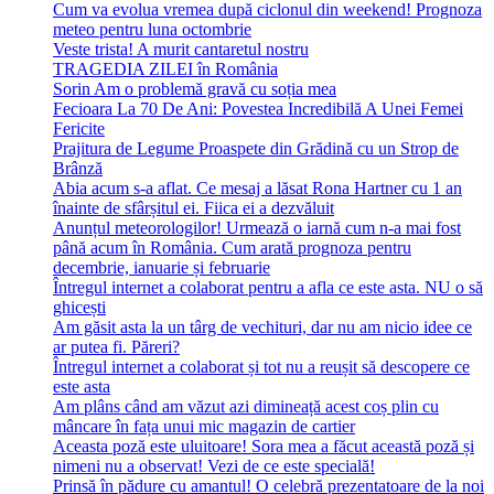
Cum va evolua vremea după ciclonul din weekend! Prognoza
meteo pentru luna octombrie
Veste trista! A murit cantaretul nostru
TRAGEDIA ZILEI în România
Sorin Am o problemă gravă cu soția mea
Fecioara La 70 De Ani: Povestea Incredibilă A Unei Femei
Fericite
Prajitura de Legume Proaspete din Grădină cu un Strop de
Brânză
Abia acum s-a aflat. Ce mesaj a lăsat Rona Hartner cu 1 an
înainte de sfârșitul ei. Fiica ei a dezvăluit
Anunțul meteorologilor! Urmează o iarnă cum n-a mai fost
până acum în România. Cum arată prognoza pentru
decembrie, ianuarie și februarie
Întregul internet a colaborat pentru a afla ce este asta. NU o să
ghicești
Am găsit asta la un târg de vechituri, dar nu am nicio idee ce
ar putea fi. Păreri?
Întregul internet a colaborat și tot nu a reușit să descopere ce
este asta
Am plâns când am văzut azi dimineață acest coș plin cu
mâncare în fața unui mic magazin de cartier
Aceasta poză este uluitoare! Sora mea a făcut această poză și
nimeni nu a observat! Vezi de ce este specială!
Prinsă în pădure cu amantul! O celebră prezentatoare de la noi