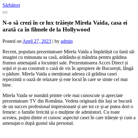
Skip
Sărbători
to
content
N-o să crezi în ce lux trăiește Mirela Vaida, casa ei
arată ca în filmele de la Hollywood
Posted on
April 27, 2023
|
by
admin
Recent, populara prezentatoare Mirela Vaida a împărtășit cu fanii săi
imagini cu minunata sa casă, arătându-și mândria pentru grădina
frumos amenajată a locuinței sale. Prezentatoarea Acces Direct și
soțul ei și-au construit o casă de vis în apropiere de București, lângă
o pădure. Mirela Vaida a menționat adesea că grădina casei
reprezintă o oază de relaxare și este locul în care se simte cel mai
bine.
Mirela Vaida se numără printre cele mai cunoscute și apreciate
prezentatoare TV din România. Vedeta originară din Iași se bucură
de un succes profesional impresionant și are tot ce și-ar putea dori o
femeie: o familie fericită și o mulțime de admiratori. Cu toate
acestea, puțini dintre ei cunosc aspectul casei în care trăiește și cum a
amenajat-o după gustul său personal.