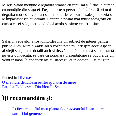
Mirela Vaida menține o legătură strânsă cu fanii săi și îi ține la curent
cu noutățile din viața ei. Deși nu este o persoană lăudăroasă, ci mai
degrabă modestă, vedeta este mândră de realizările sale și nu ezită să
le împărtășească cu ceilalți. Recent, a postat mai multe fotografii cu
curtea casei sale, menționând că acolo se simte cel mai bine.
Salariul vedetelor a fost dintotdeauna un subiect de interes pentru
public. Deși Mirela Vaida nu a vorbit prea mult despre acest aspect
al vieții sale, unele detalii au fost dezvăluite. Cu toate că suma exactă
nu este cunoscută, se pare că populara prezentatoare se bucură de un
venit frumos, în concordanță cu succesul ei în domeniul televiziunii.
Posted in
Diverse
Post
O prajitura delicioasa pentru iubitorii de mere
Familia Dolănescu, Din Nou În Scandal.
navigation
Îți recomandăm și:
În fiecare an, fiul meu planta floarea-soarelui în amintirea
surorii lui gemene