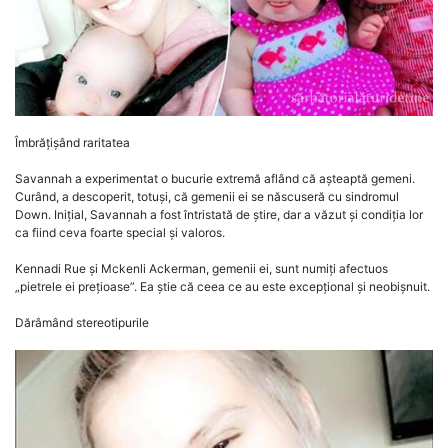
Îmbrățișând raritatea
Savannah a experimentat o bucurie extremă aflând că așteaptă gemeni.
Curând, a descoperit, totuși, că gemenii ei se născuseră cu sindromul
Down. Inițial, Savannah a fost întristată de știre, dar a văzut și condiția lor
ca fiind ceva foarte special și valoros.
Kennadi Rue și Mckenli Ackerman, gemenii ei, sunt numiți afectuos
„pietrele ei prețioase”. Ea știe că ceea ce au este excepțional și neobișnuit.
Dărâmând stereotipurile