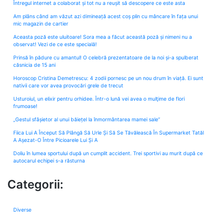
Întregul internet a colaborat și tot nu a reușit să descopere ce este asta
Am plâns când am văzut azi dimineață acest coș plin cu mâncare în fața unui
mic magazin de cartier
Aceasta poză este uluitoare! Sora mea a făcut această poză și nimeni nu a
observat! Vezi de ce este specială!
Prinsă în pădure cu amantul! O celebră prezentatoare de la noi și-a spulberat
căsnicia de 15 ani
Horoscop Cristina Demetrescu: 4 zodii pornesc pe un nou drum în viață. Ei sunt
nativii care vor avea provocări grele de trecut
Usturoiul, un elixir pentru orhidee. Într-o lună vei avea o mulţime de flori
frumoase!
„Gestul sfâșietor al unui băiețel la înmormântarea mamei sale”
Fiica Lui A Început Să Plângă Să Urle Și Să Se Tăvălească În Supermarket Tatăl
A Așezat-O Între Picioarele Lui Și A
Doliu în lumea sportului după un cumplit accident. Trei sportivi au murit după ce
autocarul echipei s-a răsturna
Categorii:
Diverse