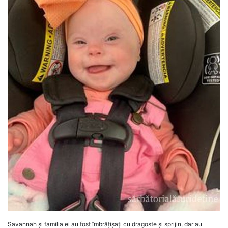
Savannah și familia ei au fost îmbrățișați cu dragoste și sprijin, dar au