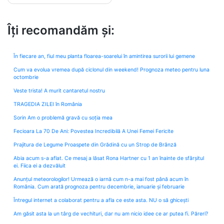
Îți recomandăm și:
În fiecare an, fiul meu planta floarea-soarelui în amintirea surorii lui gemene
Cum va evolua vremea după ciclonul din weekend! Prognoza meteo pentru luna
octombrie
Veste trista! A murit cantaretul nostru
TRAGEDIA ZILEI în România
Sorin Am o problemă gravă cu soția mea
Fecioara La 70 De Ani: Povestea Incredibilă A Unei Femei Fericite
Prajitura de Legume Proaspete din Grădină cu un Strop de Brânză
Abia acum s-a aflat. Ce mesaj a lăsat Rona Hartner cu 1 an înainte de sfârșitul
ei. Fiica ei a dezvăluit
Anunțul meteorologilor! Urmează o iarnă cum n-a mai fost până acum în
România. Cum arată prognoza pentru decembrie, ianuarie și februarie
Întregul internet a colaborat pentru a afla ce este asta. NU o să ghicești
Am găsit asta la un târg de vechituri, dar nu am nicio idee ce ar putea fi. Păreri?