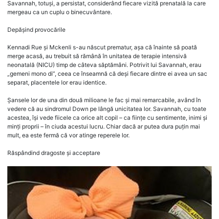
Savannah, totuși, a persistat, considerând fiecare vizită prenatală la care
mergeau ca un cuplu o binecuvântare.
Depășind provocările
Kennadi Rue și Mckenli s-au născut prematur, așa că înainte să poată
merge acasă, au trebuit să rămână în unitatea de terapie intensivă
neonatală (NICU) timp de câteva săptămâni. Potrivit lui Savannah, erau
„gemeni mono di”, ceea ce înseamnă că deși fiecare dintre ei avea un sac
separat, placentele lor erau identice.
Șansele lor de una din două milioane le fac și mai remarcabile, având în
vedere că au sindromul Down pe lângă unicitatea lor. Savannah, cu toate
acestea, își vede fiicele ca orice alt copil – ca ființe cu sentimente, inimi și
minți proprii – în ciuda acestui lucru. Chiar dacă ar putea dura puțin mai
mult, ea este fermă că vor atinge reperele lor.
Răspândind dragoste și acceptare