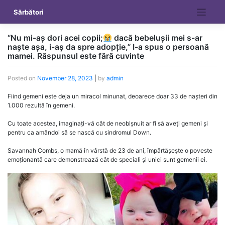
Skip
Sărbători
to
content
“Nu mi-aș dori acei copii;
dacă bebelușii mei s-ar
naște așa, i-aș da spre adopție,” I-a spus o persoană
mamei. Răspunsul este fără cuvinte
Posted on
November 28, 2023
|
by
admin
Fiind gemeni este deja un miracol minunat, deoarece doar 33 de nașteri din
1.000 rezultă în gemeni.
Cu toate acestea, imaginați-vă cât de neobișnuit ar fi să aveți gemeni și
pentru ca amândoi să se nască cu sindromul Down.
Savannah Combs, o mamă în vârstă de 23 de ani, împărtășește o poveste
emoționantă care demonstrează cât de speciali și unici sunt gemenii ei.