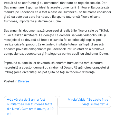
trebuit să se confrunte și cu comentarii rănitoare pe rețelele sociale. Dar
Savannah are răspunsul ideal la aceste comentarii rănitoare. Ea postează
mândră pe Facebook că a fost aleasă de Dumnezeu să fie mama copiilor ei
și că ea este cea care i-a născut. Ea spune tuturor că fiicele ei sunt
frumoase, importante și demne de iubire.
Savannah își documentează progresul și realizările fiicelor sale pe TikTok
cu actualizări uimitoare. Ea dorește ca oamenii să vadă videoclipurile și
mesajele ei ca dovadă că fetele ei sunt la fel ca orice alți copii și pot
realiza orice își propun. Ea extinde o invitație tuturor să împărtășească
această poveste emoționantă pe Facebook într-un efort de a promova
compasiunea, acceptarea și înțelegerea pentru copiii cu sindromul Down.
Împreună cu familia lor devotată, să onorăm frumusețea rară și natura
neprețuită a acestor gemeni cu sindromul Down. Răspândirea dragostei și
îmbrățișarea diversității ne pot ajuta pe toți să facem o diferență.
Posted in
Diverse
Post
La vârsta de 3 ani, a fost
Mirela Vaida: “Se zbate între
numită “cea mai frumoasă fetiță
viață si moarte”
navigation
din lume”. Cum arată acum, la 19
ani