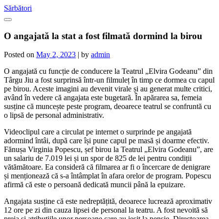
Skip
Sărbători
to
content
O angajată la stat a fost filmată dormind la birou
Posted on
May 2, 2023
|
by
admin
O angajată cu funcție de conducere la Teatrul „Elvira Godeanu” din
Târgu Jiu a fost surprinsă într-un filmuleț în timp ce dormea cu capul
pe birou. Aceste imagini au devenit virale și au generat multe critici,
având în vedere că angajata este bugetară. În apărarea sa, femeia
susține că muncește peste program, deoarece teatrul se confruntă cu
o lipsă de personal administrativ.
Videoclipul care a circulat pe internet o surprinde pe angajată
adormind întâi, după care își pune capul pe masă și doarme efectiv.
Fănușa Virginia Popescu, șef birou la Teatrul „Elvira Godeanu”, are
un salariu de 7.019 lei și un spor de 825 de lei pentru condiții
vătămătoare. Ea consideră că filmarea ar fi o încercare de denigrare
și menționează că s-a întâmplat în afara orelor de program. Popescu
afirmă că este o persoană dedicată muncii până la epuizare.
Angajata susține că este nedreptățită, deoarece lucrează aproximativ
12 ore pe zi din cauza lipsei de personal la teatru. A fost nevoită să
preia și atribuțiile unor persoane care au ieșit la pensie. Directoarea