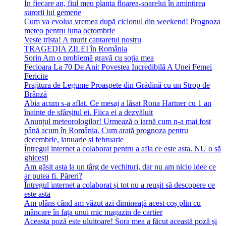
În fiecare an, fiul meu planta floarea-soarelui în amintirea
surorii lui gemene
Cum va evolua vremea după ciclonul din weekend! Prognoza
meteo pentru luna octombrie
Veste trista! A murit cantaretul nostru
TRAGEDIA ZILEI în România
Sorin Am o problemă gravă cu soția mea
Fecioara La 70 De Ani: Povestea Incredibilă A Unei Femei
Fericite
Prajitura de Legume Proaspete din Grădină cu un Strop de
Brânză
Abia acum s-a aflat. Ce mesaj a lăsat Rona Hartner cu 1 an
înainte de sfârșitul ei. Fiica ei a dezvăluit
Anunțul meteorologilor! Urmează o iarnă cum n-a mai fost
până acum în România. Cum arată prognoza pentru
decembrie, ianuarie și februarie
Întregul internet a colaborat pentru a afla ce este asta. NU o să
ghicești
Am găsit asta la un târg de vechituri, dar nu am nicio idee ce
ar putea fi. Păreri?
Întregul internet a colaborat și tot nu a reușit să descopere ce
este asta
Am plâns când am văzut azi dimineață acest coș plin cu
mâncare în fața unui mic magazin de cartier
Aceasta poză este uluitoare! Sora mea a făcut această poză și