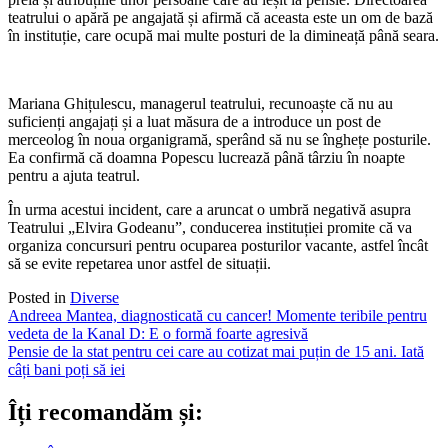
teatrului o apără pe angajată și afirmă că aceasta este un om de bază
în instituție, care ocupă mai multe posturi de la dimineață până seara.
Mariana Ghițulescu, managerul teatrului, recunoaște că nu au
suficienți angajați și a luat măsura de a introduce un post de
merceolog în noua organigramă, sperând să nu se înghețe posturile.
Ea confirmă că doamna Popescu lucrează până târziu în noapte
pentru a ajuta teatrul.
În urma acestui incident, care a aruncat o umbră negativă asupra
Teatrului „Elvira Godeanu”, conducerea instituției promite că va
organiza concursuri pentru ocuparea posturilor vacante, astfel încât
să se evite repetarea unor astfel de situații.
Posted in
Diverse
Post
Andreea Mantea, diagnosticată cu cancer! Momente teribile pentru
vedeta de la Kanal D: E o formă foarte agresivă
navigation
Pensie de la stat pentru cei care au cotizat mai puțin de 15 ani. Iată
câți bani poți să iei
Îți recomandăm și: