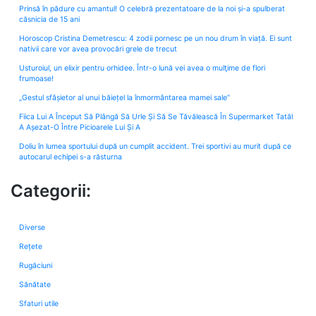
Prinsă în pădure cu amantul! O celebră prezentatoare de la noi și-a spulberat
căsnicia de 15 ani
Horoscop Cristina Demetrescu: 4 zodii pornesc pe un nou drum în viață. Ei sunt
nativii care vor avea provocări grele de trecut
Usturoiul, un elixir pentru orhidee. Într-o lună vei avea o mulţime de flori
frumoase!
„Gestul sfâșietor al unui băiețel la înmormântarea mamei sale”
Fiica Lui A Început Să Plângă Să Urle Și Să Se Tăvălească În Supermarket Tatăl
A Așezat-O Între Picioarele Lui Și A
Doliu în lumea sportului după un cumplit accident. Trei sportivi au murit după ce
autocarul echipei s-a răsturna
Categorii:
Diverse
Rețete
Rugăciuni
Sănătate
Sfaturi utile