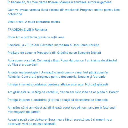
În fiecare an, fiul meu planta floarea-soarelui în amintirea surorii lui gemene
Cum va evolua vremea după ciclonul din weekend! Prognoza meteo pentru luna
octombrie
Veste trista! A murit cantaretul nostru
TRAGEDIA ZILEI în România
Sorin Am o problemă gravă cu soția mea
Fecioara La 70 De Ani: Povestea Incredibilă A Unei Femei Fericite
Prajitura de Legume Proaspete din Grădină cu un Strop de Brânză
Abia acum s-a aflat. Ce mesaj a lăsat Rona Hartner cu 1 an înainte de sfârșitul
ei. Fiica ei a dezvăluit
Anunțul meteorologilor! Urmează o iarnă cum n-a mai fost până acum în
România. Cum arată prognoza pentru decembrie, ianuarie și februarie
Întregul internet a colaborat pentru a afla ce este asta. NU o să ghicești
Am găsit asta la un târg de vechituri, dar nu am nicio idee ce ar putea fi. Păreri?
Întregul internet a colaborat și tot nu a reușit să descopere ce este asta
Am plâns când am văzut azi dimineață acest coș plin cu mâncare în fața unui
mic magazin de cartier
Aceasta poză este uluitoare! Sora mea a făcut această poză și nimeni nu a
observat! Vezi de ce este specială!