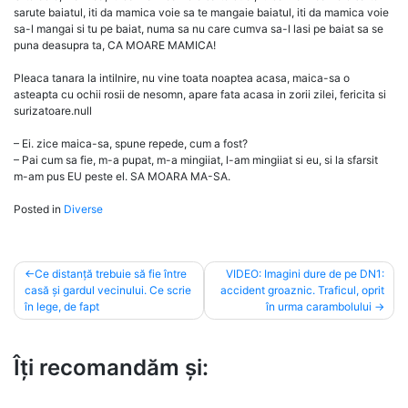
sarute baiatul, iti da mamica voie sa te mangaie baiatul, iti da mamica voie
sa-l mangai si tu pe baiat, numa sa nu care cumva sa-l lasi pe baiat sa se
puna deasupra ta, CA MOARE MAMICA!
Pleaca tanara la intilnire, nu vine toata noaptea acasa, maica-sa o
asteapta cu ochii rosii de nesomn, apare fata acasa in zorii zilei, fericita si
surizatoare.null
– Ei. zice maica-sa, spune repede, cum a fost?
– Pai cum sa fie, m-a pupat, m-a mingiiat, l-am mingiiat si eu, si la sfarsit
m-am pus EU peste el. SA MOARA MA-SA.
Posted in
Diverse
Post
Ce distanță trebuie să fie între
VIDEO: Imagini dure de pe DN1:
casă și gardul vecinului. Ce scrie
accident groaznic. Traficul, oprit
navigation
în lege, de fapt
în urma carambolului
Îți recomandăm și: