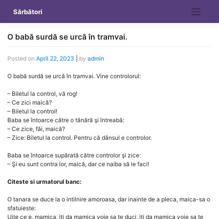
Skip
Sărbători
to
content
O babă surdă se urcă în tramvai.
Posted on
April 22, 2023
|
by
admin
O babă surdă se urcă în tramvai. Vine controlorul:
– Biletul la control, vă rog!
– Ce zici maică?
– Biletul la control!
Baba se întoarce către o tânără şi întreabă:
– Ce zice, făi, maică?
– Zice: Biletul la control. Pentru că dânsul e controlor.
Baba se întoarce supărată către controlor şi zice:
– Şi eu sunt contra lor, maică, dar ce naiba să le faci!
Citeste si urmatorul banc:
O tanara se duce la o intilnire amoroasa, dar inainte de a pleca, maica-sa o
sfatuieste:
Uite ce e, mamica, iti da mamica voie sa te duci, iti da mamica voie sa te