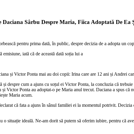
e Daciana Sârbu Despre Maria, Fiica Adoptată De Ea Ș
orbească pentru prima dată, în public, despre decizia de a adopta un cop
 emisiune, iată că de această dată soția lui a
ciana și Victor Ponta mai au doi copii: Irina care are 12 ani și Andrei ca
ă și despre cum a ajuns cu soțul ei Victor Ponta, la concluzia că trebuie 
u și Victor Ponta au adoptat-o pe Maria anul trecut. Daciana a spus că n
ăiește Maria acum.
clarat că fata a ajuns în sânul familiei ei la momentul potrivit. Decizia d
u o situație ideală. Ne-am dorit să putem să oferim iubire, pentru că avem