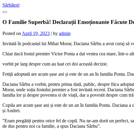
Skip
Sărbători
to
content
O Familie Superbă! Declarații Emoționante Făcute D
Posted on
April 19, 2023
|
by
admin
Invitată în podcastul lui Mihai Morar, Daciana Sârbu a avut curaj să v
Chiar dacă fostul premier Victor Ponta a dat vestea cea mare, într-o altă
vorbit pe larg despre cum au luat cei doi această decizie.
Fetiță adoptată are acum șase ani și este de un an în familia Ponta. Da
Daciana Sârbu a vorbit, pentru prima dată, public, despre fiica adoptat
Morar, unde soția fostului premier a fost invitată recent. Daciana Sârb
familia lor și despre povestea ei de viață, dar a povestit despre cum tr
Copila are acum șase ani și este de un an în familia Ponta. Daciana a de
și Andrei.
”Eram pregătiți pentru orice fel de copil. Nu ne-am dorit un perfect, sa
de dus pentru noi ca familie, a spus Daciana Sârbu”.