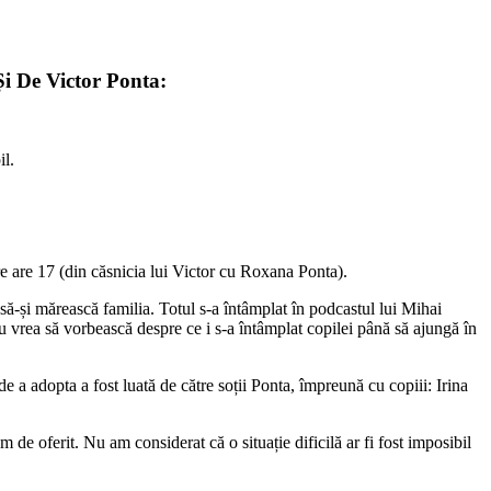
i De Victor Ponta:
il.
re are 17 (din căsnicia lui Victor cu Roxana Ponta).
să-și mărească familia. Totul s-a întâmplat în podcastul lui Mihai
u vrea să vorbească despre ce i s-a întâmplat copilei până să ajungă în
e a adopta a fost luată de către soții Ponta, împreună cu copiii: Irina
 de oferit. Nu am considerat că o situație dificilă ar fi fost imposibil