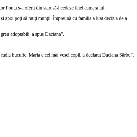
tor Ponta s-a oferit din start să-i cedeze fetei camera lui.
e, și apoi poți să muți munții. Împreună cu familia a luat decizia de a
i greu adoptabili, a spus Daciana”.
radia bucurie. Maria e cel mai vesel copil, a declarat Daciana Sârbu”.