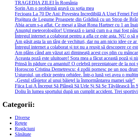
TRAGEDIA ZILEI în România
Sorin Am o problemă gravă cu soția mea
Fecioara La 70 De Ani: Povestea Incredibilă A Unei Femei Feri
Prajitura de Legume Proaspete din Grădină cu un Strop de Brâ
Abia acum s-a aflat. Ce mesaj a lăsat Rona Hartner cu 1 an înainte
Anunțul meteorologilor! Urmează o iarnă cum n-a mai fost pân
Întregul internet a colaborat pentru a afla ce este asta. NU o să 
Am găsit asta la un târg de vechituri, dar nu am nicio idee ce ar 
Întregul internet a colaborat și tot nu a reușit să descopere ce est
Am plâns când am văzut azi dimineață acest coș plin cu mâncare
Aceasta poză este uluitoare! Sora mea a făcut această poză și ni
Prinsă în pădure cu amantul! O celebră prezentatoare de la noi ș
Horoscop Cristina Demetrescu: 4 zodii pornesc pe un nou drum în
Usturoiul, un elixir pentru orhidee. Într-o lună vei avea o mulţi
„Gestul sfâșietor al unui băiețel la înmormântarea mamei sale”
Fiica Lui A Început Să Plângă Să Urle Și Să Se Tăvălească În 
Doliu în lumea sportului după un cumplit accident. Trei sportivi
Categorii:
Diverse
Rețete
Rugăciuni
Sănătate