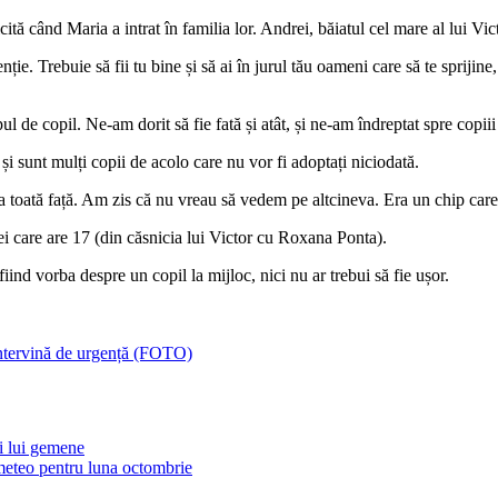
icită când Maria a intrat în familia lor. Andrei, băiatul cel mare al lui Vic
ție. Trebuie să fii tu bine și să ai în jurul tău oameni care să te sprijin
l de copil. Ne-am dorit să fie fată și atât, și ne-am îndreptat spre copii
și sunt mulți copii de acolo care nu vor fi adoptați niciodată.
toată față. Am zis că nu vreau să vedem pe altcineva. Era un chip care 
ei care are 17 (din căsnicia lui Victor cu Roxana Ponta).
iind vorba despre un copil la mijloc, nici nu ar trebui să fie ușor.
ntervină de urgență (FOTO)
ii lui gemene
eteo pentru luna octombrie