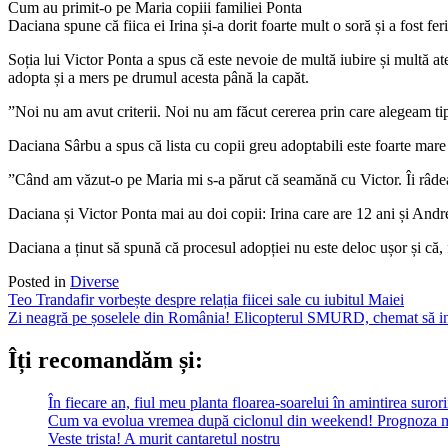
Cum au primit-o pe Maria copiii familiei Ponta
Daciana spune că fiica ei Irina și-a dorit foarte mult o soră și a fost fer
Soția lui Victor Ponta a spus că este nevoie de multă iubire și multă aten
adopta și a mers pe drumul acesta până la capăt.
”Noi nu am avut criterii. Noi nu am făcut cererea prin care alegeam tipu
Daciana Sârbu a spus că lista cu copii greu adoptabili este foarte mare 
”Când am văzut-o pe Maria mi s-a părut că seamănă cu Victor. Îi râdea 
Daciana și Victor Ponta mai au doi copii: Irina care are 12 ani și Andr
Daciana a ținut să spună că procesul adopției nu este deloc ușor și că, f
Posted in
Diverse
Post
Teo Trandafir vorbește despre relația fiicei sale cu iubitul Maiei
Zi neagră pe șoselele din România! Elicopterul SMURD, chemat să i
navigation
Îți recomandăm și:
În fiecare an, fiul meu planta floarea-soarelui în amintirea suror
Cum va evolua vremea după ciclonul din weekend! Prognoza m
Veste trista! A murit cantaretul nostru