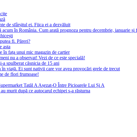
cite
nză
 de sfârșitul ei. Fiica ei a dezvăluit
ă acum în România. Cum arată prognoza pentru decembrie, ianuarie și f
ghicești
putea fi. Păreri?
e asta
 în fața unui mic magazin de cartier
meni nu a observat! Vezi de ce este specială!
i-a spulberat căsnicia de 15 ani
 viață. Ei sunt nativii care vor avea provocări grele de trecut
me de flori frumoase!
Supermarket Tatăl A Așezat-O Între Picioarele Lui Și A
 au murit după ce autocarul echipei s-a răsturna