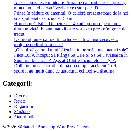
Aceasta poză este uluitoare! Sora mea a făcut această poză și
nimeni nu a observat! Vezi de ce este specială!
Prinsă în pădure cu amantul! O celebră prezentatoare de la noi
și-a spulberat căsnicia de 15 ani
Horoscop Cristina Demetrescu: 4 zodii pornesc pe un nou
drum în viață. Ei sunt nativii care vor avea provocări grele de
trecut
Usturoiul, un elixir pentru orhidee. Într-o lună vei avea o
mulţime de flori frumoase!
„Gestul sfâșietor al unui băiețel la înmormântarea mamei sale”
Fiica Lui A Început Să Plângă Să Urle Și Să Se Tăvălească În
Supermarket Tatăl A Așezat-O Între Picioarele Lui Și A
Doliu în lumea sportului după un cumplit accident. Trei
sportivi au murit după ce autocarul echipei s-a răsturna
Categorii:
Diverse
Rețete
Rugăciuni
Sănătate
Sfaturi utile
© 2026
Sărbători
|
Bootstrap WordPress Theme