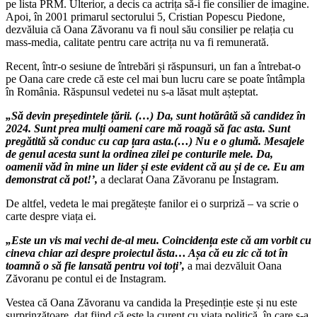
pe lista PRM. Ulterior, a decis ca actrița să-i fie consilier de imagine.
Apoi, în 2001 primarul sectorului 5, Cristian Popescu Piedone,
dezvăluia că Oana Zăvoranu va fi noul său consilier pe relația cu
mass-media, calitate pentru care actrița nu va fi remunerată.
Recent, într-o sesiune de întrebări și răspunsuri, un fan a întrebat-o
pe Oana care crede că este cel mai bun lucru care se poate întâmpla
în România. Răspunsul vedetei nu s-a lăsat mult așteptat.
„Să devin președintele țării. (…) Da, sunt hotărâtă să candidez în
2024. Sunt prea mulți oameni care mă roagă să fac asta. Sunt
pregătită să conduc cu cap țara asta.(…) Nu e o glumă. Mesajele
de genul acesta sunt la ordinea zilei pe conturile mele. Da,
oamenii văd în mine un lider și este evident că au și de ce. Eu am
demonstrat că pot!’,
a declarat Oana Zăvoranu pe Instagram.
De altfel, vedeta le mai pregătește fanilor ei o surpriză – va scrie o
carte despre viața ei.
„Este un vis mai vechi de-al meu. Coincidența este că am vorbit cu
cineva chiar azi despre proiectul ăsta… Așa că eu zic că tot în
toamnă o să fie lansată pentru voi toți’,
a mai dezvăluit Oana
Zăvoranu pe contul ei de Instagram.
Vestea că Oana Zăvoranu va candida la Președinție este și nu este
surprinzătoare, dat fiind că este la curent cu viața politică, în care s-a