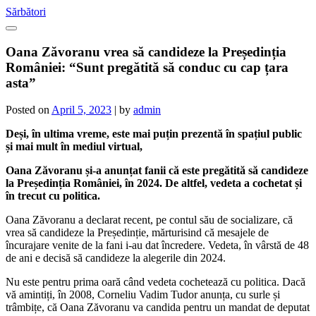
Skip
Sărbători
to
content
Oana Zăvoranu vrea să candideze la Președinția
României: “Sunt pregătită să conduc cu cap țara
asta”
Posted on
April 5, 2023
|
by
admin
D
eși, în ultima vreme, este mai puțin prezentă în spațiul public
și mai mult în mediul virtual,
Oana Zăvoranu și-a anunțat fanii că este pregătită să candideze
la Președinția României, în 2024. De altfel, vedeta a cochetat și
în trecut cu politica.
Oana Zăvoranu a declarat recent, pe contul său de socializare, că
vrea să candideze la Președinție, mărturisind că mesajele de
încurajare venite de la fani i-au dat încredere. Vedeta, în vârstă de 48
de ani e decisă să candideze la alegerile din 2024.
Nu este pentru prima oară când vedeta cochetează cu politica. Dacă
vă amintiți, în 2008, Corneliu Vadim Tudor anunța, cu surle și
trâmbițe, că Oana Zăvoranu va candida pentru un mandat de deputat