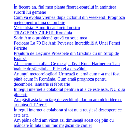
În fiecare an, fiul meu planta floarea-soarelui în amintirea
surorii lui gemene
Cum va evolua vremea după ciclonul din weekend! Prognoza
meteo pentru luna octombrie
Veste trista! A murit cantaretul nostru
TRAGEDIA ZILEI în România
Sorin Am o problemă gravă cu soția mea
Fecioara La 70 De Ani: Povestea Incredibilă A Unei Femei
Fericite
Prajitura de Legume Proaspete din Grădină cu un Strop de
Brânză
Abia acum s-a aflat. Ce mesaj a lăsat Rona Hartner cu 1 an
înainte de sfârșitul ei. Fiica ei a dezvăluit
Anunțul meteorologilor! Urmează o iarnă cum n-a mai fost
până acum în România. Cum arată prognoza pentru
decembrie, ianuarie și februarie
Întregul internet a colaborat pentru a afla ce este asta. NU o să
ghicești
Am găsit asta la un târg de vechituri, dar nu am nicio idee ce
ar putea fi. Păreri?
Întregul internet a colaborat și tot nu a reușit să descopere ce
este asta
Am plâns când am văzut azi dimineață acest coș plin cu
mâncare în fața unui mic magazin de cartier