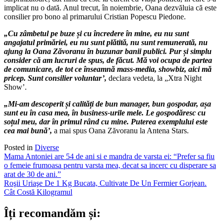
implicat nu o dată. Anul trecut, în noiembrie, Oana dezvăluia că este
consilier pro bono al primarului Cristian Popescu Piedone.
„Cu zâmbetul pe buze și cu încredere în mine, eu nu sunt
angajatul primăriei, eu nu sunt plătită, nu sunt remunerată, nu
ajung la Oana Zăvoranu în buzunar banii publici. Pur și simplu
consider că am lucruri de spus, de făcut. Mă voi ocupa de partea
de comunicare, de tot ce înseamnă mass-media, showbiz, aici mă
pricep. Sunt consilier voluntar’,
declara vedeta, la „Xtra Night
Show’.
„Mi-am descoperit și calități de bun manager, bun gospodar, așa
sunt eu în casa mea, în business-urile mele. Le gospodăresc cu
soțul meu, dar în primul rând cu mine. Puterea exemplului este
cea mai bună’,
a mai spus Oana Zăvoranu la Antena Stars.
Posted in
Diverse
Post
Mama Antoniei are 54 de ani si e mandra de varsta ei: “Prefer sa fiu
o femeie frumoasa pentru varsta mea, decat sa incerc cu disperare sa
navigation
arat de 30 de ani.”
Roşii Uriaşe De 1 Kg Bucata, Cultivate De Un Fermier Gorjean.
Cât Costă Kilogramul
Îți recomandăm și: