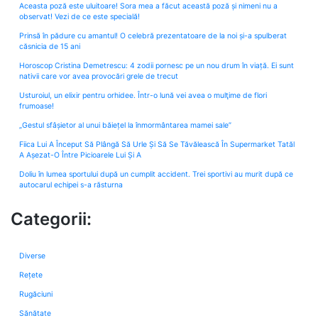
Aceasta poză este uluitoare! Sora mea a făcut această poză și nimeni nu a
observat! Vezi de ce este specială!
Prinsă în pădure cu amantul! O celebră prezentatoare de la noi și-a spulberat
căsnicia de 15 ani
Horoscop Cristina Demetrescu: 4 zodii pornesc pe un nou drum în viață. Ei sunt
nativii care vor avea provocări grele de trecut
Usturoiul, un elixir pentru orhidee. Într-o lună vei avea o mulţime de flori
frumoase!
„Gestul sfâșietor al unui băiețel la înmormântarea mamei sale”
Fiica Lui A Început Să Plângă Să Urle Și Să Se Tăvălească În Supermarket Tatăl
A Așezat-O Între Picioarele Lui Și A
Doliu în lumea sportului după un cumplit accident. Trei sportivi au murit după ce
autocarul echipei s-a răsturna
Categorii:
Diverse
Rețete
Rugăciuni
Sănătate