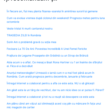
În fiecare an, fiul meu planta floarea-soarelui în amintirea surorii lui gemene
Cum va evolua vremea după ciclonul din weekend! Prognoza meteo pentru luna
octombrie
Veste trista! A murit cantaretul nostru
TRAGEDIA ZILEI în România
Sorin Am o problemă gravă cu soția mea
Fecioara La 70 De Ani: Povestea Incredibilă A Unei Femei Fericite
Prajitura de Legume Proaspete din Grădină cu un Strop de Brânză
Abia acum s-a aflat. Ce mesaj a lăsat Rona Hartner cu 1 an înainte de sfârșitul
ei. Fiica ei a dezvăluit
Anunțul meteorologilor! Urmează o iarnă cum n-a mai fost până acum în
România. Cum arată prognoza pentru decembrie, ianuarie și februarie
Întregul internet a colaborat pentru a afla ce este asta. NU o să ghicești
Am găsit asta la un târg de vechituri, dar nu am nicio idee ce ar putea fi. Păreri?
Întregul internet a colaborat și tot nu a reușit să descopere ce este asta
Am plâns când am văzut azi dimineață acest coș plin cu mâncare în fața unui
mic magazin de cartier