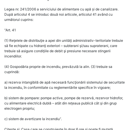
Legea nr. 241/2006 a serviciului de alimentare cu apă și de canalizare.
După articolul 4 se introduc două noi articole, articolul 41 având cu
următorul cuprins:
“Art. 41
(1) Reţelele de distribuţie a apei din unităţi administrativ-teritoriale trebuie
să fie echipate cu hidranţi exteriori – subterani şi/sau supraterani, care
trebuie să asigure condiţiile de debit şi presiune necesare stingerii
incendiilor.
(4) Gospodăria proprie de incendiu, prevăzută la alin. (3) trebuie sa
cuprindă:
a) rezerva intangibilă de apă necesară funcţionării sistemului de securitate
la incendiu, în conformitate cu reglementările specifice în vigoare;
b) sistem de pompare: pompe active, pompe de rezervă, rezervor hidrofor,
cu alimentare electrică dublă – atât din reţeaua publică cât şi din grup
electrogen propriu;
c) sistem de avertizare la incendiu”.
Citește și: Casa care se construiește în doar 6 ore și poate fi mutată