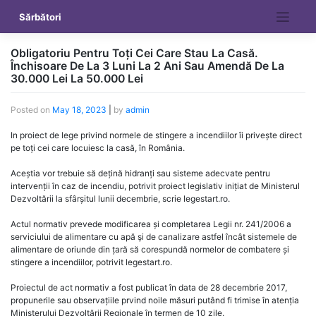
Skip
Sărbători
to
content
Obligatoriu Pentru Toți Cei Care Stau La Casă.
Închisoare De La 3 Luni La 2 Ani Sau Amendă De La
30.000 Lei La 50.000 Lei
Posted on
May 18, 2023
|
by
admin
In proiect de lege privind normele de stingere a incendiilor îi privește direct
pe toți cei care locuiesc la casă, în România.
Aceștia vor trebuie să dețină hidranți sau sisteme adecvate pentru
intervenții în caz de incendiu, potrivit proiect legislativ inițiat de Ministerul
Dezvoltării la sfârșitul lunii decembrie, scrie legestart.ro.
Actul normativ prevede modificarea și completarea Legii nr. 241/2006 a
serviciului de alimentare cu apă şi de canalizare astfel încât sistemele de
alimentare de oriunde din țară să corespundă normelor de combatere și
stingere a incendiilor, potrivit legestart.ro.
Proiectul de act normativ a fost publicat în data de 28 decembrie 2017,
propunerile sau observațiile prvind noile măsuri putând fi trimise în atenția
Ministerului Dezvoltării Regionale în termen de 10 zile.