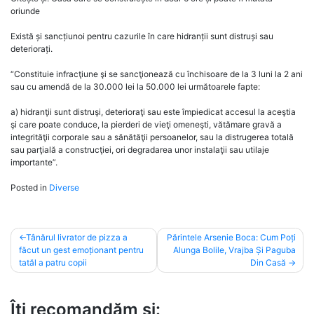
oriunde
Există și sancțiunoi pentru cazurile în care hidranții sunt distruși sau
deteriorați.
“Constituie infracţiune şi se sancţionează cu închisoare de la 3 luni la 2 ani
sau cu amendă de la 30.000 lei la 50.000 lei următoarele fapte:
a) hidranţii sunt distruşi, deterioraţi sau este împiedicat accesul la aceştia
şi care poate conduce, la pierderi de vieţi omeneşti, vătămare gravă a
integrităţii corporale sau a sănătăţii persoanelor, sau la distrugerea totală
sau parţială a construcţiei, ori degradarea unor instalaţii sau utilaje
importante”.
Posted in
Diverse
Post
Tânărul livrator de pizza a
Părintele Arsenie Boca: Cum Poți
făcut un gest emoționant pentru
Alunga Bolile, Vrajba Și Paguba
navigation
tatăl a patru copii
Din Casă
Îți recomandăm și: