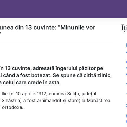
unea din 13 cuvinte: “Minunile vor
Î
”
n 13 cuvinte, adresată îngerului păzitor pe
i când a fost botezat. Se spune că citită zilnic,
 celui care crede în asta.
lie (n. 10 aprilie 1912, comuna Sulița, județul
ihăstria) a fost arhimandrit și stareț la Mănăstirea
ei ortodoxe.