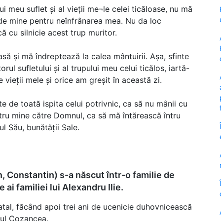
ui meu suflet și al vieții me¬le celei ticăloase, nu mă
 de mine pentru neînfrânarea mea. Nu da loc
ă cu silnicie acest trup muritor.
ă și mă îndreptează la calea mântuirii. Așa, sfinte
rul sufletului și al trupului meu celui ticălos, iartă-
 vieții mele și orice am greșit în această zi.
de toată ispita celui potrivnic, ca să nu mânii cu
tru mine către Domnul, ca să mă întărească întru
l Său, bunătății Sale.
 Constantin) s-a născut într-o familie de
e ai familiei lui Alexandru Ilie.
atal, făcând apoi trei ani de ucenicie duhovnicească
itul Cozancea.