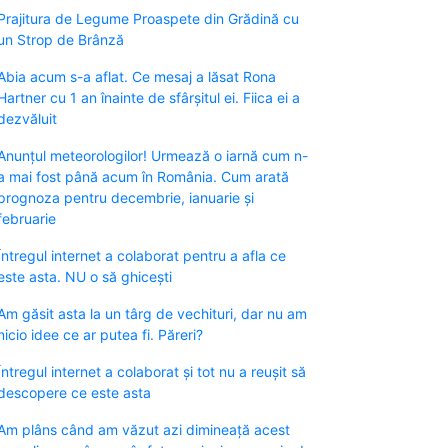
Prajitura de Legume Proaspete din Grădină cu
un Strop de Brânză
Abia acum s-a aflat. Ce mesaj a lăsat Rona
Hartner cu 1 an înainte de sfârșitul ei. Fiica ei a
dezvăluit
Anunțul meteorologilor! Urmează o iarnă cum n-
a mai fost până acum în România. Cum arată
prognoza pentru decembrie, ianuarie și
februarie
Întregul internet a colaborat pentru a afla ce
este asta. NU o să ghicești
Am găsit asta la un târg de vechituri, dar nu am
nicio idee ce ar putea fi. Păreri?
Întregul internet a colaborat și tot nu a reușit să
descopere ce este asta
Am plâns când am văzut azi dimineață acest