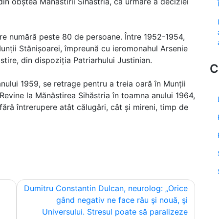
din obștea Mănăstirii Sihăstria, ca urmare a deciziei
are numără peste 80 de persoane. Între 1952-1954,
 Munții Stănișoarei, împreună cu ieromonahul Arsenie
ire, din dispoziția Patriarhului Justinian.
C
anului 1959, se retrage pentru a treia oară în Munții
 Revine la Mănăstirea Sihăstria în toamna anului 1964,
fără întrerupere atât călugări, cât și mireni, timp de
Dumitru Constantin Dulcan, neurolog: „Orice
gând negativ ne face rău şi nouă, şi
Universului. Stresul poate să paralizeze