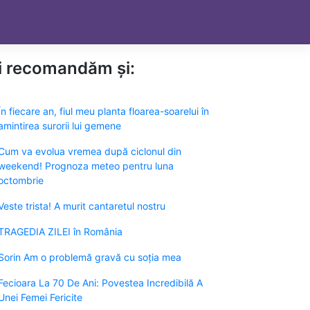
ți recomandăm și:
În fiecare an, fiul meu planta floarea-soarelui în
amintirea surorii lui gemene
Cum va evolua vremea după ciclonul din
weekend! Prognoza meteo pentru luna
octombrie
Veste trista! A murit cantaretul nostru
TRAGEDIA ZILEI în România
Sorin Am o problemă gravă cu soția mea
Fecioara La 70 De Ani: Povestea Incredibilă A
Unei Femei Fericite