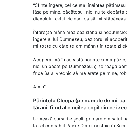
“Sfinte îngere, cel ce stai înaintea pătimașul
lăsa pe mine, păcătosul, nici nu te depărta
diavolului celui viclean, ca să-mi stăpâneasc
Întărește mâna mea cea slabă și neputincioas
îngere al lui Dumnezeu, păzitorul și acoperito
mi toate cu câte te-am mâhnit în toate zilele
Acoperă-mă în această noapte și mă păzește 
nici un păcat pe Dumnezeu; și te roagă pen
frica Sa și vrednic să mă arate pe mine, robu
Amin”.
Părintele Cleopa (pe numele de mirean,
țărani, fiind al cincilea copil din cei zec
Urmează cursurile școlii primare din satul n
la schimonahul Paisie Olaru, pustnic în Sch