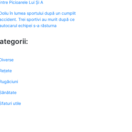
Între Picioarele Lui Și A
Doliu în lumea sportului după un cumplit
accident. Trei sportivi au murit după ce
autocarul echipei s-a răsturna
ategorii:
Diverse
Rețete
Rugăciuni
Sănătate
Sfaturi utile