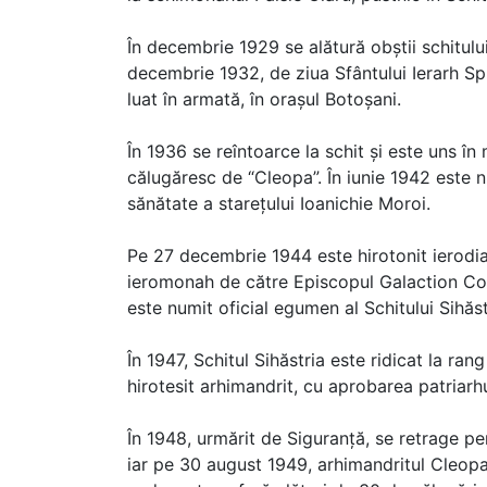
În decembrie 1929 se alătură obștii schitului
decembrie 1932, de ziua Sfântului Ierarh Spir
luat în armată, în orașul Botoșani.
În 1936 se reîntoarce la schit și este uns 
călugăresc de “Cleopa”. În iunie 1942 este n
sănătate a starețului Ioanichie Moroi.
Pe 27 decembrie 1944 este hirotonit ierodia
ieromonah de către Episcopul Galaction Cord
este numit oficial egumen al Schitului Sihăst
În 1947, Schitul Sihăstria este ridicat la ran
hirotesit arhimandrit, cu aprobarea patriar
În 1948, urmărit de Siguranță, se retrage pent
iar pe 30 august 1949, arhimandritul Cleopa 