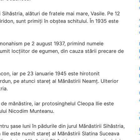
 Sihăstria, alături de fratele mai mare, Vasile. Pe 12
idon, sunt primiți în obștea schitului. În 1935 este
în monahism pe 2 august 1937, primind numele
umit locțiitor de egumen, din cauza stării precare de
con, iar pe 23 ianuarie 1945 este hirotonit
un, pe atunci stareț al Mănăstirii Neamț. Ulterior
ria.
g de mănăstire, iar protosinghelul Cleopa Ilie este
hului Nicodim Munteanu.
ru șase luni în pădurile din jurul Mănăstirii Sihăstria,
Ilie este numit stareț al Mănăstirii Slatina Suceava