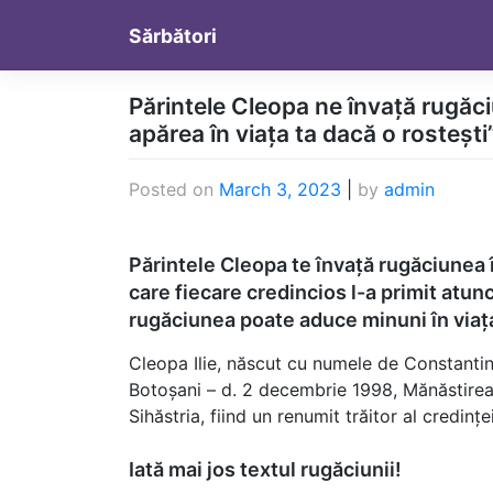
Skip
Sărbători
to
content
Părintele Cleopa ne învață rugăci
apărea în viața ta dacă o rostești
Posted on
March 3, 2023
|
by
admin
Părintele Cleopa te învață rugăciunea î
care fiecare credincios l-a primit atunc
rugăciunea poate aduce minuni în viața
Cleopa Ilie, născut cu numele de Constantin I
Botoșani – d. 2 decembrie 1998, Mănăstirea S
Sihăstria, fiind un renumit trăitor al credinț
Iată mai jos textul rugăciunii!