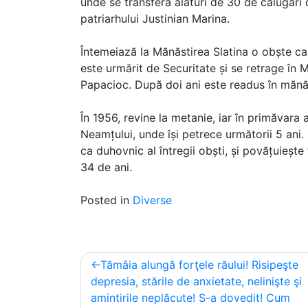
unde se transferă alături de 30 de călugări 
patriarhului Justinian Marina.
Întemeiază la Mănăstirea Slatina o obște c
este urmărit de Securitate și se retrage în
Papacioc. După doi ani este readus în mănăst
În 1956, revine la metanie, iar în primăvara 
Neamțului, unde își petrece următorii 5 ani.
ca duhovnic al întregii obști, și povățuiește 
34 de ani.
Posted in
Diverse
Post
Tămâia alungă forţele răului! Risipeşte
navigation
depresia, stările de anxietate, nelinişte şi
amintirile neplăcute! S-a dovedit! Cum