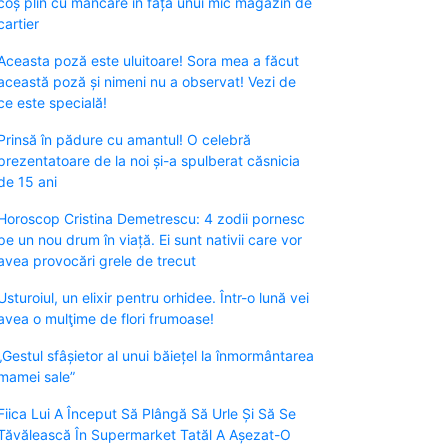
coș plin cu mâncare în fața unui mic magazin de
cartier
Aceasta poză este uluitoare! Sora mea a făcut
această poză și nimeni nu a observat! Vezi de
ce este specială!
Prinsă în pădure cu amantul! O celebră
prezentatoare de la noi și-a spulberat căsnicia
de 15 ani
Horoscop Cristina Demetrescu: 4 zodii pornesc
pe un nou drum în viață. Ei sunt nativii care vor
avea provocări grele de trecut
Usturoiul, un elixir pentru orhidee. Într-o lună vei
avea o mulţime de flori frumoase!
„Gestul sfâșietor al unui băiețel la înmormântarea
mamei sale”
Fiica Lui A Început Să Plângă Să Urle Și Să Se
Tăvălească În Supermarket Tatăl A Așezat-O