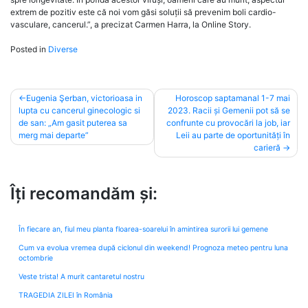
extrem de pozitiv este că noi vom găsi soluții să prevenim boli cardio-
vasculare, cancerul.”, a precizat Carmen Harra, la Online Story.
Posted in
Diverse
Post
Eugenia Şerban, victorioasa in
Horoscop saptamanal 1-7 mai
lupta cu cancerul ginecologic si
2023. Racii și Gemenii pot să se
navigation
de san: „Am gasit puterea sa
confrunte cu provocări la job, iar
merg mai departe”
Leii au parte de oportunități în
carieră
Îți recomandăm și:
În fiecare an, fiul meu planta floarea-soarelui în amintirea surorii lui gemene
Cum va evolua vremea după ciclonul din weekend! Prognoza meteo pentru luna
octombrie
Veste trista! A murit cantaretul nostru
TRAGEDIA ZILEI în România