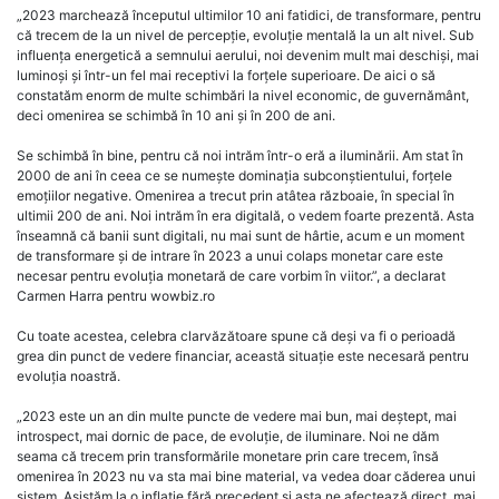
„2023 marchează începutul ultimilor 10 ani fatidici, de transformare, pentru
că trecem de la un nivel de percepție, evoluție mentală la un alt nivel. Sub
influența energetică a semnului aerului, noi devenim mult mai deschiși, mai
luminoși și într-un fel mai receptivi la forțele superioare. De aici o să
constatăm enorm de multe schimbări la nivel economic, de guvernământ,
deci omenirea se schimbă în 10 ani și în 200 de ani.
Se schimbă în bine, pentru că noi intrăm într-o eră a iluminării. Am stat în
2000 de ani în ceea ce se numește dominația subconștientului, forțele
emoțiilor negative. Omenirea a trecut prin atâtea războaie, în special în
ultimii 200 de ani. Noi intrăm în era digitală, o vedem foarte prezentă. Asta
înseamnă că banii sunt digitali, nu mai sunt de hârtie, acum e un moment
de transformare și de intrare în 2023 a unui colaps monetar care este
necesar pentru evoluția monetară de care vorbim în viitor.”, a declarat
Carmen Harra pentru wowbiz.ro
Cu toate acestea, celebra clarvăzătoare spune că deși va fi o perioadă
grea din punct de vedere financiar, această situație este necesară pentru
evoluția noastră.
„2023 este un an din multe puncte de vedere mai bun, mai deștept, mai
introspect, mai dornic de pace, de evoluție, de iluminare. Noi ne dăm
seama că trecem prin transformările monetare prin care trecem, însă
omenirea în 2023 nu va sta mai bine material, va vedea doar căderea unui
sistem. Asistăm la o inflație fără precedent și asta ne afectează direct, mai