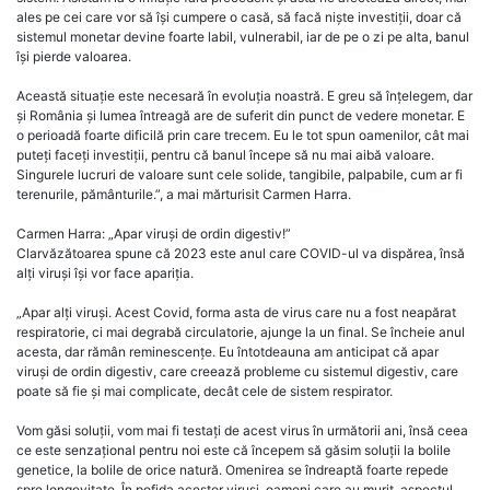
ales pe cei care vor să își cumpere o casă, să facă niște investiții, doar că
sistemul monetar devine foarte labil, vulnerabil, iar de pe o zi pe alta, banul
își pierde valoarea.
Această situație este necesară în evoluția noastră. E greu să înțelegem, dar
și România și lumea întreagă are de suferit din punct de vedere monetar. E
o perioadă foarte dificilă prin care trecem. Eu le tot spun oamenilor, cât mai
puteți faceți investiții, pentru că banul începe să nu mai aibă valoare.
Singurele lucruri de valoare sunt cele solide, tangibile, palpabile, cum ar fi
terenurile, pământurile.”, a mai mărturisit Carmen Harra.
Carmen Harra: „Apar viruși de ordin digestiv!”
Clarvăzătoarea spune că 2023 este anul care COVID-ul va dispărea, însă
alți viruși își vor face apariția.
„Apar alți viruși. Acest Covid, forma asta de virus care nu a fost neapărat
respiratorie, ci mai degrabă circulatorie, ajunge la un final. Se încheie anul
acesta, dar rămân reminescențe. Eu întotdeauna am anticipat că apar
viruși de ordin digestiv, care creează probleme cu sistemul digestiv, care
poate să fie și mai complicate, decât cele de sistem respirator.
Vom găsi soluții, vom mai fi testați de acest virus în următorii ani, însă ceea
ce este senzațional pentru noi este că începem să găsim soluții la bolile
genetice, la bolile de orice natură. Omenirea se îndreaptă foarte repede
spre longevitate. În pofida acestor viruși, oameni care au murit, aspectul