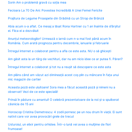
Sorin Am o problemă gravă cu soția mea
Fecioara La 70 De Ani: Povestea Incredibilă A Unei Femei Fericite
Prajitura de Legume Proaspete din Grădină cu un Strop de Brânză
Abia acum s-a aflat. Ce mesaj a lăsat Rona Hartner cu 1 an înainte de sfârșitul
ei. Fiica ei a dezvăluit
Anunțul meteorologilor! Urmează o iarnă cum n-a mai fost până acum în
România. Cum arată prognoza pentru decembrie, ianuarie și februarie
Întregul internet a colaborat pentru a afla ce este asta. NU o să ghicești
Am găsit asta la un târg de vechituri, dar nu am nicio idee ce ar putea fi. Păreri?
Întregul internet a colaborat și tot nu a reușit să descopere ce este asta
Am plâns când am văzut azi dimineață acest coș plin cu mâncare în fața unui
mic magazin de cartier
Aceasta poză este uluitoare! Sora mea a făcut această poză și nimeni nu a
observat! Vezi de ce este specială!
Prinsă în pădure cu amantul! O celebră prezentatoare de la noi și-a spulberat
căsnicia de 15 ani
Horoscop Cristina Demetrescu: 4 zodii pornesc pe un nou drum în viață. Ei sunt
nativii care vor avea provocări grele de trecut
Usturoiul, un elixir pentru orhidee. Într-o lună vei avea o mulţime de flori
frumoase!