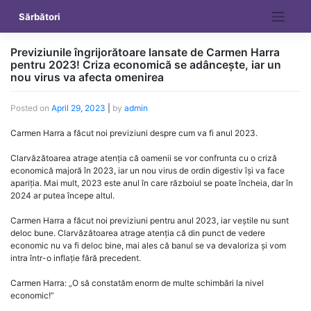
Skip
Sărbători
to
content
Previziunile îngrijorătoare lansate de Carmen Harra
pentru 2023! Criza economică se adâncește, iar un
nou virus va afecta omenirea
Posted on
April 29, 2023
|
by
admin
Carmen Harra a făcut noi previziuni despre cum va fi anul 2023.
Clarvăzătoarea atrage atenția că oamenii se vor confrunta cu o criză
economică majoră în 2023, iar un nou virus de ordin digestiv își va face
apariția. Mai mult, 2023 este anul în care războiul se poate încheia, dar în
2024 ar putea începe altul.
Carmen Harra a făcut noi previziuni pentru anul 2023, iar veștile nu sunt
deloc bune. Clarvăzătoarea atrage atenția că din punct de vedere
economic nu va fi deloc bine, mai ales că banul se va devaloriza și vom
intra într-o inflație fără precedent.
Carmen Harra: „O să constatăm enorm de multe schimbări la nivel
economic!”