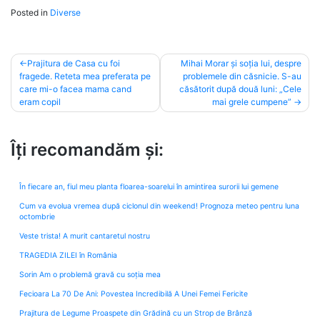
Posted in
Diverse
Post
Prajitura de Casa cu foi
Mihai Morar și soția lui, despre
fragede. Reteta mea preferata pe
problemele din căsnicie. S-au
navigation
care mi-o facea mama cand
căsătorit după două luni: „Cele
eram copil
mai grele cumpene”
Îți recomandăm și:
În fiecare an, fiul meu planta floarea-soarelui în amintirea surorii lui gemene
Cum va evolua vremea după ciclonul din weekend! Prognoza meteo pentru luna
octombrie
Veste trista! A murit cantaretul nostru
TRAGEDIA ZILEI în România
Sorin Am o problemă gravă cu soția mea
Fecioara La 70 De Ani: Povestea Incredibilă A Unei Femei Fericite
Prajitura de Legume Proaspete din Grădină cu un Strop de Brânză