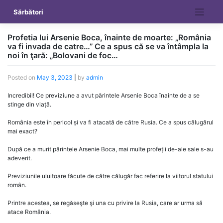
Skip
Sărbători
to
content
Profetia lui Arsenie Boca, înainte de moarte: „România
va fi invada de catre…” Ce a spus că se va întâmpla la
noi în ţară: „Bolovani de foc…
Posted on
May 3, 2023
|
by
admin
Incredibil! Ce previziune a avut părintele Arsenie Boca înainte de a se
stinge din viață.
România este în pericol și va fi atacată de către Rusia. Ce a spus călugărul
mai exact?
După ce a murit părintele Arsenie Boca, mai multe profeții de-ale sale s-au
adeverit.
Previziunile uluitoare făcute de către călugăr fac referire la viitorul statului
român.
Printre acestea, se regăseşte şi una cu privire la Rusia, care ar urma să
atace România.