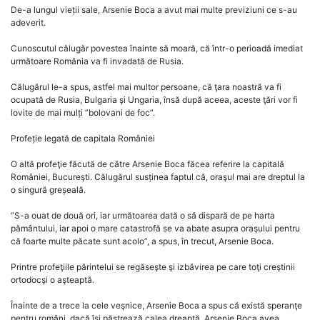
De-a lungul vieții sale, Arsenie Boca a avut mai multe previziuni ce s-au
adeverit.
Cunoscutul călugăr povestea înainte să moară, că într-o perioadă imediat
următoare România va fi invadată de Rusia.
Călugărul le-a spus, astfel mai multor persoane, că ţara noastră va fi
ocupată de Rusia, Bulgaria şi Ungaria, însă după aceea, aceste ţări vor fi
lovite de mai mulți ”bolovani de foc”.
Profeție legată de capitala României
O altă profeţie făcută de către Arsenie Boca făcea referire la capitală
României, Bucureşti. Călugărul susținea faptul că, oraşul mai are dreptul la
o singură greșeală.
”S-a ouat de două ori, iar următoarea dată o să dispară de pe harta
pământului, iar apoi o mare catastrofă se va abate asupra oraşului pentru
că foarte multe păcate sunt acolo”, a spus, în trecut, Arsenie Boca.
Printre profeţiile părintelui se regăseşte şi izbăvirea pe care toţi creştinii
ortodocşi o aşteaptă.
Înainte de a trece la cele veşnice, Arsenie Boca a spus că există speranţe
pentru români, dacă îşi păstrează calea dreaptă. Arsenie Boca avea