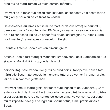
credinţa că statul roman va avea oameni mântuiţi.
”Va veni de la răsărit un om cu stea în frunte, dar aceasta va fi peste foarte
mulţi ani şi nouă nu ne va fi dat să vedem.
De asemenea au rămas scrise multe mărturii despre profeţiile părintelui,
care avertiza la începutul anilor 1940 că „prigoana va veni de la Apus, iar
de la Răsărit se va ridica un popor fără cruce, dar creştinii cu inima curată
vor fi mântuiţi”, a mai spus cunoscutul călugăr.
Părintele Arsenie Boca: ”Vor veni timpuri grele”
Arsenie Boca a fost stareț al Mănăstirii Brâncoveanu de la Sâmbăta de Sus
și apoi al Mănăstirii Prislop, unde, datorită
personalității sale, veneau mii și mii de credincioși, fapt pentru care a fost
hărțuit de Securitate. Acesta le menționa tuturor că vor veni vremuri grele,
iar cei buni vor oferi jertfe mari.
“Vor veni timpuri foarte grele, dar toate sunt îngăduite de Dumnezeu, Care
este tovarășul de drum al fiecăruia, de la naștere până la moarte. Vor cădea
și cei aleși, îmi pare rău că sunteți cei de pe urmă. Vă vor cerne. Vor pune
multe impozite, taxe și alte îngrădiri. Vor lua totul”, a mai prezis Arsenie
Boca.