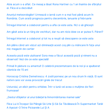
Abia acum s-a aflat. Ce mesaj a lăsat Rona Hartner cu 1 an înainte de sfârșitul
ei. Fiica ei a dezvăluit
Anunțul meteorologilor! Urmează o iarnă cum n-a mai fost până acum în
România. Cum arată prognoza pentru decembrie, ianuarie și februarie
Întregul internet a colaborat pentru a afla ce este asta. NU o să ghicești
Am găsit asta la un târg de vechituri, dar nu am nicio idee ce ar putea fi. Păreri?
Întregul internet a colaborat și tot nu a reușit să descopere ce este asta
Am plâns când am văzut azi dimineață acest coș plin cu mâncare în fața unui
mic magazin de cartier
Aceasta poză este uluitoare! Sora mea a făcut această poză și nimeni nu a
observat! Vezi de ce este specială!
Prinsă în pădure cu amantul! O celebră prezentatoare de la noi și-a spulberat
căsnicia de 15 ani
Horoscop Cristina Demetrescu: 4 zodii pornesc pe un nou drum în viață. Ei sunt
nativii care vor avea provocări grele de trecut
Usturoiul, un elixir pentru orhidee. Într-o lună vei avea o mulţime de flori
frumoase!
„Gestul sfâșietor al unui băiețel la înmormântarea mamei sale”
Fiica Lui A Început Să Plângă Să Urle Și Să Se Tăvălească În Supermarket Tatăl
A Așezat-O Între Picioarele Lui Și A