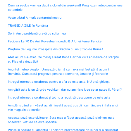
Cum va evolua vremea după ciclonul din weekend! Prognoza meteo pentru luna
octombrie
Veste trista! A murit cantaretul nostru
TRAGEDIA ZILEI în România
Sorin Am o problemă gravă cu soția mea
Fecioara La 70 De Ani: Povestea Incredibilă A Unei Femei Fericite
Prajitura de Legume Proaspete din Grădină cu un Strop de Brânză
Abia acum s-a aflat. Ce mesaj a lăsat Rona Hartner cu 1 an înainte de sfârșitul
ei. Fiica ei a dezvăluit
Anunțul meteorologilor! Urmează o iarnă cum n-a mai fost până acum în
România. Cum arată prognoza pentru decembrie, ianuarie și februarie
Întregul internet a colaborat pentru a afla ce este asta. NU o să ghicești
Am găsit asta la un târg de vechituri, dar nu am nicio idee ce ar putea fi. Păreri?
Întregul internet a colaborat și tot nu a reușit să descopere ce este asta
Am plâns când am văzut azi dimineață acest coș plin cu mâncare în fața unui
mic magazin de cartier
Aceasta poză este uluitoare! Sora mea a făcut această poză și nimeni nu a
observat! Vezi de ce este specială!
Prinsă în pădure cu amantul! O celebră prezentatoare de la noi și-a spulberat