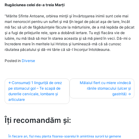
Rugăciunea celei de-a treia Marți
”Mărite Sfinte Antoane, orbirea minţii şi învârtoşarea inimii sunt cele mai
mari nenorociri pentru un suflet şi mă ţîn legat de păcat aşa de tare, încât
mă fac să uit de făgăduinţele făcute la mărturisire, de a mă lepăda de păcat
şi a fugi de prilejurile rele, spre a dobândi iertare. Tu eşți flacăra vie de
iubire, nu mă lăsă să mor în starea aceasta şi să mă pierd în veci. Dă-mi o
încredere mare în meritele lui Hristos şi luminează-mă că să cunosc
răutatea păcatului şi dă-mi tărie că să-l înconjur întotdeauna.
Posted in
Diverse
Post
Consumați 1 linguriță de orez
Mălaiul fiert cu miere vindecă
pe stomacul gol – Te scapă de
rănile stomacului (ulcer și
navigation
durerile cervicale, lombare și
gastrită)
articulare
Îți recomandăm și:
În fiecare an, fiul meu planta floarea-soarelui în amintirea surorii lui gemene