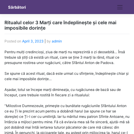
Skip
Sărbători
to
content
Ritualul celor 3 Marți care îndeplinește și cele mai
imposibile dorințe
Posted on
April 3, 2023
|
by
admin
Pentru mulți credincioși, ziua de marți nu reprezintă o zi deosebită… Însă
trebuie să știți că există un ritual, care se ține 3 marți la rând, ritual ce
presupune rostirea unor rugăciuni, către Sfântul Anton de Padova.
Se spune că acest ritual, dacă este urmat cu sfințenie, îndeplinește chiar și
cele mai imposibile dorințe…
Așadar, totul se începe marți dimineața, cu rugăciunea de bază sau de
început, care trebuie rostită în fiecare zi a ritualului:
”Milostive Dumnezeule, primeşte cu bunătate rugăciunile Sfântului Anton
ce eu Ți le prezint acum pentru a dobândi harul (se spune ce har se
doreşte) ce Ți-l cer cu umilinţă. Iar tu măritul meu patron Sfinte Antoane, nu
întârzia a mijloci pentru mine. Fă că evlavia mea să fie sinceră, ajută-mă să
pot dobândi mai întâi iertarea tuturor păcatelor de care mă căiesc din
inimă. În genunchi, la picioarele tale, eu aştept prin mijlocirea ta, harul ce-l