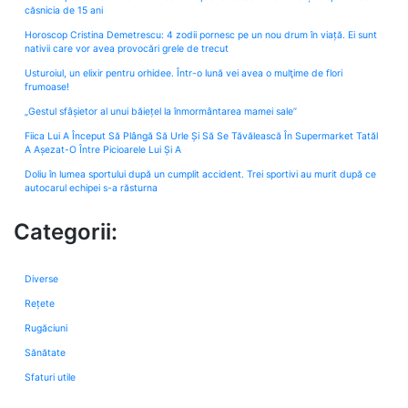
căsnicia de 15 ani
Horoscop Cristina Demetrescu: 4 zodii pornesc pe un nou drum în viață. Ei sunt
nativii care vor avea provocări grele de trecut
Usturoiul, un elixir pentru orhidee. Într-o lună vei avea o mulţime de flori
frumoase!
„Gestul sfâșietor al unui băiețel la înmormântarea mamei sale”
Fiica Lui A Început Să Plângă Să Urle Și Să Se Tăvălească În Supermarket Tatăl
A Așezat-O Între Picioarele Lui Și A
Doliu în lumea sportului după un cumplit accident. Trei sportivi au murit după ce
autocarul echipei s-a răsturna
Categorii:
Diverse
Rețete
Rugăciuni
Sănătate
Sfaturi utile